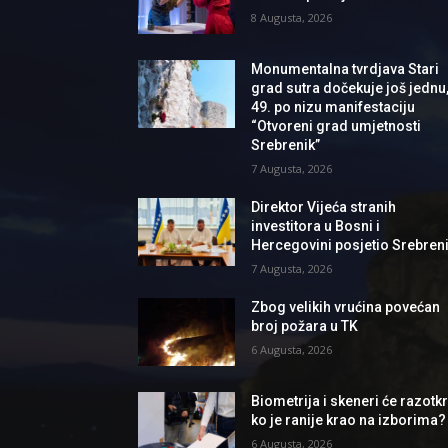
8 Augusta, 2026
Monumentalna tvrdjava Stari
grad sutra dočekuje još jednu
49. po nizu manifestaciju
“Otvoreni grad umjetnosti
Srebrenik”
7 Augusta, 2026
Direktor Vijeća stranih
investitora u Bosni i
Hercegovini posjetio Srebren
7 Augusta, 2026
Zbog velikih vrućina povećan
broj požara u TK
6 Augusta, 2026
Biometrija i skeneri će razotkri
ko je ranije krao na izborima?
6 Augusta, 2026