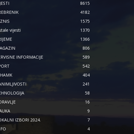
JESTI
8615
REBRENIK
4182
IZNIS
1575
tale vijesti
1370
RIJEME
1366
AGAZIN
806
ERVISNE INFORMACIJE
589
PORT
542
IHAMK
404
ANIMLJIVOSTI
241
EHNOLOGIJA
58
DRAVLJE
16
AUKA
9
OKALNI IZBORI 2024.
7
NFO
4