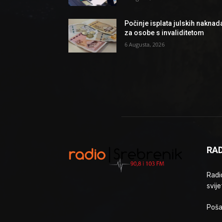
Počinje isplata julskih naknad
za osobe s invaliditetom
6 Augusta, 2026
RAD
Radio
svije
Poša