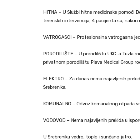
HITNA – U Službi hitne medicinske pomoći Dom
terenskih intervencija, 4 pacijenta su, nako
VATROGASCI – Profesionalna vatrogasna jedini
PORODILIŠTE – U porodilištu UKC-a Tuzla rođen
privatnom porodilištu Plava Medical Group ro
ELEKTRO – Za danas nema najavljenih prekida 
Srebrenika.
KOMUNALNO – Odvoz komunalnog otpada vrši 
VODOVOD – Nema najavljenih prekida u ispor
U Srebreniku vedro, toplo i sunčano jutro.