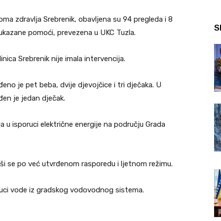
a zdravlja Srebrenik, obavljena su 94 pregleda i 8
S
n ukazane pomoći, prevezena u UKC Tuzla.
ca Srebrenik nije imala intervencija.
o je pet beba, dvije djevojčice i tri dječaka. U
đen je jedan dječak.
u isporuci električne energije na području Grada
se po već utvrđenom rasporedu i ljetnom režimu.
uci vode iz gradskog vodovodnog sistema.