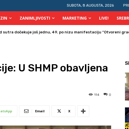
SUBOTA, 8 AUGUSTA, 2026
PR
ZIN
ZANIMLJIVOSTI
MARKETING
LIVE!
SREBR
utra dočekuje još jednu, 49. po nizu manifestaciju “Otvoreni grad
ra u Bosni i Hercegovini posjetio Srebrenik
S
ije: U SHMP obavljena
114
0
atsApp
Email
X