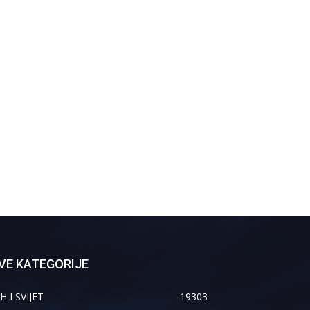
VE KATEGORIJE
H I SVIJET
19303