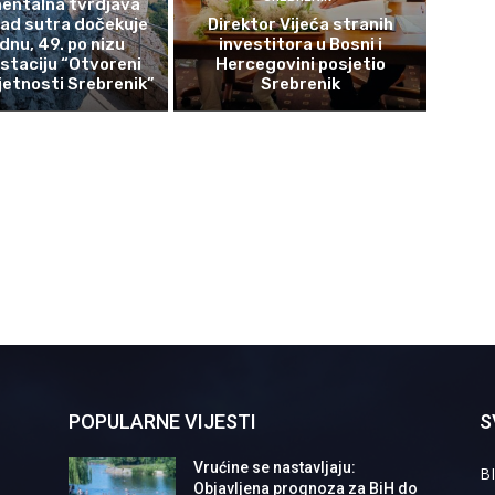
ntalna tvrdjava
rad sutra dočekuje
Direktor Vijeća stranih
ednu, 49. po nizu
investitora u Bosni i
staciju “Otvoreni
Hercegovini posjetio
etnosti Srebrenik”
Srebrenik
POPULARNE VIJESTI
S
Vrućine se nastavljaju:
BI
Objavljena prognoza za BiH do