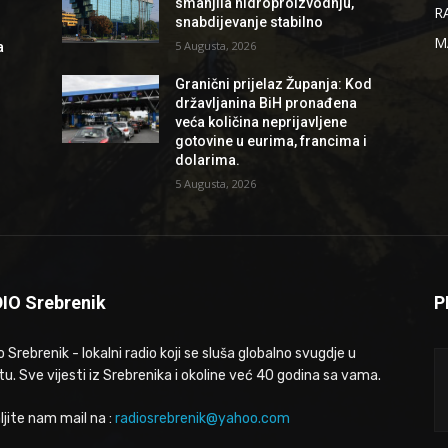
smanjila hidroproizvodnju,
R
snabdijevanje stabilno
M
5 Augusta, 2026
a
Granični prijelaz Županja: Kod
državljanina BiH pronađena
veća količina neprijavljene
gotovine u eurima, francima i
dolarima.
5 Augusta, 2026
IO Srebrenik
P
 Srebrenik - lokalni radio koji se sluša globalno svugdje u
tu. Sve vijesti iz Srebrenika i okoline već 40 godina sa vama.
ljite nam mail na :
radiosrebrenik@yahoo.com