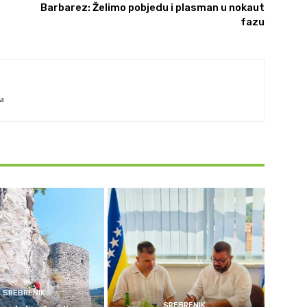
Barbarez: Želimo pobjedu i plasman u nokaut
fazu
a
SREBRENIK
SREBRENIK