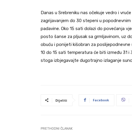
Danas u Srebreniku nas očekuje vedro i vruć
zagrijavanjem do 30 stepeni u popodnevnim sat
padavine. Oko 15 sati dolazi do povećanja vje
posto šanse za pljusak sa grmljavinom, uz do
obuću i ponijeti kišobran za poslijepodnevne
10 do 15 sati temperatura će biti između 31 i
stoga izbjegavajte dugotrajno izlaganje sunc
Facebook
Dijeliti
PRETHODNI ČLANAK