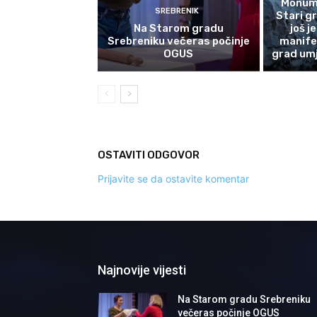
Monume
SREBRENIK
Stari g
Na Starom gradu
još j
Srebreniku večeras počinje
manife
OGUS
grad umj
OSTAVITI ODGOVOR
Prijavite se da ostavite komentar
Najnovije vijesti
Na Starom gradu Srebreniku
večeras počinje OGUS