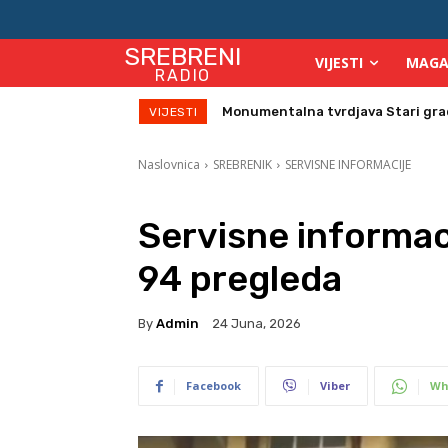
SREBRENI
VIJESTI
MAGA
RADIO
Monumentalna tvrdjava Stari grad s
Direktor Vijeća stranih investito
VIJESTI
Naslovnica
SREBRENIK
SERVISNE INFORMACIJE
Servisne informac
94 pregleda
By
Admin
24 Juna, 2026
Facebook
Viber
Wh