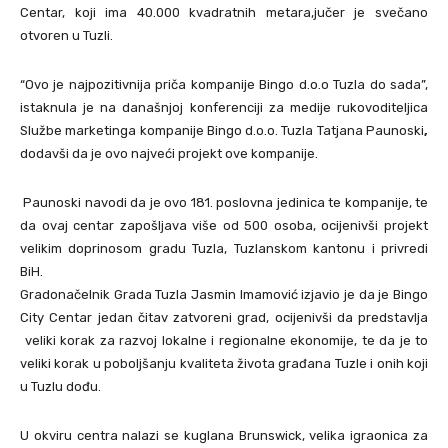
Centar, koji ima 40.000 kvadratnih metara,jučer je svečano
otvoren u Tuzli.
“Ovo je najpozitivnija priča kompanije Bingo d.o.o Tuzla do sada”,
istaknula je na današnjoj konferenciji za medije rukovoditeljica
Službe marketinga kompanije Bingo d.o.o. Tuzla Tatjana Paunoski
,
dodavši da je ovo najveći projekt ove kompanije.
Paunoski navodi da je ovo 181. poslovna jedinica te kompanije, te
da ovaj centar zapošljava više od 500 osoba, ocijenivši projekt
velikim doprinosom gradu Tuzla, Tuzlanskom kantonu i privredi
BiH.
Gradonačelnik Grada Tuzla Jasmin Imamović izjavio je da je Bingo
City Centar jedan čitav zatvoreni grad, ocijenivši da predstavlja
veliki korak za razvoj lokalne i regionalne ekonomije, te da je to
veliki korak u poboljšanju
kvaliteta života građana Tuzle i onih koji
u Tuzlu dođu.
U okviru centra nalazi se kuglana Brunswick, velika igraonica za