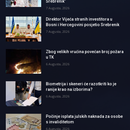
Srebrenik”
7 Augusta, 2026
Direktor Vijeća stranih investitora u
Bosni i Hercegovini posjetio Srebrenik
7 Augusta, 2026
Zbog velikih vrućina povećan broj požara
u TK
6 Augusta, 2026
Biometrija i skeneri će razotkriti ko je
ranije krao na izborima?
6 Augusta, 2026
Počinje isplata julskih naknada za osobe
s invaliditetom
6 Augusta, 2026