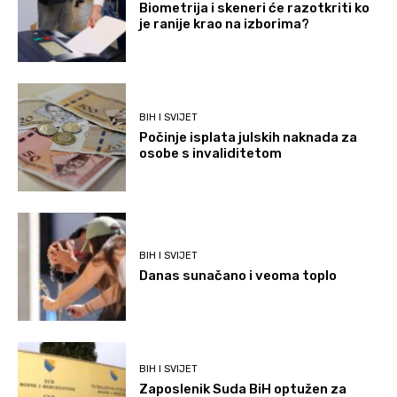
Biometrija i skeneri će razotkriti ko
je ranije krao na izborima?
BIH I SVIJET
Počinje isplata julskih naknada za
osobe s invaliditetom
BIH I SVIJET
Danas sunačano i veoma toplo
BIH I SVIJET
Zaposlenik Suda BiH optužen za