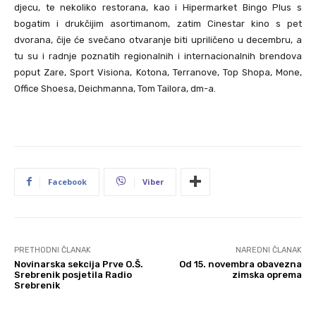
djecu, te nekoliko restorana, kao i Hipermarket Bingo Plus s
bogatim i drukčijim asortimanom, zatim Cinestar kino s pet
dvorana, čije će svečano otvaranje biti upriličeno u decembru, a
tu su i radnje poznatih regionalnih i internacionalnih brendova
poput Zare, Sport Visiona, Kotona, Terranove, Top Shopa, Mone,
Office Shoesa, Deichmanna, Tom Tailora, dm-a.
Facebook
Viber
PRETHODNI ČLANAK
NAREDNI ČLANAK
Novinarska sekcija Prve O.Š.
Od 15. novembra obavezna
Srebrenik posjetila Radio
zimska oprema
Srebrenik