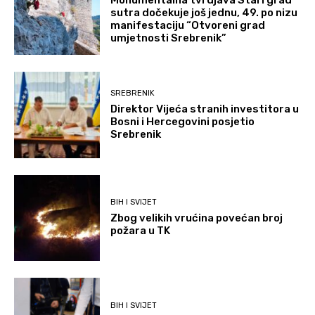
sutra dočekuje još jednu, 49. po nizu
manifestaciju “Otvoreni grad
umjetnosti Srebrenik”
SREBRENIK
Direktor Vijeća stranih investitora u
Bosni i Hercegovini posjetio
Srebrenik
BIH I SVIJET
Zbog velikih vrućina povećan broj
požara u TK
BIH I SVIJET