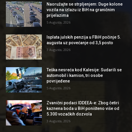
Naoružajte se strpljenjem: Duge kolone
vozila na izlazu iz BiH na graničnim
prijelazima
5 Augusta, 2026
Isplata julskih penzija u FBiH počinje 5.
augusta uz povećanje od 3,5 posto
3 Augusta, 2026
Teška nesreća kod Kalesije: Sudarili se
automobil i kamion, tri osobe
povrijeđene
5 Augusta, 2026
Zvanični podaci IDDEEA-e: Zbog četiri
kaznena boda u BiH poništeno više od
5.300 vozačkih dozvola
3 Augusta, 2026