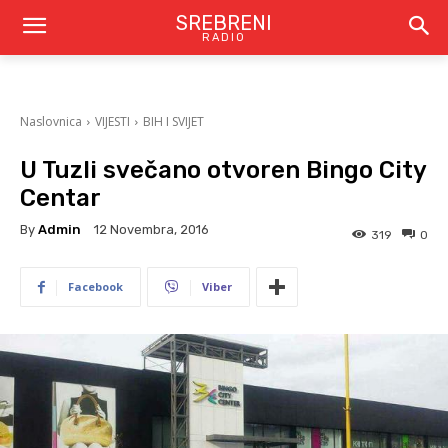
SREBRENI
RADIO
Naslovnica
VIJESTI
BIH I SVIJET
U Tuzli svečano otvoren Bingo City
Centar
By
Admin
12 Novembra, 2016
319
0
Facebook
Viber