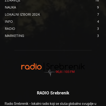
ZDRAVLJE
16
NAUKA
9
LOKALNI IZBORI 2024.
7
INFO
4
RADIO
3
MARKETING
3
RADIO Srebrenik
Radio Srebrenik - lokalni radio koji se sluša globalno svugdje u