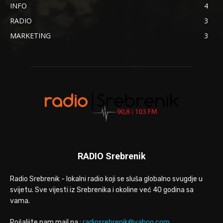
INFO
4
RADIO
3
MARKETING
3
RADIO Srebrenik
Radio Srebrenik - lokalni radio koji se sluša globalno svugdje u
svijetu. Sve vijesti iz Srebrenika i okoline već 40 godina sa
vama.
Pošaljite nam mail na :
radiosrebrenik@yahoo.com