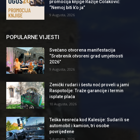
promocija knjige Razije Čolaković:
“Nemoj biti k’o ja”
9 Augusta, 2026
POPULARNE VIJESTI
Svečano otvorena manifestacija
“Srebrenik otvoreni grad umjetnosti
2026”
9 Augusta, 2026
Zenički rudari i šestu noć proveli u jami
Raspotočje: Traže garancije i termin
isplate plaća
10 Augusta, 2026
Teška nesreća kod Kalesije: Sudarili se
automobil i kamion, tri osobe
povrijeđene
5 Augusta, 2026