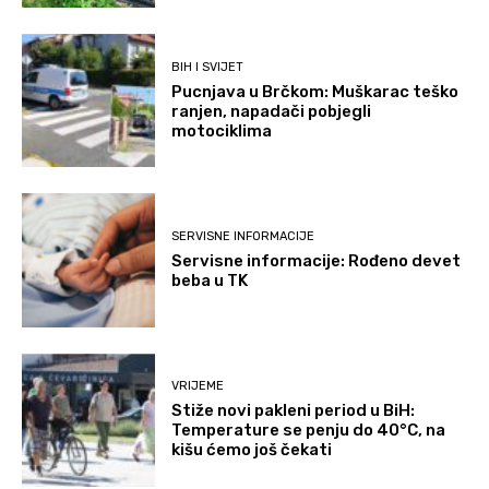
BIH I SVIJET
Pucnjava u Brčkom: Muškarac teško
ranjen, napadači pobjegli
motociklima
SERVISNE INFORMACIJE
Servisne informacije: Rođeno devet
beba u TK
VRIJEME
Stiže novi pakleni period u BiH:
Temperature se penju do 40°C, na
kišu ćemo još čekati