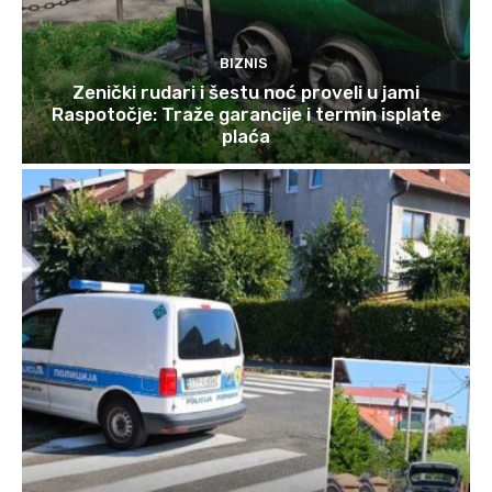
BIZNIS
Zenički rudari i šestu noć proveli u jami
Raspotočje: Traže garancije i termin isplate
plaća