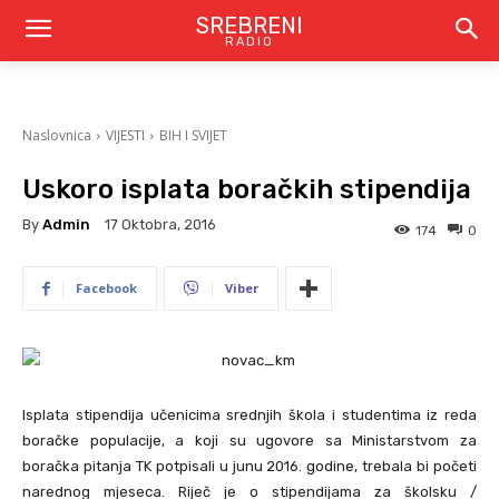
SREBRENI
RADIO
Naslovnica
VIJESTI
BIH I SVIJET
Uskoro isplata boračkih stipendija
By
Admin
17 Oktobra, 2016
174
0
Facebook
Viber
Isplata stipendija učenicima srednjih škola i studentima iz reda
boračke populacije, a koji su ugovore sa Ministarstvom za
boračka pitanja TK potpisali u junu 2016. godine, trebala bi početi
narednog mjeseca. Riječ je o stipendijama za školsku /