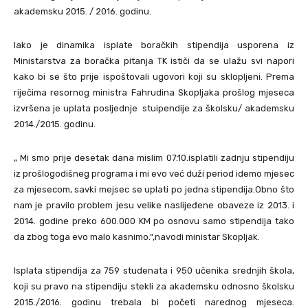
akademsku 2015. / 2016. godinu.
Iako je dinamika isplate boračkih stipendija usporena iz
Ministarstva za boračka pitanja TK ističi da se ulažu svi napori
kako bi se što prije ispoštovali ugovori koji su sklopljeni. Prema
riječima resornog ministra Fahrudina Skopljaka prošlog mjeseca
izvršena je uplata posljednje stuipendije za školsku/ akademsku
2014./2015. godinu.
„ Mi smo prije desetak dana mislim 07.10.isplatili zadnju stipendiju
iz prošlogodišneg programa i mi evo već duži period idemo mjesec
za mjesecom, savki mejsec se uplati po jedna stipendija.Obno što
nam je pravilo problem jesu velike naslijeđene obaveze iz 2013. i
2014. godine preko 600.000 KM po osnovu samo stipendija tako
da zbog toga evo malo kasnimo.“,navodi ministar Skopljak.
Isplata stipendija za 759 studenata i 950 učenika srednjih škola,
koji su pravo na stipendiju stekli za akademsku odnosno školsku
2015./2016. godinu trebala bi početi narednog mjeseca.