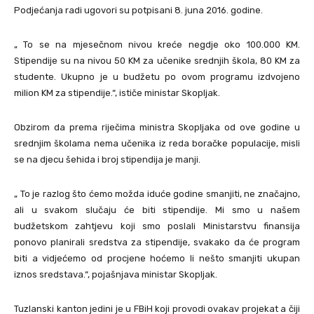
Podjećanja radi ugovori su potpisani 8. juna 2016. godine.
„ To se na mjesečnom nivou kreće negdje oko 100.000 KM.
Stipendije su na nivou 50 KM za učenike srednjih škola, 80 KM za
studente. Ukupno je u budžetu po ovom programu izdvojeno
milion KM za stipendije.“, ističe ministar Skopljak.
Obzirom da prema riječima ministra Skopljaka od ove godine u
srednjim školama nema učenika iz reda boračke populacije, misli
se na djecu šehida i broj stipendija je manji.
„ To je razlog što ćemo možda iduće godine smanjiti, ne značajno,
ali u svakom slučaju će biti stipendije. Mi smo u našem
budžetskom zahtjevu koji smo poslali Ministarstvu finansija
ponovo planirali sredstva za stipendije, svakako da će program
biti a vidjećemo od procjene hoćemo li nešto smanjiti ukupan
iznos sredstava.“, pojašnjava ministar Skopljak.
Tuzlanski kanton jedini je u FBiH koji provodi ovakav projekat a čiji