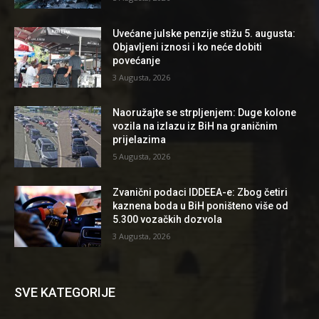
Uvećane julske penzije stižu 5. augusta:
Objavljeni iznosi i ko neće dobiti
povećanje
3 Augusta, 2026
Naoružajte se strpljenjem: Duge kolone
vozila na izlazu iz BiH na graničnim
prijelazima
5 Augusta, 2026
Zvanični podaci IDDEEA-e: Zbog četiri
kaznena boda u BiH poništeno više od
5.300 vozačkih dozvola
3 Augusta, 2026
SVE KATEGORIJE