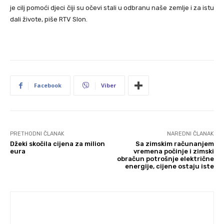
je cilj pomoći djeci čiji su očevi stali u odbranu naše zemlje i za istu
dali živote, piše RTV Slon.
Facebook
Viber
PRETHODNI ČLANAK
NAREDNI ČLANAK
Džeki skočila cijena za milion
Sa zimskim računanjem
eura
vremena počinje i zimski
obračun potrošnje električne
energije, cijene ostaju iste