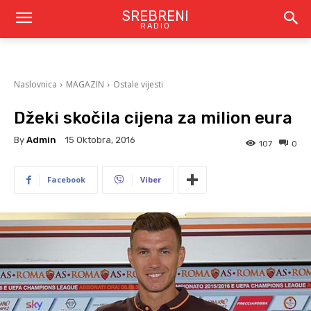
SREBRENI
RADIO
Naslovnica
MAGAZIN
Ostale vijesti
Džeki skočila cijena za milion eura
By
Admin
15 Oktobra, 2016
107
0
Facebook
Viber