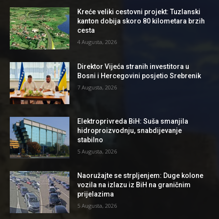
Kreće veliki cestovni projekt: Tuzlanski
kanton dobija skoro 80 kilometara brzih
cesta
4 Augusta, 2026
Direktor Vijeća stranih investitora u
Bosni i Hercegovini posjetio Srebrenik
7 Augusta, 2026
Elektroprivreda BiH: Suša smanjila
hidroproizvodnju, snabdijevanje
stabilno
5 Augusta, 2026
Naoružajte se strpljenjem: Duge kolone
vozila na izlazu iz BiH na graničnim
prijelazima
5 Augusta, 2026