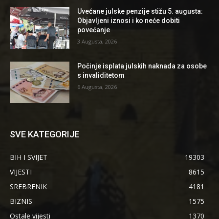
Uvećane julske penzije stižu 5. augusta:
Objavljeni iznosi i ko neće dobiti
povećanje
3 Augusta, 2026
Počinje isplata julskih naknada za osobe
s invaliditetom
6 Augusta, 2026
SVE KATEGORIJE
BIH I SVIJET
19303
VIJESTI
8615
SREBRENIK
4181
BIZNIS
1575
Ostale vijesti
1370