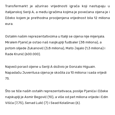
Transfermarkt je ažurirao vrijednosti igrača koji nastupaju u
italijanskoj Seriji A, a među igračima kojima je povećana cijena je i
Džeko kojem je prethodna procijenjena vrijednost bila 12 miliona
eura.
Ostalim našim reprezentativcima u Italiji se cijena nije mijenjala.
Miralem Pjanić je ostao naš nasjkuplji fudbaler (38 miliona), a
potom slijede Zukanović (3,8 miliona), Mato Jajalo (1,3 miliona) i
Rade Krunić (600.000).
Najveći porast cijene u Seriji A doživio je Gonzalo Higuain.
Napadaču Juventusa cijena je skočila za 10 miliona i sada vrijedi
75.
Što se tiče naših ostalih reprezentativaca, poslije Pjanića i Džeke
najskuplji je Asmir Begović (10), a više od pet miliona vrijede i Edin
Višća (7,75), Senad Lulić (7) i Sead Kolašinac (6).