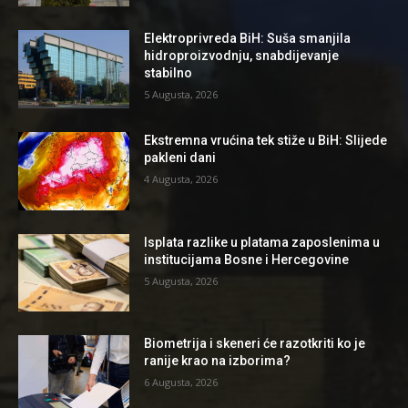
Elektroprivreda BiH: Suša smanjila
hidroproizvodnju, snabdijevanje
stabilno
5 Augusta, 2026
Ekstremna vrućina tek stiže u BiH: Slijede
pakleni dani
4 Augusta, 2026
Isplata razlike u platama zaposlenima u
institucijama Bosne i Hercegovine
5 Augusta, 2026
Biometrija i skeneri će razotkriti ko je
ranije krao na izborima?
6 Augusta, 2026