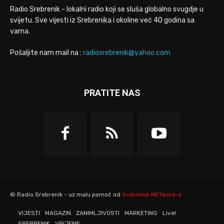
Radio Srebrenik - lokalni radio koji se sluša globalno svugdje u
svijetu. Sve vijesti iz Srebrenika i okoline već 40 godina sa
vama.
Pošaljite nam mail na :
radiosrebrenik@yahoo.com
PRATITE NAS
© Radio Srebrenik - uz malu pomoć od
Srebrenik.NETwork-a
VIJESTI
MAGAZIN
ZANIMLJIVOSTI
MARKETING
Live!
SREBRENIK
VRIJEME