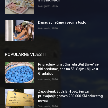
s invaliditetom
6 Augusta, 2026
Danas sunačano i veoma toplo
6 Augusta, 2026
POPULARNE VIJESTI
Privredno-turistička ruta „Put šljive“ će
biti predstavljena na 53. Sajmu šljive u
Gradačcu
4 Augusta, 2026
Zaposlenik Suda BiH optužen za
prisvajanje gotovo 200.000 KM oduzetog
novca
5 Augusta, 2026