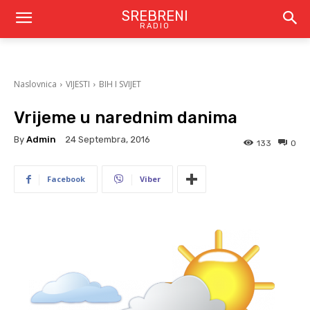
SREBRENI
RADIO
Naslovnica
VIJESTI
BIH I SVIJET
Vrijeme u narednim danima
By
Admin
24 Septembra, 2016
133
0
Facebook
Viber