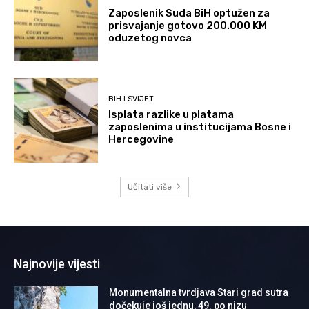
Zaposlenik Suda BiH optužen za
prisvajanje gotovo 200.000 KM
oduzetog novca
BIH I SVIJET
Isplata razlike u platama
zaposlenima u institucijama Bosne i
Hercegovine
Učitati više
Najnovije vijesti
Monumentalna tvrdjava Stari grad sutra
dočekuje još jednu, 49. po nizu