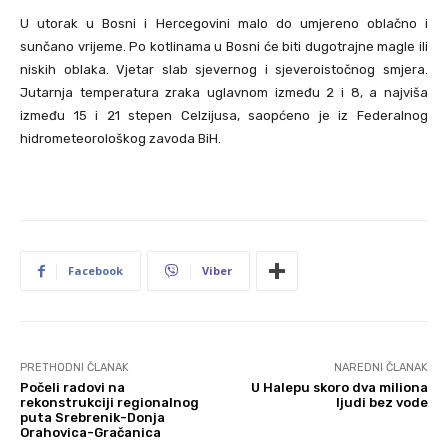
U utorak u Bosni i Hercegovini malo do umjereno oblačno i
sunčano vrijeme. Po kotlinama u Bosni će biti dugotrajne magle ili
niskih oblaka. Vjetar slab sjevernog i sjeveroistočnog smjera.
Jutarnja temperatura zraka uglavnom između 2 i 8, a najviša
između 15 i 21 stepen Celzijusa, saopćeno je iz Federalnog
hidrometeorološkog zavoda BiH.
Facebook
Viber
PRETHODNI ČLANAK
NAREDNI ČLANAK
Počeli radovi na
U Halepu skoro dva miliona
rekonstrukciji regionalnog
ljudi bez vode
puta Srebrenik-Donja
Orahovica-Gračanica