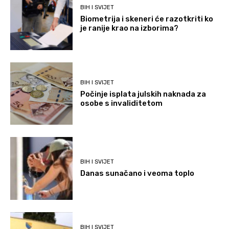
BIH I SVIJET
Biometrija i skeneri će razotkriti ko
je ranije krao na izborima?
BIH I SVIJET
Počinje isplata julskih naknada za
osobe s invaliditetom
BIH I SVIJET
Danas sunačano i veoma toplo
BIH I SVIJET