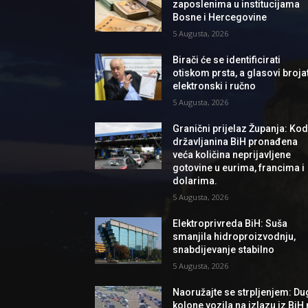
zaposlenima u institucijama
Bosne i Hercegovine
5 Augusta, 2026
Birači će se identificirati
otiskom prsta, a glasovi brojat
elektronski i ručno
5 Augusta, 2026
Granični prijelaz Županja: Ko
državljanina BiH pronađena
veća količina neprijavljene
gotovine u eurima, francima i
dolarima.
5 Augusta, 2026
Elektroprivreda BiH: Suša
smanjila hidroproizvodnju,
snabdijevanje stabilno
5 Augusta, 2026
Naoružajte se strpljenjem: Du
kolone vozila na izlazu iz BiH