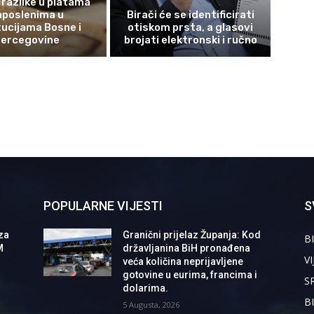
 razlike u platama
aposlenima u
Birači će se identificirati
tucijama Bosne i
otiskom prsta, a glasovi
ercegovine
brojati elektronski i ručno
POPULARNE VIJESTI
S
za
Granični prijelaz Županja: Kod
BI
M
državljanina BiH pronađena
VI
veća količina neprijavljene
gotovine u eurima, francima i
S
dolarima.
B
5 Augusta, 2026