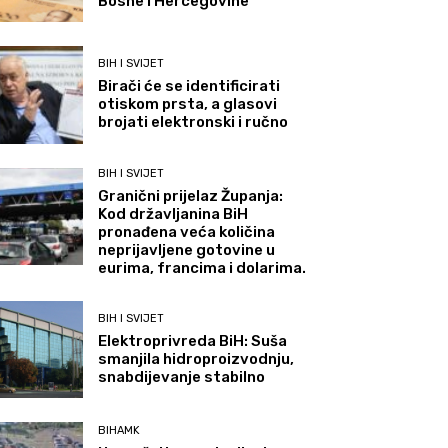
Bosne i Hercegovine
BIH I SVIJET
Birači će se identificirati
otiskom prsta, a glasovi
brojati elektronski i ručno
BIH I SVIJET
Granični prijelaz Županja:
Kod državljanina BiH
pronađena veća količina
neprijavljene gotovine u
eurima, francima i dolarima.
BIH I SVIJET
Elektroprivreda BiH: Suša
smanjila hidroproizvodnju,
snabdijevanje stabilno
BIHAMK