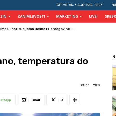
ČETVRTAK, 6 AUGUSTA, 2026
PR
ZIN
ZANIMLJIVOSTI
MARKETING
LIVE!
SREBR
prsta, a glasovi brojati elektronski i ručno
N
ano, temperatura do
63
0
atsApp
Email
X