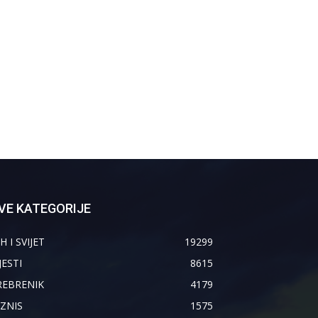
VE KATEGORIJE
H I SVIJET
19299
JESTI
8615
REBRENIK
4179
IZNIS
1575