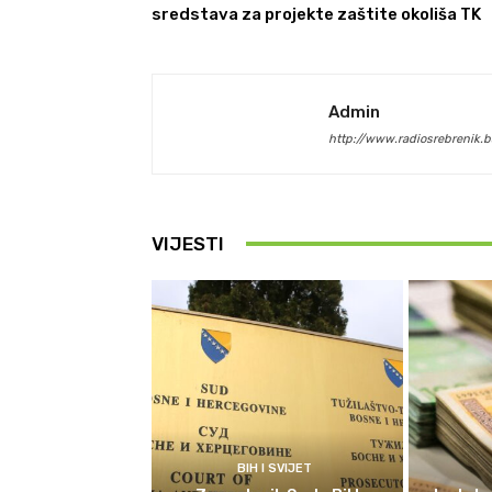
sredstava za projekte zaštite okoliša TK
Admin
http://www.radiosrebrenik.b
VIJESTI
BIH I SVIJET