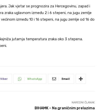
era. Jak vjetar se prognozira za Hercegovinu, zapad i
ura
zraka uglavnom između 2 i 6 stepeni, na jugu zemlje
 većinom između 10 i 16 stepeni, na jugu zemlje od 16 do
ajniža jutarnja temperatura zraka oko 3 stepena.
eni.
Viber
WhatsApp
Email
NAREDNI ČLANAK
BIHAMK – Na graničnim prelazima