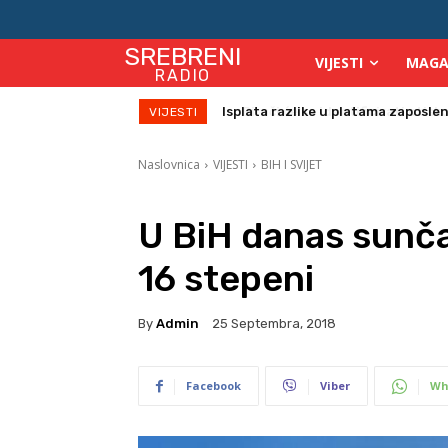
SREBRENI
VIJESTI
MAGA
RADIO
Birači će se identificirati otiskom 
VIJESTI
Naslovnica
VIJESTI
BIH I SVIJET
U BiH danas sunč
16 stepeni
By
Admin
25 Septembra, 2018
Facebook
Viber
Wh