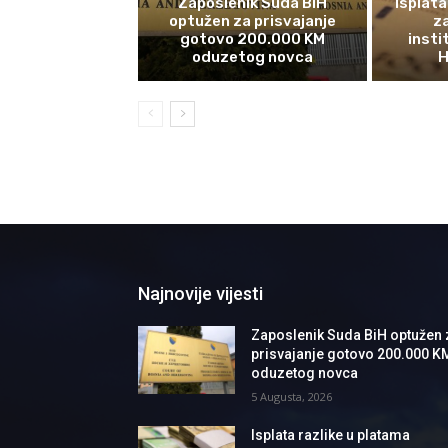
Zaposlenik Suda BiH
Isplata
optužen za prisvajanje
z
gotovo 200.000 KM
insti
oduzetog novca
H
Najnovije vijesti
Zaposlenik Suda BiH optužen 
prisvajanje gotovo 200.000 K
oduzetog novca
5 Augusta, 2026
Isplata razlike u platama