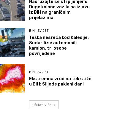
Naoružajte se strpljenjem:
Duge kolone vozila na izlazu
iz BiH na graničnim
prijelazima
BIH I SVIJET
Teška nesreća kod Kalesije:
Sudarili se automobil i
kamion, tri osobe
povrijeđene
BIH I SVIJET
Ekstremna vrućina tek stiže
u BiH: Slijede pakleni dani
Učitati više