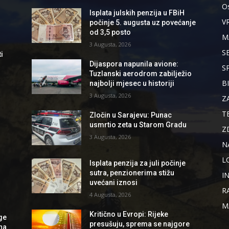
Os
Isplata julskih penzija u FBiH
V
počinje 5. augusta uz povećanje
od 3,5 posto
M
3 Augusta, 2026
S
i
Dijaspora napunila avione:
S
Tuzlanski aerodrom zabilježio
B
najbolji mjesec u historiji
d
3 Augusta, 2026
Z
T
Zločin u Sarajevu: Punac
usmrtio zeta u Starom Gradu
Z
3 Augusta, 2026
N
L
Isplata penzija za juli počinje
sutra, penzionerima stižu
I
uvećani iznosi
R
4 Augusta, 2026
M
Kritično u Evropi: Rijeke
ge
presušuju, sprema se najgore
 na