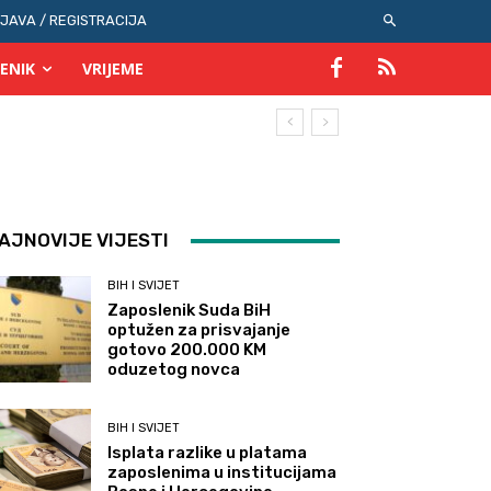
IJAVA / REGISTRACIJA
ENIK
VRIJEME
AJNOVIJE VIJESTI
BIH I SVIJET
Zaposlenik Suda BiH
optužen za prisvajanje
gotovo 200.000 KM
oduzetog novca
BIH I SVIJET
Isplata razlike u platama
zaposlenima u institucijama