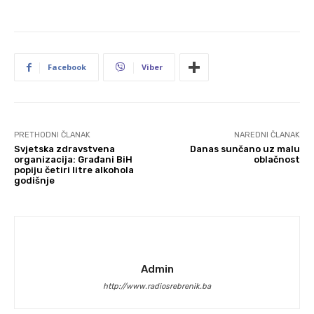
Facebook
Viber
PRETHODNI ČLANAK
NAREDNI ČLANAK
Svjetska zdravstvena
Danas sunčano uz malu
organizacija: Građani BiH
oblačnost
popiju četiri litre alkohola
godišnje
Admin
http://www.radiosrebrenik.ba