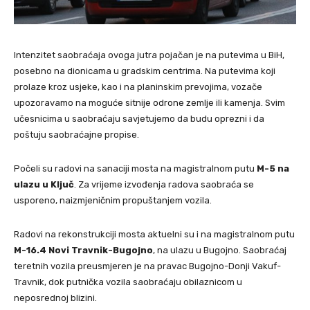
Intenzitet saobraćaja ovoga jutra pojačan je na putevima u BiH,
posebno na dionicama u gradskim centrima. Na putevima koji
prolaze kroz usjeke, kao i na planinskim prevojima, vozače
upozoravamo na moguće sitnije odrone zemlje ili kamenja. Svim
učesnicima u saobraćaju savjetujemo da budu oprezni i da
poštuju saobraćajne propise.
Počeli su radovi na sanaciji mosta na magistralnom putu
M-5 na
ulazu u Ključ
. Za vrijeme izvođenja radova saobraća se
usporeno, naizmjeničnim propuštanjem vozila.
Radovi na rekonstrukciji mosta aktuelni su i na magistralnom putu
M-16.4 Novi Travnik-Bugojno
, na ulazu u Bugojno. Saobraćaj
teretnih vozila preusmjeren je na pravac Bugojno-Donji Vakuf-
Travnik, dok putnička vozila saobraćaju obilaznicom u
neposrednoj blizini.