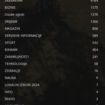
SREBRENIK
4184
BIZNIS
1575
Ostale vijesti
1370
VRIJEME
1366
MAGAZIN
806
SERVISNE INFORMACIJE
589
SPORT
542
BIHAMK
404
ZANIMLJIVOSTI
241
TEHNOLOGIJA
58
ZDRAVLJE
16
NAUKA
9
LOKALNI IZBORI 2024.
7
INFO
4
RADIO
3