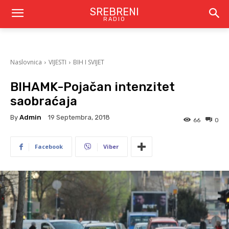
SREBRENI
RADIO
Naslovnica
VIJESTI
BIH I SVIJET
BIHAMK-Pojačan intenzitet
saobraćaja
By
Admin
19 Septembra, 2018
66
0
Facebook
Viber