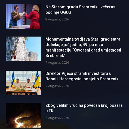
Na Starom gradu Srebreniku večeras
počinje OGUS
8 Augusta, 2026
Monumentalna tvrdjava Stari grad sutra
dočekuje još jednu, 49. po nizu
manifestaciju “Otvoreni grad umjetnosti
Srebrenik”
7 Augusta, 2026
Direktor Vijeća stranih investitora u
Bosni i Hercegovini posjetio Srebrenik
7 Augusta, 2026
Zbog velikih vrućina povećan broj požara
u TK
6 Augusta, 2026