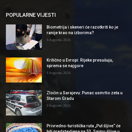
POPULARNE VIJESTI
Biometrija i skeneri će razotkriti ko je
ranije krao na izborima?
6 Augusta, 2026
Kritično u Evropi: Rijeke presušuju,
sprema se najgore
3 Augusta, 2026
Zločin u Sarajevu: Punac usmrtio zeta u
Starom Gradu
3 Augusta, 2026
Privredno-turistička ruta „Put šljive“ će
biti predstavljena na 53. Sajmu šljive u