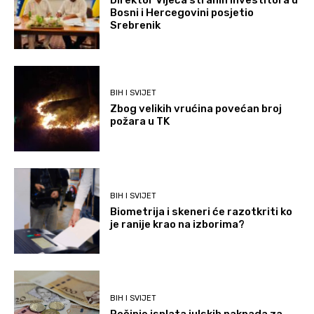
Bosni i Hercegovini posjetio
Srebrenik
BIH I SVIJET
Zbog velikih vrućina povećan broj
požara u TK
BIH I SVIJET
Biometrija i skeneri će razotkriti ko
je ranije krao na izborima?
BIH I SVIJET