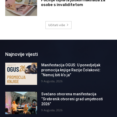
Počinje isplata julskih naknada za
osobe s invaliditetom
Učitati više
Najnovije vijesti
Manifestacija OGUS: U ponedjeljak
promocija knjige Razije Čolaković:
“Nemoj biti k’o ja”
9 Augusta, 2026
Svečano otvorena manifestacija
“Srebrenik otvoreni grad umjetnosti
2026”
9 Augusta, 2026