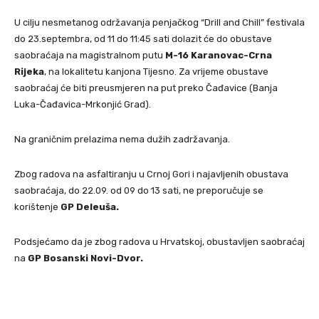
U cilju nesmetanog održavanja penjačkog “Drill and Chill” festivala
do 23.septembra, od 11 do 11:45 sati dolazit će do obustave
saobraćaja na magistralnom putu
M-16 Karanovac-Crna
Rijeka
, na lokalitetu kanjona Tijesno. Za vrijeme obustave
saobraćaj će biti preusmjeren na put preko Čađavice (Banja
Luka-Čađavica-Mrkonjić Grad).
Na graničnim prelazima nema dužih zadržavanja.
Zbog radova na asfaltiranju u Crnoj Gori i najavljenih obustava
saobraćaja, do 22.09. od 09 do 13 sati, ne preporučuje se
korištenje
GP Deleuša.
Podsjećamo da je zbog radova u Hrvatskoj, obustavljen saobraćaj
na
GP Bosanski Novi-Dvor.