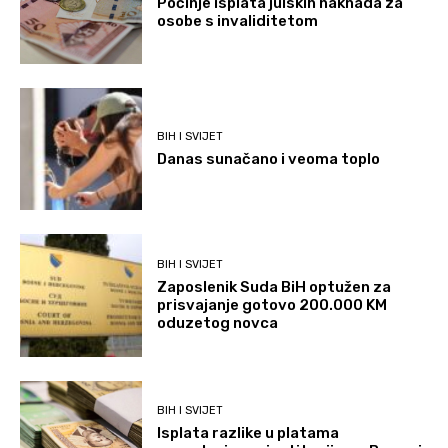
Počinje isplata julskih naknada za
osobe s invaliditetom
BIH I SVIJET
Danas sunačano i veoma toplo
BIH I SVIJET
Zaposlenik Suda BiH optužen za
prisvajanje gotovo 200.000 KM
oduzetog novca
BIH I SVIJET
Isplata razlike u platama