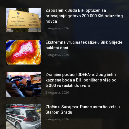
Zaposlenik Suda BiH optužen za
prisvajanje gotovo 200.000 KM oduzetog
novca
5 Augusta, 2026
Ekstremna vrućina tek stiže u BiH: Slijede
pakleni dani
4 Augusta, 2026
Zvanični podaci IDDEEA-e: Zbog četiri
kaznena boda u BiH poništeno više od
5.300 vozačkih dozvola
3 Augusta, 2026
Zločin u Sarajevu: Punac usmrtio zeta u
Starom Gradu
3 Augusta, 2026