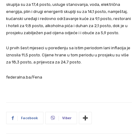
skuplja su za 17,4 posto, usluge stanovanja, voda, električna
energija, plin i drugi energenti skuplji su za 14,1 posto, namještaj,
kućanski uređaji i redovno održavanje kuće za 9,1 posto, restorani
i hoteli za 9,8 posto, alkoholna pića i duhan za 2,1 posto, dok je u
prosjeku zabilježen pad cijena odjeće i i obuće za 5,9 posto.
U prvih šest mjeseci u poređenju sa istim periodom lani inflacija je
iznosila 11,5 posto. Cijene hrane u tom periodu u prosjeku su više
za 18,3 posto, a prijevoza za 24,7 posto.
federalna.ba/Fena
Facebook
Viber