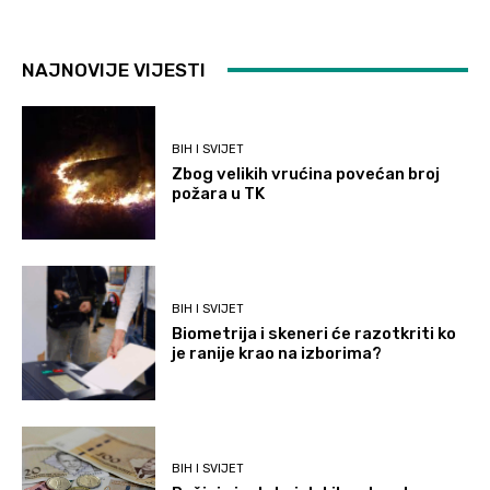
NAJNOVIJE VIJESTI
BIH I SVIJET
Zbog velikih vrućina povećan broj
požara u TK
BIH I SVIJET
Biometrija i skeneri će razotkriti ko
je ranije krao na izborima?
BIH I SVIJET