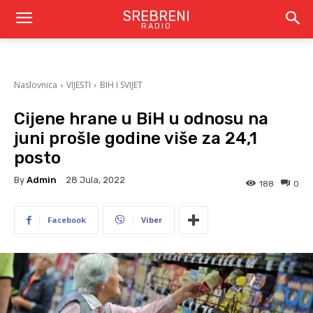
SREBRENI
RADIO
Naslovnica
VIJESTI
BIH I SVIJET
Cijene hrane u BiH u odnosu na
juni prošle godine više za 24,1
posto
By
Admin
28 Jula, 2022
188
0
Facebook
Viber