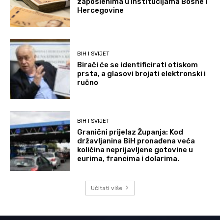
zaposlenima u institucijama Bosne i
Hercegovine
BIH I SVIJET
Birači će se identificirati otiskom
prsta, a glasovi brojati elektronski i
ručno
BIH I SVIJET
Granični prijelaz Županja: Kod
državljanina BiH pronađena veća
količina neprijavljene gotovine u
eurima, francima i dolarima.
Učitati više