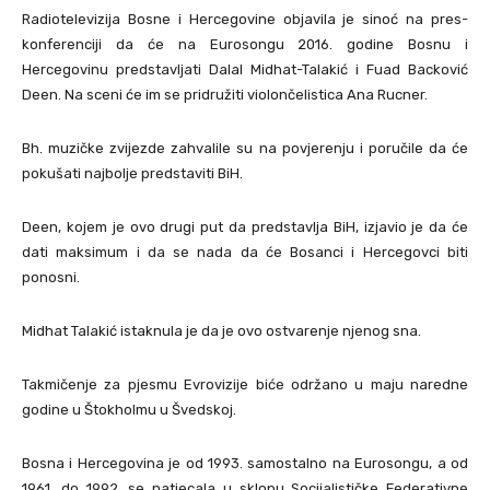
Radiotelevizija Bosne i Hercegovine objavila je sinoć na pres-
konferenciji da će na Eurosongu 2016. godine Bosnu i
Hercegovinu predstavljati Dalal Midhat-Talakić i Fuad Backović
Deen. Na sceni će im se pridružiti violončelistica Ana Rucner.
Bh. muzičke zvijezde zahvalile su na povjerenju i poručile da će
pokušati najbolje predstaviti BiH.
Deen, kojem je ovo drugi put da predstavlja BiH, izjavio je da će
dati maksimum i da se nada da će Bosanci i Hercegovci biti
ponosni.
Midhat Talakić istaknula je da je ovo ostvarenje njenog sna.
Takmičenje za pjesmu Evrovizije biće održano u maju naredne
godine u Štokholmu u Švedskoj.
Bosna i Hercegovina je od 1993. samostalno na Eurosongu, a od
1961. do 1992. se natjecala u sklopu Socijalističke Federativne