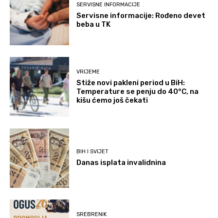
SERVISNE INFORMACIJE
Servisne informacije: Rođeno devet
beba u TK
VRIJEME
Stiže novi pakleni period u BiH:
Temperature se penju do 40°C, na
kišu ćemo još čekati
BIH I SVIJET
Danas isplata invalidnina
SREBRENIK