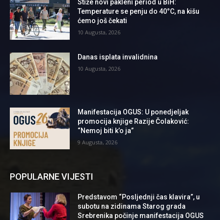
Stiže novi pakleni period u BiH:
Temperature se penju do 40°C, na kišu
ćemo još čekati
10 Augusta, 2026
Danas isplata invalidnina
10 Augusta, 2026
Manifestacija OGUS: U ponedjeljak
promocija knjige Razije Čolaković:
“Nemoj biti k’o ja”
9 Augusta, 2026
POPULARNE VIJESTI
Predstavom “Posljednji čas klavira”, u
subotu na zidinama Starog grada
Srebrenika počinje manifestacija OGUS