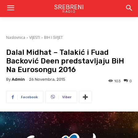
SREBRENI
RADIO
Naslovnica
VIJESTI
BIH I SVIJET
Dalal Midhat – Talakić i Fuad
Backović Deen predstavljaju BiH
Na Eurosongu 2016
By
Admin
26 Novembra, 2015
103
0
Facebook
Viber