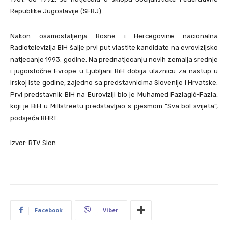
Republike Jugoslavije (SFRJ).
Nakon osamostaljenja Bosne i Hercegovine nacionalna
Radiotelevizija BiH šalje prvi put vlastite kandidate na evrovizijsko
natjecanje 1993. godine. Na prednatjecanju novih zemalja srednje
i jugoistočne Evrope u Ljubljani BiH dobija ulaznicu za nastup u
Irskoj iste godine, zajedno sa predstavnicima Slovenije i Hrvatske.
Prvi predstavnik BiH na Euroviziji bio je Muhamed Fazlagić-Fazla,
koji je BiH u Millstreetu predstavljao s pjesmom “Sva bol svijeta”,
podsjeća BHRT.
Izvor: RTV Slon
Facebook
Viber