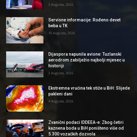
3 Augusta, 2026
Servisne informacije: Rođeno devet
beba u TK
10 Augusta, 2026
Dijaspora napunila avione: Tuzlanski
aerodrom zabilježio najbolji mjesec u
historiji
3 Augusta, 2026
Ekstremna vrućina tek stiže u BiH: Slijede
pakleni dani
4 Augusta, 2026
Zvanični podaci IDDEEA-e: Zbog četiri
kaznena boda u BiH poništeno više od
5.300 vozačkih dozvola