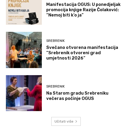
Manifestacija OGUS: U ponedjeljak
promocija knjige Razije Čolaković:
“Nemoj biti k’o ja”
SREBRENIK
Svečano otvorena manifestacija
“Srebrenik otvoreni grad
umjetnosti 2026”
SREBRENIK
Na Starom gradu Srebreniku
večeras počinje OGUS
Učitati više