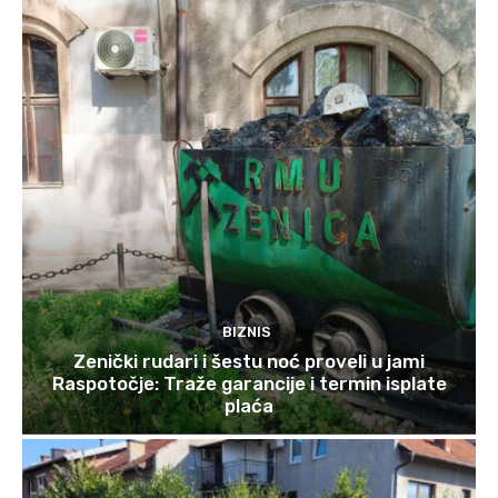
BIZNIS
Zenički rudari i šestu noć proveli u jami
Raspotočje: Traže garancije i termin isplate
plaća