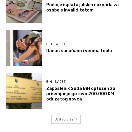
Počinje isplata julskih naknada za
osobe s invaliditetom
BIH I SVIJET
Danas sunačano i veoma toplo
BIH I SVIJET
Zaposlenik Suda BiH optužen za
prisvajanje gotovo 200.000 KM
oduzetog novca
Učitati više