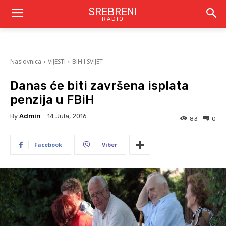
SREBRENI
RADIO
Naslovnica
VIJESTI
BIH I SVIJET
Danas će biti završena isplata
penzija u FBiH
By
Admin
14 Jula, 2016
83
0
Facebook
Viber