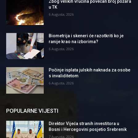
Zbog velikih vrućina povećan broj požara
u TK
6 Augusta, 2026
Biometrija i skeneri će razotkriti ko je
ranije krao na izborima?
6 Augusta, 2026
Počinje isplata julskih naknada za osobe
s invaliditetom
6 Augusta, 2026
POPULARNE VIJESTI
Direktor Vijeća stranih investitora u
Bosni i Hercegovini posjetio Srebrenik
7 Augusta, 2026