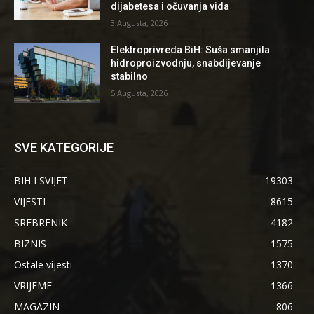
dijabetesa i očuvanja vida
3 Augusta, 2026
Elektroprivreda BiH: Suša smanjila
hidroproizvodnju, snabdijevanje
stabilno
5 Augusta, 2026
SVE KATEGORIJE
BIH I SVIJET
19303
VIJESTI
8615
SREBRENIK
4182
BIZNIS
1575
Ostale vijesti
1370
VRIJEME
1366
MAGAZIN
806