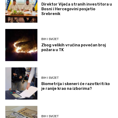
Direktor Vijeća stranih investitora u
Bosni i Hercegovini posjetio
Srebrenik
BIH I SVIJET
Zbog velikih vrućina povećan broj
požara u TK
BIH I SVIJET
Biometrija i skeneri će razotkriti ko
je ranije krao na izborima?
BIH I SVIJET