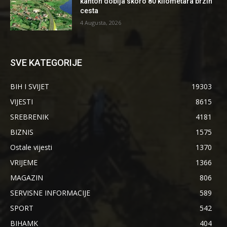
kanton dobija skoro 80 kilometara brzih
cesta
4 Augusta, 2026
SVE KATEGORIJE
BIH I SVIJET
19303
VIJESTI
8615
SREBRENIK
4181
BIZNIS
1575
Ostale vijesti
1370
VRIJEME
1366
MAGAZIN
806
SERVISNE INFORMACIJE
589
SPORT
542
BIHAMK
404