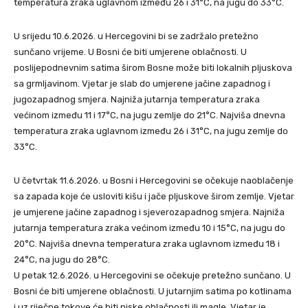
temperatura zraka uglavnom između 26 i 31°C, na jugu do 33°C.
U srijedu 10.6.2026. u Hercegovini bi se zadržalo pretežno
sunčano vrijeme. U Bosni će biti umjerene oblačnosti. U
poslijepodnevnim satima širom Bosne može biti lokalnih pljuskova
sa grmljavinom. Vjetar je slab do umjerene jačine zapadnog i
jugozapadnog smjera. Najniža jutarnja temperatura zraka
većinom između 11 i 17°C, na jugu zemlje do 21°C. Najviša dnevna
temperatura zraka uglavnom između 26 i 31°C, na jugu zemlje do
33°C.
U četvrtak 11.6.2026. u Bosni i Hercegovini se očekuje naoblačenje
sa zapada koje će usloviti kišu i jače pljuskove širom zemlje. Vjetar
je umjerene jačine zapadnog i sjeverozapadnog smjera. Najniža
jutarnja temperatura zraka većinom između 10 i 15°C, na jugu do
20°C. Najviša dnevna temperatura zraka uglavnom između 18 i
24°C, na jugu do 28°C.
U petak 12.6.2026. u Hercegovini se očekuje pretežno sunčano. U
Bosni će biti umjerene oblačnosti. U jutarnjim satima po kotlinama
i uz riječne tokove će biti niske oblačnosti ili magle. Vjetar je