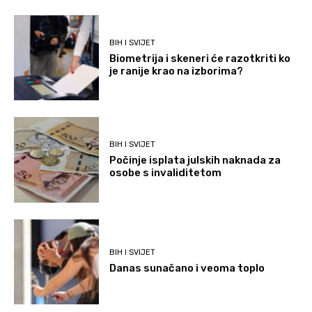
BIH I SVIJET
Biometrija i skeneri će razotkriti ko
je ranije krao na izborima?
BIH I SVIJET
Počinje isplata julskih naknada za
osobe s invaliditetom
BIH I SVIJET
Danas sunačano i veoma toplo