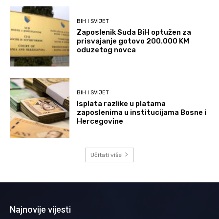
BIH I SVIJET
Zaposlenik Suda BiH optužen za
prisvajanje gotovo 200.000 KM
oduzetog novca
BIH I SVIJET
Isplata razlike u platama
zaposlenima u institucijama Bosne i
Hercegovine
Učitati više
Najnovije vijesti