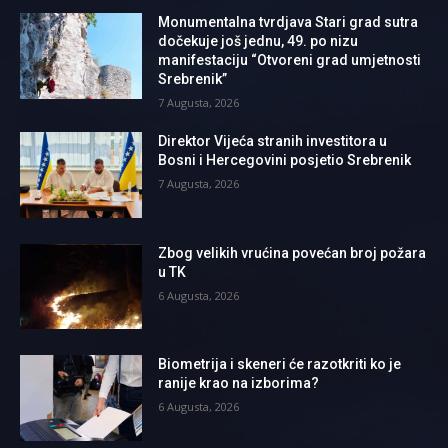
Monumentalna tvrdjava Stari grad sutra
dočekuje još jednu, 49. po nizu
manifestaciju “Otvoreni grad umjetnosti
Srebrenik”
7 Augusta, 2026
Direktor Vijeća stranih investitora u
Bosni i Hercegovini posjetio Srebrenik
7 Augusta, 2026
Zbog velikih vrućina povećan broj požara
u TK
6 Augusta, 2026
Biometrija i skeneri će razotkriti ko je
ranije krao na izborima?
6 Augusta, 2026