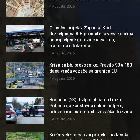
4 Augusta, 2026
Granični prijelaz Županja: Kod
državljanina BiH pronađena veća količina
neprijavljene gotovine u eurima,
francima i dolarima.
5 Augusta, 2026
Kriza za bh. prevoznike: Pravilo 90 u 180
dana vraća vozače sa granica EU
4 Augusta, 2026
Bosanac (23) divljao ulicama Linza:
Policija ga zaustavila nakon potjere,
oduzeti mu automobil i vozačka dozvola
3 Augusta, 2026
Kreće veliki cestovni projekt: Tuzlanski