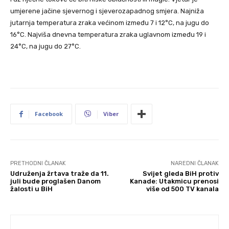
umjerene jačine sjevernog i sjeverozapadnog smjera. Najniža
jutarnja temperatura zraka većinom između 7 i 12°C, na jugu do
16°C. Najviša dnevna temperatura zraka uglavnom između 19 i
24°C, na jugu do 27°C.
Facebook
Viber
PRETHODNI ČLANAK
NAREDNI ČLANAK
Udruženja žrtava traže da 11.
Svijet gleda BiH protiv
juli bude proglašen Danom
Kanade: Utakmicu prenosi
žalosti u BiH
više od 500 TV kanala