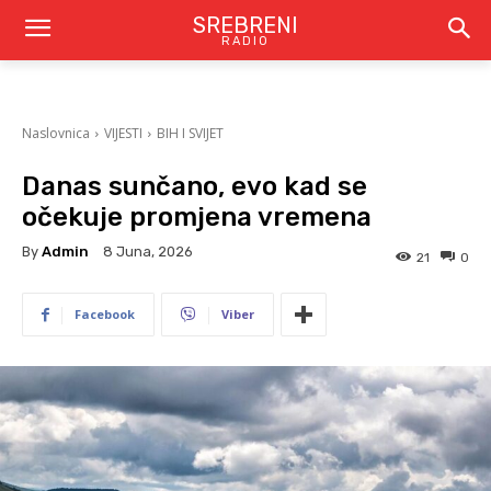
SREBRENI
RADIO
Naslovnica
VIJESTI
BIH I SVIJET
Danas sunčano, evo kad se
očekuje promjena vremena
By
Admin
8 Juna, 2026
21
0
Facebook
Viber