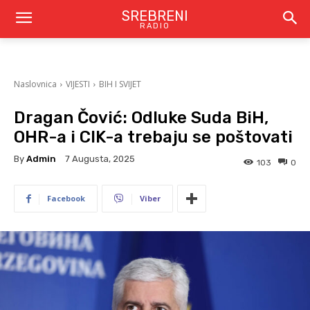
SREBRENI
RADIO
Naslovnica
VIJESTI
BIH I SVIJET
Dragan Čović: Odluke Suda BiH,
OHR-a i CIK-a trebaju se poštovati
By
Admin
7 Augusta, 2025
103
0
Facebook
Viber