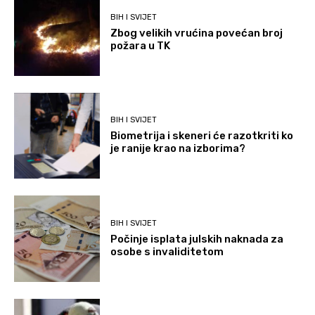
BIH I SVIJET
Zbog velikih vrućina povećan broj
požara u TK
BIH I SVIJET
Biometrija i skeneri će razotkriti ko
je ranije krao na izborima?
BIH I SVIJET
Počinje isplata julskih naknada za
osobe s invaliditetom