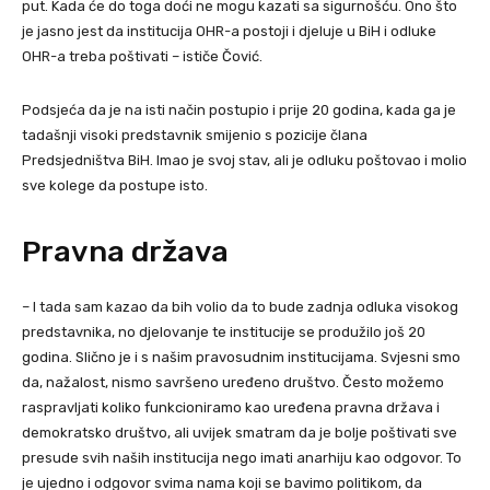
put. Kada će do toga doći ne mogu kazati sa sigurnošću. Ono što
je jasno jest da institucija OHR-a postoji i djeluje u BiH i odluke
OHR-a treba poštivati – ističe Čović.
Podsjeća da je na isti način postupio i prije 20 godina, kada ga je
tadašnji visoki predstavnik smijenio s pozicije člana
Predsjedništva BiH. Imao je svoj stav, ali je odluku poštovao i molio
sve kolege da postupe isto.
Pravna država
– I tada sam kazao da bih volio da to bude zadnja odluka visokog
predstavnika, no djelovanje te institucije se produžilo još 20
godina. Slično je i s našim pravosudnim institucijama. Svjesni smo
da, nažalost, nismo savršeno uređeno društvo. Često možemo
raspravljati koliko funkcioniramo kao uređena pravna država i
demokratsko društvo, ali uvijek smatram da je bolje poštivati sve
presude svih naših institucija nego imati anarhiju kao odgovor. To
je ujedno i odgovor svima nama koji se bavimo politikom, da