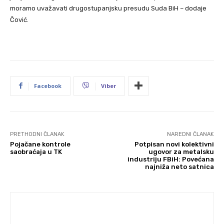
moramo uvažavati drugostupanjsku presudu Suda BiH – dodaje
Čović.
Facebook
Viber
PRETHODNI ČLANAK
NAREDNI ČLANAK
Pojačane kontrole
Potpisan novi kolektivni
saobraćaja u TK
ugovor za metalsku
industriju FBiH: Povećana
najniža neto satnica