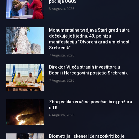
počinje OGUS
8 Augusta, 2026
Monumentalna tvrdjava Stari grad sutra
dočekuje još jednu, 49. po nizu
manifestaciju “Otvoreni grad umjetnosti
Srebrenik”
7 Augusta, 2026
Direktor Vijeća stranih investitora u
Bosni i Hercegovini posjetio Srebrenik
7 Augusta, 2026
Zbog velikih vrućina povećan broj požara
u TK
6 Augusta, 2026
Biometrija i skeneri će razotkriti ko je