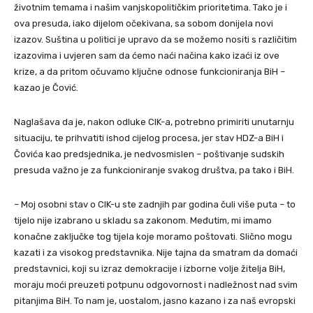
životnim temama i našim vanjskopolitičkim prioritetima. Tako je i
ova presuda, iako dijelom očekivana, sa sobom donijela novi
izazov. Suština u politici je upravo da se možemo nositi s različitim
izazovima i uvjeren sam da ćemo naći načina kako izaći iz ove
krize, a da pritom očuvamo ključne odnose funkcioniranja BiH –
kazao je Čović.
Naglašava da je, nakon odluke CIK-a, potrebno primiriti unutarnju
situaciju, te prihvatiti ishod cijelog procesa, jer stav HDZ-a BiH i
Čovića kao predsjednika, je nedvosmislen – poštivanje sudskih
presuda važno je za funkcioniranje svakog društva, pa tako i BiH.
– Moj osobni stav o CIK-u ste zadnjih par godina čuli više puta – to
tijelo nije izabrano u skladu sa zakonom. Međutim, mi imamo
konačne zaključke tog tijela koje moramo poštovati. Slično mogu
kazati i za visokog predstavnika. Nije tajna da smatram da domaći
predstavnici, koji su izraz demokracije i izborne volje žitelja BiH,
moraju moći preuzeti potpunu odgovornost i nadležnost nad svim
pitanjima BiH. To nam je, uostalom, jasno kazano i za naš evropski