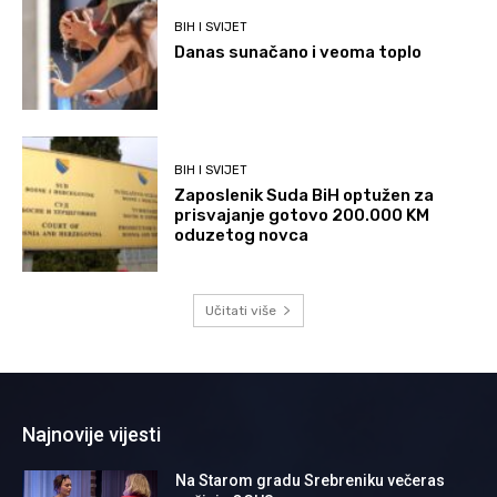
BIH I SVIJET
Danas sunačano i veoma toplo
BIH I SVIJET
Zaposlenik Suda BiH optužen za
prisvajanje gotovo 200.000 KM
oduzetog novca
Učitati više
Najnovije vijesti
Na Starom gradu Srebreniku večeras