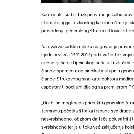
Kantonalni sud u Tuzli prihvatio je žalbu pr
stomatologije Tuzlanskog kantona čime je uki
provođenja generalnog štrajka u Univerzitets
Na ovakvu sudsku odluku reagovao je pravni 
sjednici vijeća 13.11.2017.god uvažio te svoji
ukinuo rješenje Općinskog suda u Tuzli, čime s
članovi spomenutog sindikata stupe u general
članovi Strukovnog sindikata doktora medicine
uspostaviti socijalni dijalog sa premijerom TK
„Oni bi se mogli sada pridružiti generalno štr
termninu početka štrajka i ispune sve drug
nesvrsishodno, obzirom da teče polusatni št
svrsishodno jer je u toku već zaključenje ko