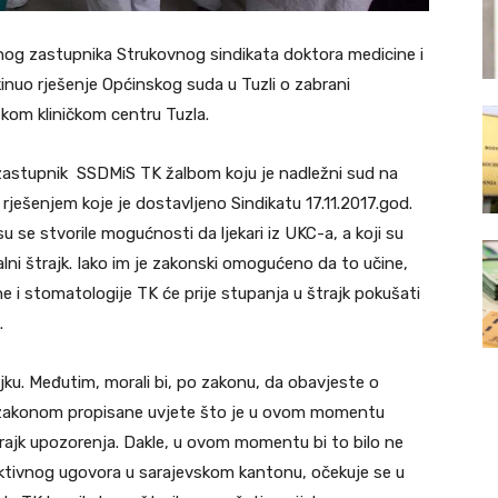
avnog zastupnika Strukovnog sindikata doktora medicine i
nuo rješenje Općinskog suda u Tuzli o zabrani
kom kliničkom centru Tuzla.
zastupnik SSDMiS TK žalbom koju je nadležni sud na
m rješenjem koje je dostavljeno Sindikatu 17.11.2017.god.
u se stvorile mogućnosti da ljekari iz UKC-a, a koji su
ni štrajk. Iako im je zakonski omogućeno da to učine,
 i stomatologije TK će prije stupanja u štrajk pokušati
.
ajku. Međutim, morali bi, po zakonu, da obavjeste o
e zakonom propisane uvjete što je u ovom momentu
rajk upozorenja. Dakle, u ovom momentu bi to bilo ne
lektivnog ugovora u sarajevskom kantonu, očekuje se u