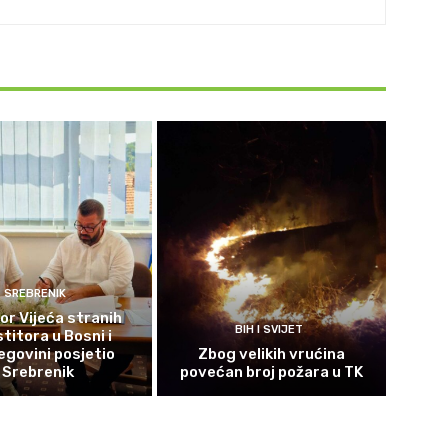
SREBRENIK
or Vijeća stranih
BIH I SVIJET
titora u Bosni i
govini posjetio
Zbog velikih vrućina
Srebrenik
povećan broj požara u TK