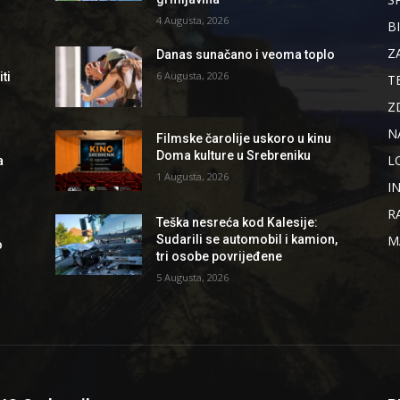
4 Augusta, 2026
B
Z
Danas sunačano i veoma toplo
6 Augusta, 2026
ti
T
Z
N
Filmske čarolije uskoro u kinu
Doma kulture u Srebreniku
L
a
1 Augusta, 2026
I
R
Teška nesreća kod Kalesije:
M
Sudarili se automobil i kamion,
o
tri osobe povrijeđene
5 Augusta, 2026