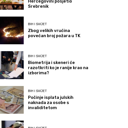
Hercegovini posjetio
Srebrenik
BIH I SVIJET
Zbog velikih vrućina
povećan broj požara u TK
BIH I SVIJET
Biometrija i skeneri će
razotkriti ko je ranije krao na
izborima?
BIH I SVIJET
Počinje isplata julskih
naknada za osobe s
invaliditetom