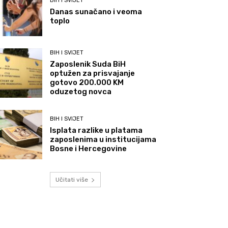
BIH I SVIJET
Danas sunačano i veoma
toplo
BIH I SVIJET
Zaposlenik Suda BiH
optužen za prisvajanje
gotovo 200.000 KM
oduzetog novca
BIH I SVIJET
Isplata razlike u platama
zaposlenima u institucijama
Bosne i Hercegovine
Učitati više