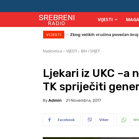
SREBRENI
VIJESTI
MAGA
RADIO
Zbog velikih vrućina povećan broj
VIJESTI
Naslovnica
VIJESTI
BIH I SVIJET
Ljekari iz UKC –a 
TK spriječiti gener
By
Admin
21 Novembra, 2017
Facebook
Viber
Wh