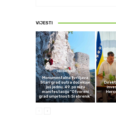
VIJESTI
SREBRENIK
Monumentalna tvrdjava
Stari grad sutra dočekuje
Direkt
još jednu, 49. po nizu
inves
manifestaciju “Otvoreni
Herce
grad umjetnosti Srebrenik”