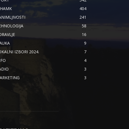
IHAMK
404
ANIMLJIVOSTI
241
EHNOLOGIJA
58
DRAVLJE
16
AUKA
9
OKALNI IZBORI 2024.
7
NFO
4
ADIO
3
ARKETING
3