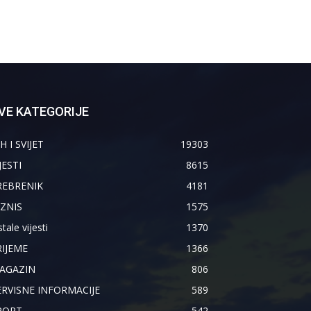
VE KATEGORIJE
H I SVIJET
19303
JESTI
8615
REBRENIK
4181
IZNIS
1575
tale vijesti
1370
RIJEME
1366
AGAZIN
806
ERVISNE INFORMACIJE
589
PORT
542