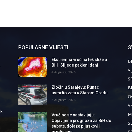
POPULARNE VIJESTI
S
Ekstremna vrućina tek stiže u
BI
,
BiH: Slijede pakleni dani
VI
4 Augusta, 2026
S
B
Zločin u Sarajevu: Punac
usmrtio zeta u Starom Gradu
Os
3 Augusta, 2026
V
ik
M
Vrućine se nastavljaju:
Objavljena prognoza za BiH do
S
subote, dolaze pljuskovi i
S
grmljavina