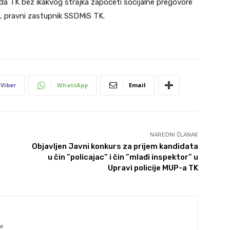
ada TK bez ikakvog štrajka započeti socijalne pregovore
ić, pravni zastupnik SSDMiS TK.
Viber
WhatsApp
Email
NAREDNI ČLANAK
Objavljen Javni konkurs za prijem kandidata
u čin ”policajac” i čin ”mlađi inspektor” u
Upravi policije MUP-a TK
a