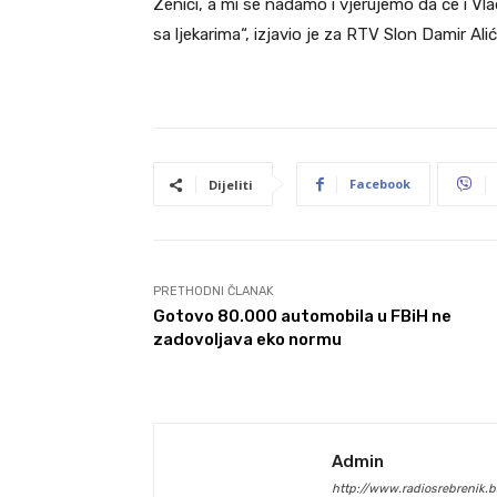
Zenici, a mi se nadamo i vjerujemo da će i Vl
sa ljekarima“, izjavio je za RTV Slon Damir Al
Facebook
Dijeliti
PRETHODNI ČLANAK
Gotovo 80.000 automobila u FBiH ne
zadovoljava eko normu
Admin
http://www.radiosrebrenik.b