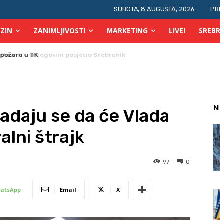
SUBOTA, 8 AUGUSTA, 2026
PR
ZIN
ZANIMLJIVOSTI
MARKETING
LIVE!
SREBR
 požara u TK
N
nadaju se da će Vlada
alni štrajk
97
0
atsApp
Email
X