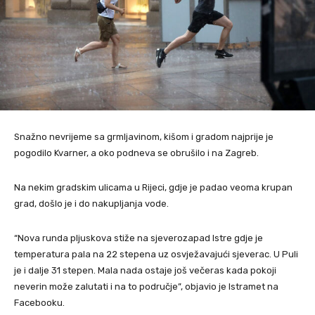
Snažno nevrijeme sa grmljavinom, kišom i gradom najprije je
pogodilo Kvarner, a oko podneva se obrušilo i na Zagreb.
Na nekim gradskim ulicama u Rijeci, gdje je padao veoma krupan
grad, došlo je i do nakupljanja vode.
“Nova runda pljuskova stiže na sjeverozapad Istre gdje je
temperatura pala na 22 stepena uz osvježavajući sjeverac. U Puli
je i dalje 31 stepen. Mala nada ostaje još večeras kada pokoji
neverin može zalutati i na to područje”, objavio je Istramet na
Facebooku.