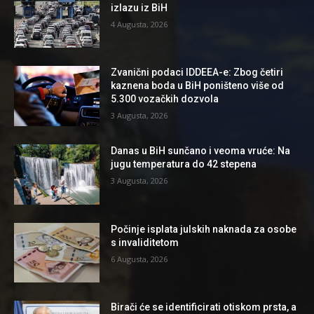
izlazu iz BiH
4 Augusta, 2026
Zvanični podaci IDDEEA-e: Zbog četiri
kaznena boda u BiH poništeno više od
5.300 vozačkih dozvola
3 Augusta, 2026
Danas u BiH sunčano i veoma vruće: Na
jugu temperatura do 42 stepena
3 Augusta, 2026
Počinje isplata julskih naknada za osobe
s invaliditetom
6 Augusta, 2026
Birači će se identificirati otiskom prsta, a