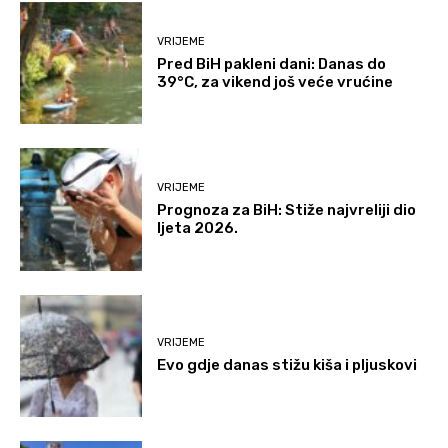
VRIJEME
Pred BiH pakleni dani: Danas do
39°C, za vikend još veće vrućine
VRIJEME
Prognoza za BiH: Stiže najvreliji dio
ljeta 2026.
VRIJEME
Evo gdje danas stižu kiša i pljuskovi