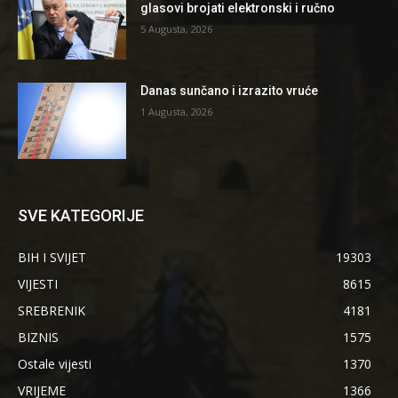
glasovi brojati elektronski i ručno
5 Augusta, 2026
Danas sunčano i izrazito vruće
1 Augusta, 2026
SVE KATEGORIJE
BIH I SVIJET
19303
VIJESTI
8615
SREBRENIK
4181
BIZNIS
1575
Ostale vijesti
1370
VRIJEME
1366