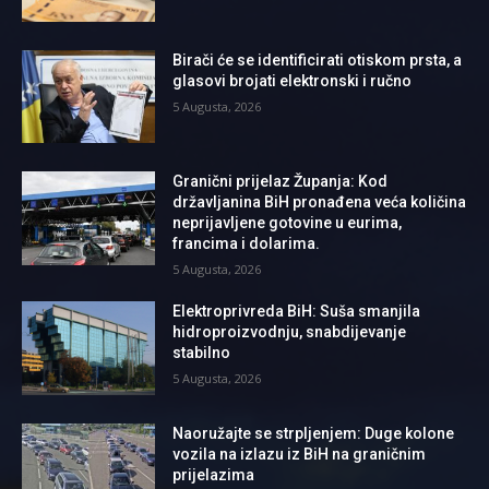
Birači će se identificirati otiskom prsta, a
glasovi brojati elektronski i ručno
5 Augusta, 2026
Granični prijelaz Županja: Kod
državljanina BiH pronađena veća količina
neprijavljene gotovine u eurima,
francima i dolarima.
5 Augusta, 2026
Elektroprivreda BiH: Suša smanjila
hidroproizvodnju, snabdijevanje
stabilno
5 Augusta, 2026
Naoružajte se strpljenjem: Duge kolone
vozila na izlazu iz BiH na graničnim
prijelazima