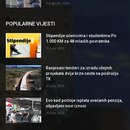
5 Augusta, 2026
POPULARNE VIJESTI
Stipendije učenicima i studentima:Po
1.000 KM za 48 mladih povratnika
30 Jula, 2026
Raspisani tenderi za izradu idejnih
projekata dvije brze ceste na području
TK
30 Jula, 2026
Evo kad počinje isplata uvećanih penzija,
objavljeni novi iznosi
31 Jula, 2026