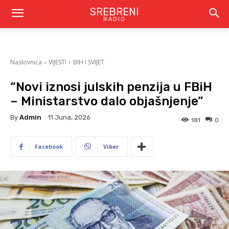
SREBRENI
RADIO
Naslovnica
VIJESTI
BIH I SVIJET
“Novi iznosi julskih penzija u FBiH
– Ministarstvo dalo objašnjenje”
By
Admin
11 Juna, 2026
181
0
Facebook
Viber