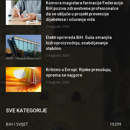
Komora magistara farmacije Federacije
BiH poziva zdravstvene profesionalce
da se uključe u projekt prevencije
dijabetesa i očuvanja vida
3 Augusta, 2026
Elektroprivreda BiH: Suša smanjila
hidroproizvodnju, snabdijevanje
stabilno
5 Augusta, 2026
Kritično u Evropi: Rijeke presušuju,
sprema se najgore
3 Augusta, 2026
SVE KATEGORIJE
BIH I SVIJET
19299