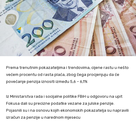
Prema trenutnim pokazateljima i trendovima, cijene rastu u nešto
većem procentu od rasta plaća, zbog čega procjenjuju da će
povećanje penzija iznositi između 5,6 – 6,1%
Iz Ministarstva rada i socijalne politike FBiH u odgovoru na upit
Fokusa dali su precizne podatke vezane za julske penzije.
Pojasnili su i na osnovu kojih ekonomskih pokazatelja su napravili
izračun za penzije u narednom mjesecu