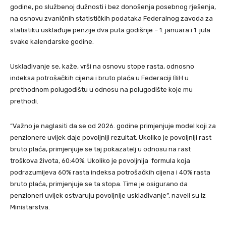
godine, po službenoj dužnosti i bez donošenja posebnog rješenja,
na osnovu zvaničnih statističkih podataka Federalnog zavoda za
statistiku usklađuje penzije dva puta godišnje – 1. januara i 1. jula
svake kalendarske godine.
Usklađivanje se, kaže, vrši na osnovu stope rasta, odnosno
indeksa potrošačkih cijena i bruto plaća u Federaciji BiH u
prethodnom polugodištu u odnosu na polugodište koje mu
prethodi.
“Važno je naglasiti da se od 2026. godine primjenjuje model koji za
penzionere uvijek daje povoljniji rezultat. Ukoliko je povoljniji rast
bruto plaća, primjenjuje se taj pokazatelj u odnosu na rast
troškova života, 60:40%. Ukoliko je povoljnija formula koja
podrazumijeva 60% rasta indeksa potrošačkih cijena i 40% rasta
bruto plaća, primjenjuje se ta stopa. Time je osigurano da
penzioneri uvijek ostvaruju povoljnije usklađivanje”, naveli su iz
Ministarstva.