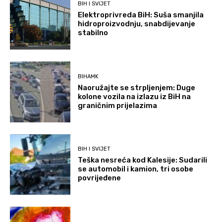
BIH I SVIJET
Elektroprivreda BiH: Suša smanjila
hidroproizvodnju, snabdijevanje
stabilno
BIHAMK
Naoružajte se strpljenjem: Duge
kolone vozila na izlazu iz BiH na
graničnim prijelazima
BIH I SVIJET
Teška nesreća kod Kalesije: Sudarili
se automobil i kamion, tri osobe
povrijeđene