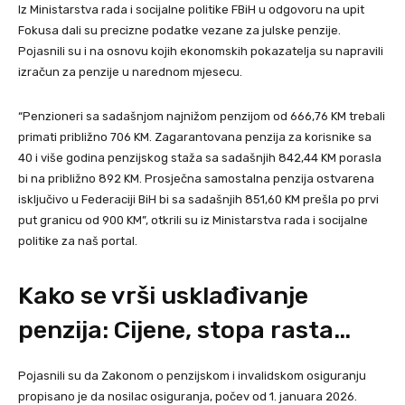
Iz Ministarstva rada i socijalne politike FBiH u odgovoru na upit
Fokusa dali su precizne podatke vezane za julske penzije.
Pojasnili su i na osnovu kojih ekonomskih pokazatelja su napravili
izračun za penzije u narednom mjesecu.
“Penzioneri sa sadašnjom najnižom penzijom od 666,76 KM trebali
primati približno 706 KM. Zagarantovana penzija za korisnike sa
40 i više godina penzijskog staža sa sadašnjih 842,44 KM porasla
bi na približno 892 KM. Prosječna samostalna penzija ostvarena
isključivo u Federaciji BiH bi sa sadašnjih 851,60 KM prešla po prvi
put granicu od 900 KM”, otkrili su iz Ministarstva rada i socijalne
politike za naš portal.
Kako se vrši usklađivanje
penzija: Cijene, stopa rasta…
Pojasnili su da Zakonom o penzijskom i invalidskom osiguranju
propisano je da nosilac osiguranja, počev od 1. januara 2026.