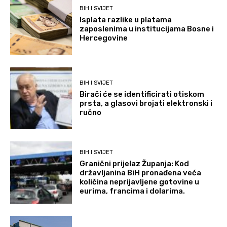
BIH I SVIJET
Isplata razlike u platama
zaposlenima u institucijama Bosne i
Hercegovine
BIH I SVIJET
Birači će se identificirati otiskom
prsta, a glasovi brojati elektronski i
ručno
BIH I SVIJET
Granični prijelaz Županja: Kod
državljanina BiH pronađena veća
količina neprijavljene gotovine u
eurima, francima i dolarima.