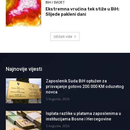
BIH I SVIJET
Ekstremna vrućina tek stiže u BiH:
Slijede pakleni dani
Učitati više
Najnovije vijesti
Zaposlenik Suda BiH optužen za
prisvajanje gotovo 200.000 KM oduzetog
novca
5 Augusta, 2026
Isplata razlike u platama zaposlenima u
institucijama Bosne i Hercegovine
5 Augusta, 2026