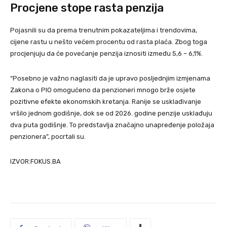
Procjene stope rasta penzija
Pojasnili su da prema trenutnim pokazateljima i trendovima,
cijene rastu u nešto većem procentu od rasta plaća. Zbog toga
procjenjuju da će povećanje penzija iznositi između 5,6 – 6,1%.
“Posebno je važno naglasiti da je upravo posljednjim izmjenama
Zakona o PIO omogućeno da penzioneri mnogo brže osjete
pozitivne efekte ekonomskih kretanja. Ranije se usklađivanje
vršilo jednom godišnje, dok se od 2026. godine penzije usklađuju
dva puta godišnje. To predstavlja značajno unapređenje položaja
penzionera”, pocrtali su.
IZVOR:FOKUS.BA