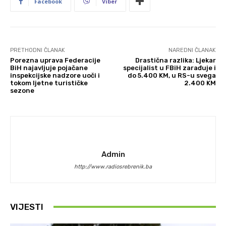
Facebook
Viber
PRETHODNI ČLANAK
NAREDNI ČLANAK
Porezna uprava Federacije
Drastična razlika: Ljekar
BiH najavljuje pojačane
specijalist u FBiH zarađuje i
inspekcijske nadzore uoči i
do 5.400 KM, u RS-u svega
tokom ljetne turističke
2.400 KM
sezone
Admin
http://www.radiosrebrenik.ba
VIJESTI