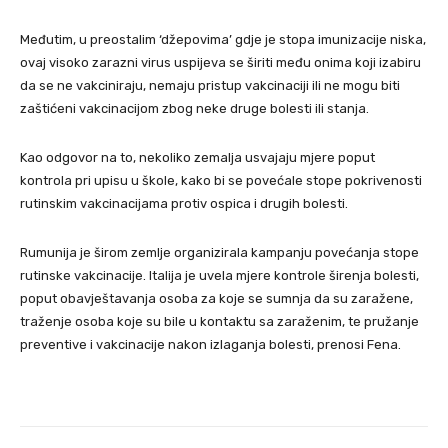
Međutim, u preostalim ‘džepovima’ gdje je stopa imunizacije niska,
ovaj visoko zarazni virus uspijeva se širiti među onima koji izabiru
da se ne vakciniraju, nemaju pristup vakcinaciji ili ne mogu biti
zaštićeni vakcinacijom zbog neke druge bolesti ili stanja.
Kao odgovor na to, nekoliko zemalja usvajaju mjere poput
kontrola pri upisu u škole, kako bi se povećale stope pokrivenosti
rutinskim vakcinacijama protiv ospica i drugih bolesti.
Rumunija je širom zemlje organizirala kampanju povećanja stope
rutinske vakcinacije. Italija je uvela mjere kontrole širenja bolesti,
poput obavještavanja osoba za koje se sumnja da su zaražene,
traženje osoba koje su bile u kontaktu sa zaraženim, te pružanje
preventive i vakcinacije nakon izlaganja bolesti, prenosi Fena.