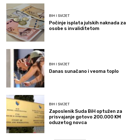
BIH I SVIJET
Počinje isplata julskih naknada za
osobe s invaliditetom
BIH I SVIJET
Danas sunačano i veoma toplo
BIH I SVIJET
Zaposlenik Suda BiH optužen za
prisvajanje gotovo 200.000 KM
oduzetog novca