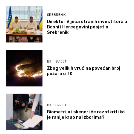
SREBRENIK
Direktor Vijeća stranih investitora u
Bosni i Hercegovini posjetio
Srebrenik
BIH I SVIJET
Zbog velikih vrućina povećan broj
požara u TK
BIH I SVIJET
Biometrija i skeneri će razotkriti ko
je ranije krao na izborima?