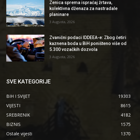
Zenica sprema ispraćaj žrtava,
kolektivna dženaza za nastradale
planinare
3 Augusta, 2026
Zvanični podaci IDDEEA-e: Zbog četiri
kaznena boda u BiH poništeno više od
5.300 vozačkih dozvola
3 Augusta, 2026
SVE KATEGORIJE
BIH I SVIJET
19303
VIJESTI
8615
SREBRENIK
4182
BIZNIS
1575
Ostale vijesti
1370