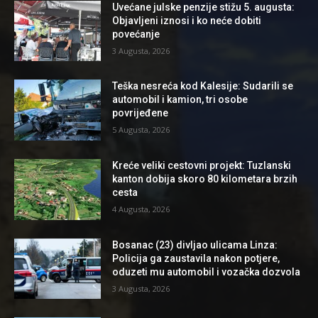
Uvećane julske penzije stižu 5. augusta:
Objavljeni iznosi i ko neće dobiti
povećanje
3 Augusta, 2026
Teška nesreća kod Kalesije: Sudarili se
automobil i kamion, tri osobe
povrijeđene
5 Augusta, 2026
Kreće veliki cestovni projekt: Tuzlanski
kanton dobija skoro 80 kilometara brzih
cesta
4 Augusta, 2026
Bosanac (23) divljao ulicama Linza:
Policija ga zaustavila nakon potjere,
oduzeti mu automobil i vozačka dozvola
3 Augusta, 2026