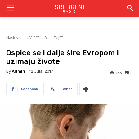
SREBRENI
RADIO
Naslovnica
VIJESTI
BIH I SVIJET
Ospice se i dalje šire Evropom i
uzimaju živote
By
Admin
12 Jula, 2017
166
0
Facebook
Viber