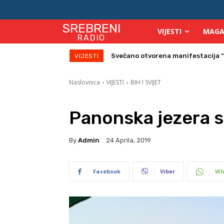
SREBRENI
VIJESTI
MAGA
RADIO
Na Starom gradu Srebreniku veče
VIJESTI
Naslovnica
VIJESTI
BIH I SVIJET
Panonska jezera s
By
Admin
24 Aprila, 2019
Facebook
Viber
Wh