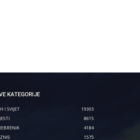
VE KATEGORIJE
H I SVIJET
19303
JESTI
8615
REBRENIK
4184
IZNIS
1575