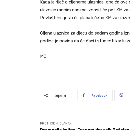
Kada je riječ o cijenama ulaznica, one će ove 
ulaznice radnim danima iznosit će pet KM za od
Povlašteni gosti će plaćati četiri KM za ulaza
Cijena ulaznica za djecu do sedam godina iznos
godine je novina da će đaci i studenti kartu z
MC
Facebook
Dijeliti
PRETHODNI ČLANAK
Promocija knjige ‘Tragom drevnih Bošnjan