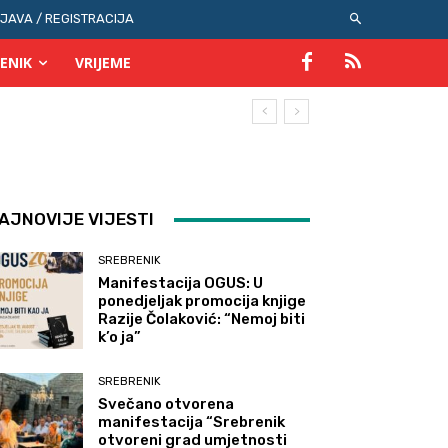
IJAVA / REGISTRACIJA
ENIK
VRIJEME
AJNOVIJE VIJESTI
SREBRENIK
Manifestacija OGUS: U
ponedjeljak promocija knjige
Razije Čolaković: “Nemoj biti
k’o ja”
SREBRENIK
Svečano otvorena
manifestacija “Srebrenik
otvoreni grad umjetnosti