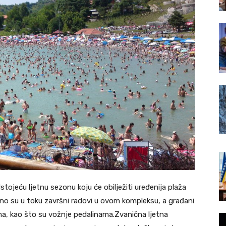
tojeću ljetnu sezonu koju će obilježiti uređenija plaža
tno su u toku završni radovi u ovom kompleksu, a građani
ima, kao što su vožnje pedalinama.Zvanična ljetna