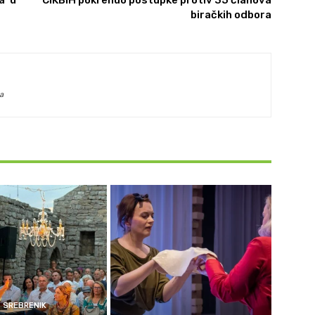
biračkih odbora
a
SREBRENIK