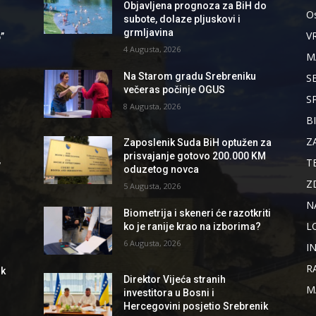
Objavljena prognoza za BiH do
Os
subote, dolaze pljuskovi i
grmljavina
V
”
4 Augusta, 2026
M
Na Starom gradu Srebreniku
S
večeras počinje OGUS
S
8 Augusta, 2026
B
Z
Zaposlenik Suda BiH optužen za
prisvajanje gotovo 200.000 KM
,
T
oduzetog novca
Z
5 Augusta, 2026
N
Biometrija i skeneri će razotkriti
L
ko je ranije krao na izborima?
6 Augusta, 2026
I
R
ik
Direktor Vijeća stranih
M
investitora u Bosni i
Hercegovini posjetio Srebrenik