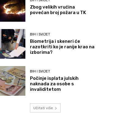
BIH I SVIJET
Zbog velikih vrućina
povećan broj požara u TK
BIH I SVIJET
Biometrija i skeneri će
razotkriti ko je ranije krao na
izborima?
BIH I SVIJET
Počinje isplata julskih
naknada za osobe s
invaliditetom
Učitati više