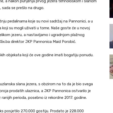
ine, a nakon punjenja prvog jezera tehnološkom i slanom
 sada se prešlo na drugo.
žnju pedalinama koje su novi sadržaj na Pannonici, a u
era koji su mogli uživati u tome. Naše goste će u novoj
velikom jezeru, a nastavljamo i ugradnjom plažnog
 Klix.ba direktor JKP Pannonica Maid Porobić.
jskih objekata koji će ove godine imati bogatiju ponudu.
tuzlanska slana jezera, s obzirom na to da je bio svega
broja prodatih ulaznica, a JKP Pannonica ostvarilo je
z ranijih perioda, posebno iz rekordne 2017. godine.
ks posjetilo 270.000 gostiju. Prodato je 228.000