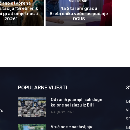
SREBRENIK
čano otvorena
tacija “Srebrenik
Na Starom gradu
i grad umjetnosti
Srebreniku večeras počinje
2026”
OGUS
POPULARNE VIJESTI
S
Od ranih jutarnjih sati duge
BI
kolone na izlazu iz BiH
VI
’o
4 Augusta, 2026
S
B
Vrućine se nastavljaju: