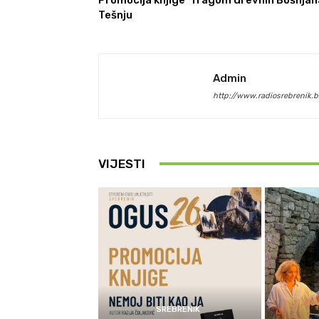
Tešnju
Admin
http://www.radiosrebrenik.b
VIJESTI
SREBRENIK