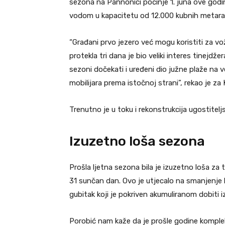
sezona na Pannonici počinje 1. juna ove god
vodom u kapacitetu od 12.000 kubnih metara,
“Građani prvo jezero već mogu koristiti za vo
protekla tri dana je bio veliki interes tinejdž
sezoni dočekati i uređeni dio južne plaže na 
mobilijara prema istočnoj strani”, rekao je za
Trenutno je u toku i rekonstrukcija ugostitel
Izuzetno loša sezona
Prošla ljetna sezona bila je izuzetno loša za 
31 sunčan dan. Ovo je utjecalo na smanjenje 
gubitak koji je pokriven akumuliranom dobiti i
Porobić nam kaže da je prošle godine komple