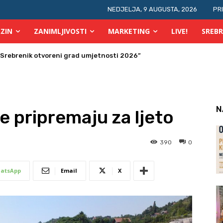
NEDJELJA, 9 AUGUSTA, 2026
PR
ZIN
ZANIMLJIVOSTI
MARKETING
LIVE!
SREBR
ras počinje OGUS
N
e pripremaju za ljeto
390
0
atsApp
Email
X