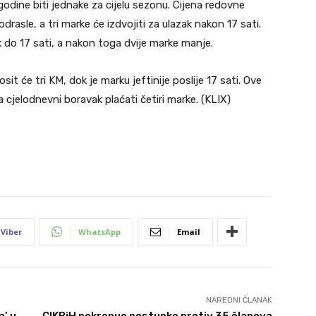
godine biti jednake za cijelu sezonu. Cijena redovne
rasle, a tri marke će izdvojiti za ulazak nakon 17 sati.
k do 17 sati, a nakon toga dvije marke manje.
it će tri KM, dok je marku jeftinije poslije 17 sati. Ove
a cjelodnevni boravak plaćati četiri marke. (KLIX)
Viber
WhatsApp
Email
NAREDNI ČLANAK
a’ u
CIKBiH pokrenuo postupke protiv 35 članova