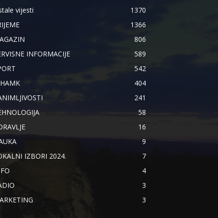
tale vijesti
1370
RIJEME
1366
AGAZIN
806
ERVISNE INFORMACIJE
589
PORT
542
IHAMK
404
ANIMLJIVOSTI
241
EHNOLOGIJA
58
DRAVLJE
16
AUKA
9
OKALNI IZBORI 2024.
7
NFO
4
ADIO
3
ARKETING
3