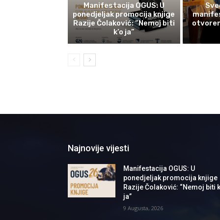
Manifestacija OGUS: U
Sve
ponedjeljak promocija knjige
manifes
Razije Čolaković: “Nemoj biti
otvoren
k’o ja”
Najnovije vijesti
Manifestacija OGUS: U
ponedjeljak promocija knjige
Razije Čolaković: “Nemoj biti k
ja”
9 Augusta, 2026