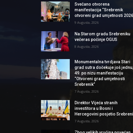
Svečano otvorena
manifestacija “Srebrenik
otvoreni grad umjetnosti 2026
9 Augusta, 2026
Na Starom gradu Srebreniku
večeras počinje OGUS
8 Augusta, 2026
Monumentalna tvrdjava Stari
grad sutra dočekuje još jednu
49. po nizu manifestaciju
“Otvoreni grad umjetnosti
Srebrenik”
7 Augusta, 2026
Direktor Vijeća stranih
investitora u Bosni i
Hercegovini posjetio Srebren
7 Augusta, 2026
Zbog velikih vrućina povećan