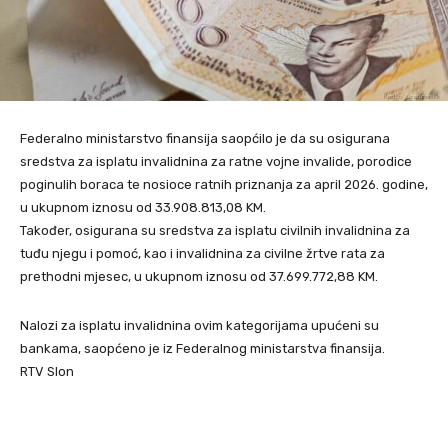
Federalno ministarstvo finansija saopćilo je da su osigurana
sredstva za isplatu invalidnina za ratne vojne invalide, porodice
poginulih boraca te nosioce ratnih priznanja za april 2026. godine,
u ukupnom iznosu od 33.908.813,08 KM.
Također, osigurana su sredstva za isplatu civilnih invalidnina za
tuđu njegu i pomoć, kao i invalidnina za civilne žrtve rata za
prethodni mjesec, u ukupnom iznosu od 37.699.772,88 KM.
Nalozi za isplatu invalidnina ovim kategorijama upućeni su
bankama, saopćeno je iz Federalnog ministarstva finansija.
RTV Slon