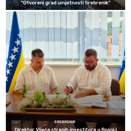
“Otvoreni grad umjetnosti Srebrenik”
SREBRENIK
Direktor Vijeća stranih investitora u Bosni i