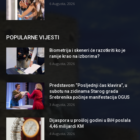
6 Augusta, 2026
POPULARNE VIJESTI
Biometrija i skeneri će razotkriti ko je
ranije krao na izborima?
6 Augusta, 2026
Predstavom “Posljednji čas klavira”, u
subotu na zidinama Starog grada
Srebrenika počinje manifestacija OGUS
3 Augusta, 2026
Dijaspora u prošloj godini u BiH poslala
4,46 milijardi KM
4 Augusta, 2026