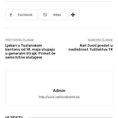
Facebook
Viber
PRETHODNI ČLANAK
NAREDNI ČLANAK
Ljekari u Tuzlanskom
Nail Jusić predat u
kantonu od 18. maja stupaju
nadležnost Tužilaštva TK
u generalni štrajk: Primat će
samo hitne slučajeve
Admin
http://www.radiosrebrenik.ba