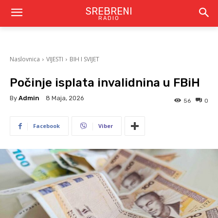
SREBRENI
RADIO
Naslovnica
VIJESTI
BIH I SVIJET
Počinje isplata invalidnina u FBiH
By
Admin
8 Maja, 2026
56
0
Facebook
Viber