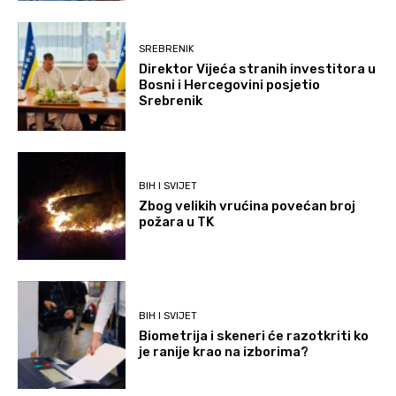
SREBRENIK
Direktor Vijeća stranih investitora u
Bosni i Hercegovini posjetio
Srebrenik
BIH I SVIJET
Zbog velikih vrućina povećan broj
požara u TK
BIH I SVIJET
Biometrija i skeneri će razotkriti ko
je ranije krao na izborima?