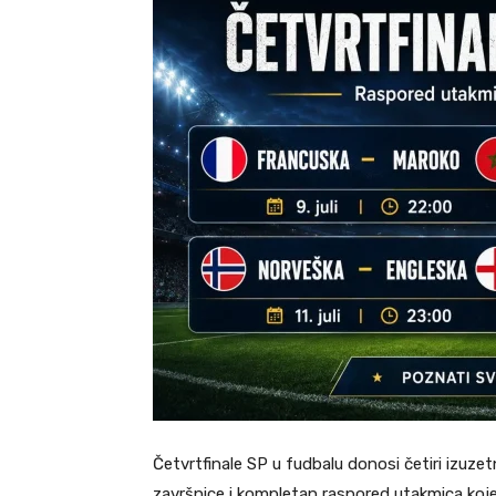
Četvrtfinale SP u fudbalu donosi četiri izuzet
završnice i kompletan raspored utakmica koje ć