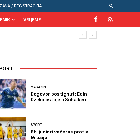
IJAVA / REGISTRACIJA
ENIK
VRIJEME
PORT
MAGAZIN
Dogovor postignut: Edin
Džeko ostaje u Schalkeu
SPORT
Bh. juniori večeras protiv
Gruzije