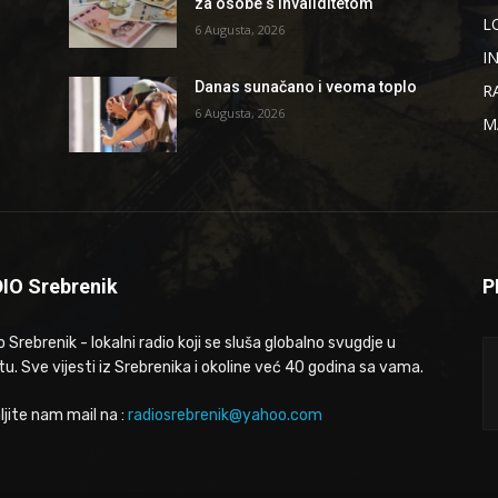
za osobe s invaliditetom
L
6 Augusta, 2026
I
Danas sunačano i veoma toplo
R
6 Augusta, 2026
M
IO Srebrenik
P
 Srebrenik - lokalni radio koji se sluša globalno svugdje u
tu. Sve vijesti iz Srebrenika i okoline već 40 godina sa vama.
ljite nam mail na :
radiosrebrenik@yahoo.com