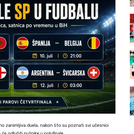
no zanimljiva duela, nakon što su poznati svi učesnici
e odlučiti putnike u polufinale.