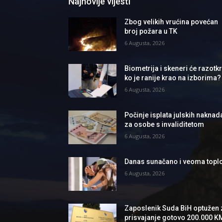
Najnovije vijesti
Zbog velikih vrućina povećan
broj požara u TK
6 Augusta, 2026
Biometrija i skeneri će razotkri
ko je ranije krao na izborima?
6 Augusta, 2026
Počinje isplata julskih naknad
za osobe s invaliditetom
6 Augusta, 2026
Danas sunačano i veoma topl
6 Augusta, 2026
Zaposlenik Suda BiH optužen 
prisvajanje gotovo 200.000 K