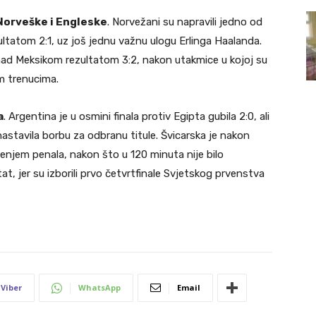
 Norveške i Engleske
. Norvežani su napravili jedno od
ultatom 2:1, uz još jednu važnu ulogu Erlinga Haalanda.
nad Meksikom rezultatom 3:2, nakon utakmice u kojoj su
im trenucima.
a
. Argentina je u osmini finala protiv Egipta gubila 2:0, ali
nastavila borbu za odbranu titule. Švicarska je nakon
ođenjem penala, nakon što u 120 minuta nije bilo
at, jer su izborili prvo četvrtfinale Svjetskog prvenstva
Viber
WhatsApp
Email