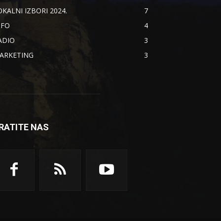
OKALNI IZBORI 2024.
7
NFO
4
ADIO
3
ARKETING
3
RATITE NAS