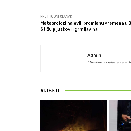
PRETHODNI ČLANAK
Meteorolozi najavili promjenu vremena u B
Stižu pljuskovi i grmljavina
Admin
http://www.radiosrebrenik.b
VIJESTI