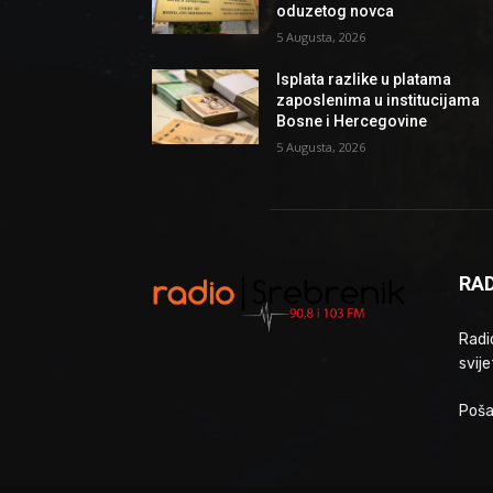
oduzetog novca
5 Augusta, 2026
Isplata razlike u platama
zaposlenima u institucijama
Bosne i Hercegovine
5 Augusta, 2026
RAD
Radio
svije
Poša