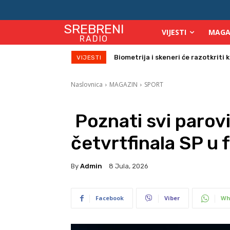
SREBRENI
VIJESTI
MAGA
RADIO
Biometrija i skeneri će razotkriti ko 
Počinje isplata julskih naknada za
VIJESTI
Naslovnica
MAGAZIN
SPORT
Poznati svi parovi
četvrtfinala SP u 
By
Admin
8 Jula, 2026
Facebook
Viber
Wh