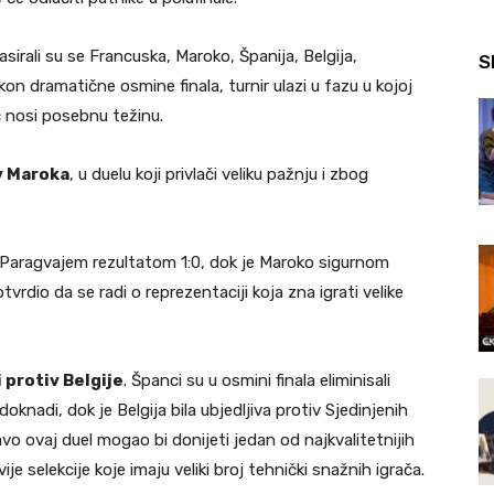
sirali su se Francuska, Maroko, Španija, Belgija,
S
on dramatične osmine finala, turnir ulazi u fazu u kojoj
č nosi posebnu težinu.
iv Maroka
, u duelu koji privlači veliku pažnju i zbog
 Paragvajem rezultatom 1:0, dok je Maroko sigurnom
rdio da se radi o reprezentaciji koja zna igrati velike
 protiv Belgije
. Španci su u osmini finala eliminisali
oknadi, dok je Belgija bila ubjedljiva protiv Sjedinjenih
avo ovaj duel mogao bi donijeti jedan od najkvalitetnijih
ije selekcije koje imaju veliki broj tehnički snažnih igrača.