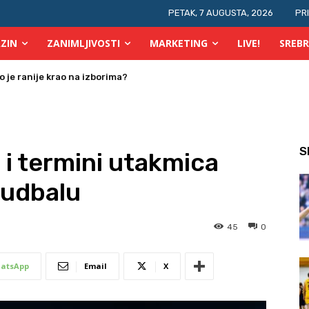
PETAK, 7 AUGUSTA, 2026
PR
ZIN
ZANIMLJIVOSTI
MARKETING
LIVE!
SREBR
je ranije krao na izborima?
 osobe s invaliditetom
S
 i termini utakmica
fudbalu
45
0
atsApp
Email
X