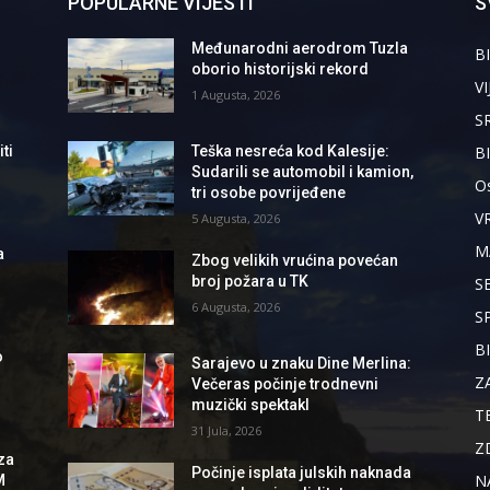
POPULARNE VIJESTI
S
Međunarodni aerodrom Tuzla
BI
oborio historijski rekord
VI
1 Augusta, 2026
S
B
ti
Teška nesreća kod Kalesije:
Sudarili se automobil i kamion,
Os
tri osobe povrijeđene
V
5 Augusta, 2026
M
a
Zbog velikih vrućina povećan
broj požara u TK
S
6 Augusta, 2026
S
B
o
Sarajevo u znaku Dine Merlina:
Z
Večeras počinje trodnevni
muzički spektakl
T
31 Jula, 2026
Z
za
Počinje isplata julskih naknada
N
M