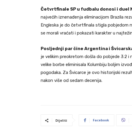
Četvrtfinale SP u fudbalu donosi i duel
najvećih iznenađenja eliminacijom Brazila rez
Engleska je do četvrtfinala stigla pobjedom 
se morali vraćati i pokazati karakter u najtež
Posljednji par čine Argentina i Švicarsk
je velikim preokretom došla do pobjede 3:2 i 
velike borbe eliminisala Kolumbiju boljim izv
pogodaka. Za Švicarce je ovo historijski rezult
nakon više od sedam decenija.
Facebook
Dijeliti