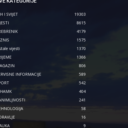
VE KATEGORIJE
H I SVIJET
19303
JESTI
8615
REBRENIK
4179
IZNIS
1575
tale vijesti
1370
RIJEME
1366
AGAZIN
806
ERVISNE INFORMACIJE
589
PORT
542
IHAMK
404
ANIMLJIVOSTI
241
EHNOLOGIJA
58
DRAVLJE
16
AUKA
9