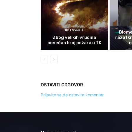
BIH I SVIJET
Biomet
Zbog velikih vrućina
razotkri
povećan broj požara u TK
n
OSTAVITI ODGOVOR
Prijavite se da ostavite komentar