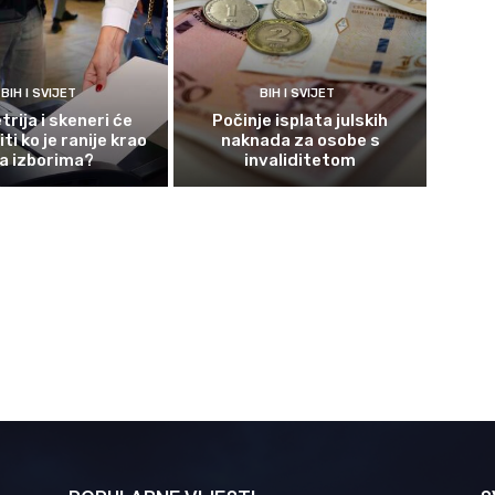
BIH I SVIJET
BIH I SVIJET
rija i skeneri će
Počinje isplata julskih
ti ko je ranije krao
naknada za osobe s
a izborima?
invaliditetom