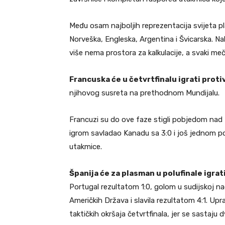
Među osam najboljih reprezentacija svijeta pla
Norveška, Engleska, Argentina i Švicarska. Nak
više nema prostora za kalkulacije, a svaki me
Francuska će u četvrtfinalu igrati prot
njihovog susreta na prethodnom Mundijalu.
Francuzi su do ove faze stigli pobjedom nad
igrom savladao Kanadu sa 3:0 i još jednom potv
utakmice.
Španija će za plasman u polufinale igrati
Portugal rezultatom 1:0, golom u sudijskoj nad
Američkih Država i slavila rezultatom 4:1. Upr
taktičkih okršaja četvrtfinala, jer se sastaju dv