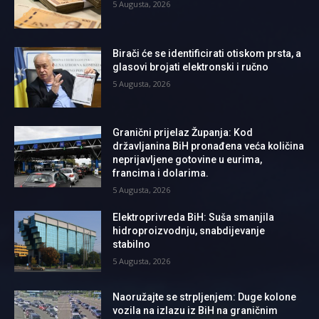
5 Augusta, 2026
Birači će se identificirati otiskom prsta, a
glasovi brojati elektronski i ručno
5 Augusta, 2026
Granični prijelaz Županja: Kod
državljanina BiH pronađena veća količina
neprijavljene gotovine u eurima,
francima i dolarima.
5 Augusta, 2026
Elektroprivreda BiH: Suša smanjila
hidroproizvodnju, snabdijevanje
stabilno
5 Augusta, 2026
Naoružajte se strpljenjem: Duge kolone
vozila na izlazu iz BiH na graničnim