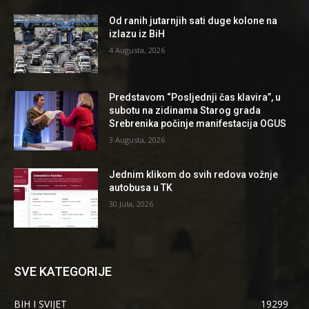
Od ranih jutarnjih sati duge kolone na
izlazu iz BiH
4 Augusta, 2026
Predstavom “Posljednji čas klavira”, u
subotu na zidinama Starog grada
Srebrenika počinje manifestacija OGUS
3 Augusta, 2026
Jednim klikom do svih redova vožnje
autobusa u TK
30 Jula, 2026
SVE KATEGORIJE
BIH I SVIJET
19299