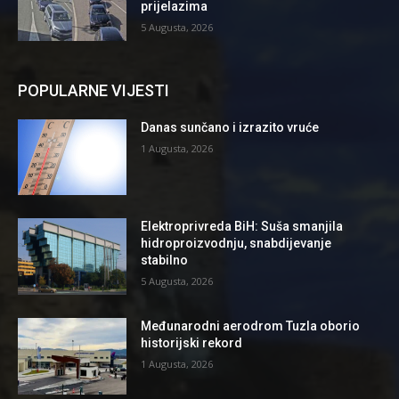
prijelazima
5 Augusta, 2026
POPULARNE VIJESTI
Danas sunčano i izrazito vruće
1 Augusta, 2026
Elektroprivreda BiH: Suša smanjila
hidroproizvodnju, snabdijevanje
stabilno
5 Augusta, 2026
Međunarodni aerodrom Tuzla oborio
historijski rekord
1 Augusta, 2026