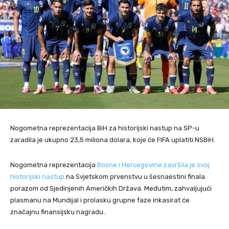
Nogometna reprezentacija BiH za historijski nastup na SP-u
zaradila je ukupno 23,5 miliona dolara, koje će FIFA uplatiti NSBiH.
Nogometna reprezentacija
Bosne i Hercegovine završila je svoj
historijski nastup
na Svjetskom prvenstvu u šesnaestini finala
porazom od Sjedinjenih Američkih Država. Međutim, zahvaljujući
plasmanu na Mundijal i prolasku grupne faze inkasirat će
značajnu finansijsku nagradu..