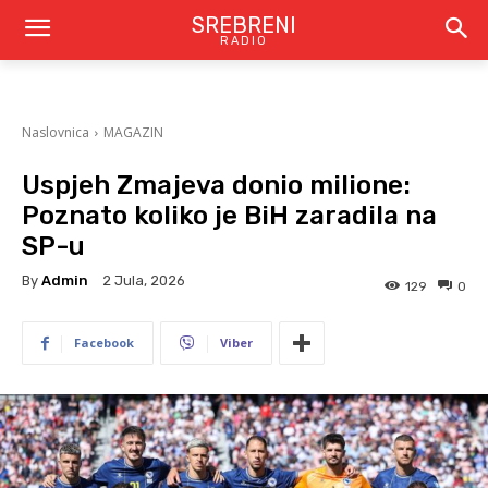
SREBRENI
RADIO
Naslovnica
MAGAZIN
Uspjeh Zmajeva donio milione:
Poznato koliko je BiH zaradila na
SP-u
By
Admin
2 Jula, 2026
129
0
Facebook
Viber