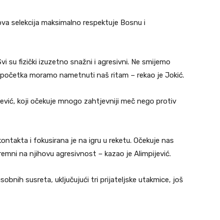
gova selekcija maksimalno respektuje Bosnu i
i su fizički izuzetno snažni i agresivni. Ne smijemo
od početka moramo nametnuti naš ritam – rekao je Jokić.
ijević, koji očekuje mnogo zahtjevniji meč nego protiv
ntakta i fokusirana je na igru u reketu. Očekuje nas
emni na njihovu agresivnost – kazao je Alimpijević.
nih susreta, uključujući tri prijateljske utakmice, još