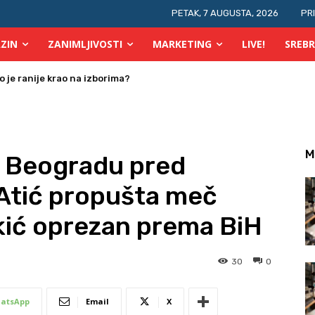
PETAK, 7 AUGUSTA, 2026
PR
ZIN
ZANIMLJIVOSTI
MARKETING
LIVE!
SREBR
je ranije krao na izborima?
 osobe s invaliditetom
M
u Beogradu pred
Atić propušta meč
kić oprezan prema BiH
30
0
atsApp
Email
X