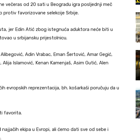
e večeras od 20 sati u Beogradu igra posljednji meč
o protiv favorizovane selekcije Srbije.
ta, jer Edin Atić zbog istegnuća aduktora neće biti u
ovao u srbijansku prijestolnicu.
Alibegović, Adin Vrabac, Eman Šertović, Amar Gegić,
, Alija Islamović, Kenan Kamenjaš, Asim Gutić, Alen
čih evropskih reprezentacija, bh. košarkaši poručuju da u
i favorita.
 najjačih ekipa u Evropi, ali ćemo dati sve od sebe i
.