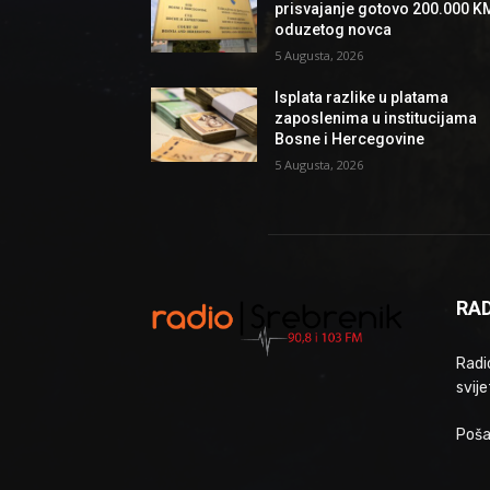
prisvajanje gotovo 200.000 K
oduzetog novca
5 Augusta, 2026
Isplata razlike u platama
zaposlenima u institucijama
Bosne i Hercegovine
5 Augusta, 2026
RAD
Radio
svije
Poša