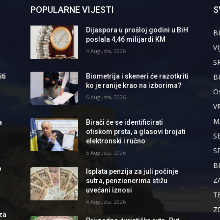
POPULARNE VIJESTI
S
Dijaspora u prošloj godini u BiH
BI
poslala 4,46 milijardi KM
VI
4 Augusta, 2026
S
B
ti
Biometrija i skeneri će razotkriti
ko je ranije krao na izborima?
Os
6 Augusta, 2026
V
M
a
Birači će se identificirati
otiskom prsta, a glasovi brojati
S
elektronski i ručno
S
5 Augusta, 2026
B
o
Isplata penzija za juli počinje
Z
sutra, penzionerima stižu
uvećani iznosi
T
4 Augusta, 2026
Z
za