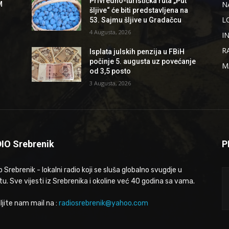
Privredno-turistička ruta „Put
N
M
šljive“ će biti predstavljena na
L
53. Sajmu šljive u Gradačcu
4 Augusta, 2026
I
R
Isplata julskih penzija u FBiH
počinje 5. augusta uz povećanje
M
od 3,5 posto
3 Augusta, 2026
IO Srebrenik
P
 Srebrenik - lokalni radio koji se sluša globalno svugdje u
tu. Sve vijesti iz Srebrenika i okoline već 40 godina sa vama.
ljite nam mail na :
radiosrebrenik@yahoo.com