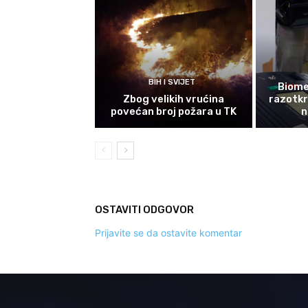
BIH I SVIJET
Biomet
Zbog velikih vrućina
razotkri
povećan broj požara u TK
n
OSTAVITI ODGOVOR
Prijavite se da ostavite komentar