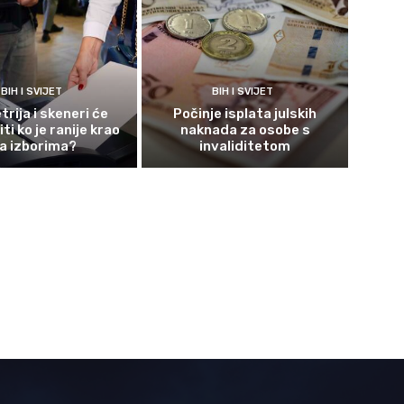
BIH I SVIJET
BIH I SVIJET
rija i skeneri će
Počinje isplata julskih
ti ko je ranije krao
naknada za osobe s
a izborima?
invaliditetom