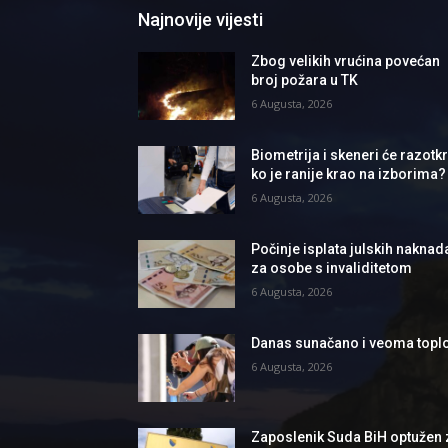
Najnovije vijesti
Zbog velikih vrućina povećan
broj požara u TK
6 Augusta, 2026
Biometrija i skeneri će razotkri
ko je ranije krao na izborima?
6 Augusta, 2026
Počinje isplata julskih naknad
za osobe s invaliditetom
6 Augusta, 2026
Danas sunačano i veoma topl
6 Augusta, 2026
Zaposlenik Suda BiH optužen 