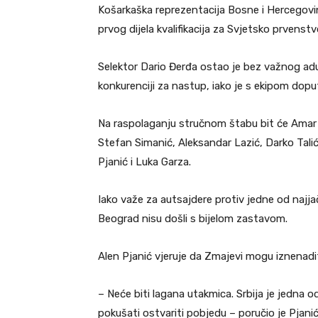
Košarkaška reprezentacija Bosne i Hercegovin
prvog dijela kvalifikacija za Svjetsko prvenstv
Selektor Dario Đerđa ostao je bez važnog adu
konkurenciji za nastup, iako je s ekipom doput
Na raspolaganju stručnom štabu bit će Amar 
Stefan Simanić, Aleksandar Lazić, Darko Talić
Pjanić i Luka Garza.
Iako važe za autsajdere protiv jedne od najja
Beograd nisu došli s bijelom zastavom.
Alen Pjanić vjeruje da Zmajevi mogu iznenadit
– Neće biti lagana utakmica. Srbija je jedna od
pokušati ostvariti pobjedu – poručio je Pjanić