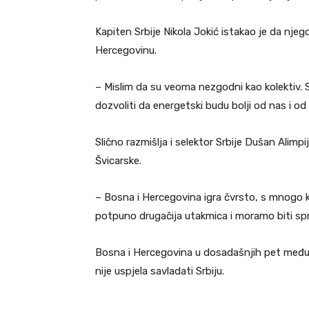
Kapiten Srbije Nikola Jokić istakao je da nje
Hercegovinu.
– Mislim da su veoma nezgodni kao kolektiv. Sv
dozvoliti da energetski budu bolji od nas i 
Slično razmišlja i selektor Srbije Dušan Alimp
Švicarske.
– Bosna i Hercegovina igra čvrsto, s mnogo ko
potpuno drugačija utakmica i moramo biti spr
Bosna i Hercegovina u dosadašnjih pet međusob
nije uspjela savladati Srbiju.