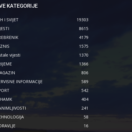
VE KATEGORIJE
H I SVIJET
19303
JESTI
8615
REBRENIK
4179
IZNIS
1575
tale vijesti
1370
RIJEME
1366
AGAZIN
806
ERVISNE INFORMACIJE
589
PORT
542
IHAMK
404
ANIMLJIVOSTI
241
EHNOLOGIJA
58
DRAVLJE
16