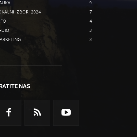
AUKA
9
OKALNI IZBORI 2024.
7
NFO
4
ADIO
3
ARKETING
3
RATITE NAS