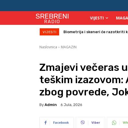
SREBRENI
VIJESTI
MAGA
RADIO
Biometrija i skeneri će razotkriti ko 
Počinje isplata julskih naknada za
VIJESTI
Naslovnica
MAGAZIN
Zmajevi večeras 
teškim izazovom: 
zbog povrede, Jo
By
Admin
6 Jula, 2026
Facebook
Viber
Wh