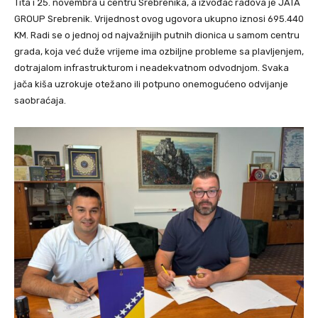
Tita i 25. novembra u centru Srebrenika, a izvođač radova je JATA
GROUP Srebrenik. Vrijednost ovog ugovora ukupno iznosi 695.440
KM. Radi se o jednoj od najvažnijih putnih dionica u samom centru
grada, koja već duže vrijeme ima ozbiljne probleme sa plavljenjem,
dotrajalom infrastrukturom i neadekvatnom odvodnjom. Svaka
jača kiša uzrokuje otežano ili potpuno onemogućeno odvijanje
saobraćaja.