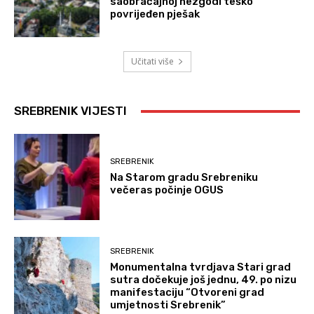
saobraćajnoj nezgodi teško
povrijeđen pješak
Učitati više
SREBRENIK VIJESTI
SREBRENIK
Na Starom gradu Srebreniku
večeras počinje OGUS
SREBRENIK
Monumentalna tvrdjava Stari grad
sutra dočekuje još jednu, 49. po nizu
manifestaciju “Otvoreni grad
umjetnosti Srebrenik”