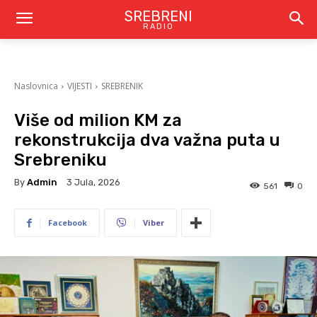
SREBRENI
RADIO
Naslovnica
VIJESTI
SREBRENIK
Više od milion KM za
rekonstrukcija dva važna puta u
Srebreniku
By
Admin
3 Jula, 2026
561
0
Facebook
Viber