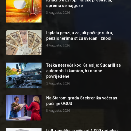
sprema se najgore
3 Augusta, 2026
Isplata penzija za juli počinje sutra,
penzionerima stižu uvećani iznosi
4 Augusta, 2026
Teška nesreća kod Kalesije: Sudarili se
automobil i kamion, tri osobe
povrijeđene
5 Augusta, 2026
Na Starom gradu Srebreniku večeras
počinje OGUS
8 Augusta, 2026
Lidl zapošljava više od 1.000 radnika u