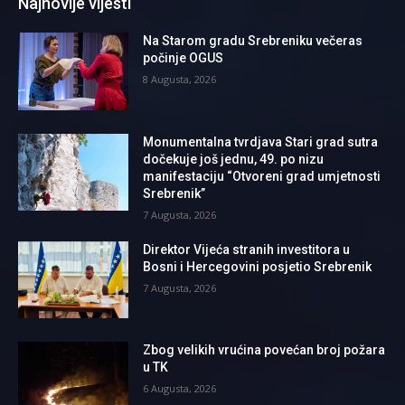
Najnovije vijesti
Na Starom gradu Srebreniku večeras
počinje OGUS
8 Augusta, 2026
Monumentalna tvrdjava Stari grad sutra
dočekuje još jednu, 49. po nizu
manifestaciju “Otvoreni grad umjetnosti
Srebrenik”
7 Augusta, 2026
Direktor Vijeća stranih investitora u
Bosni i Hercegovini posjetio Srebrenik
7 Augusta, 2026
Zbog velikih vrućina povećan broj požara
u TK
6 Augusta, 2026