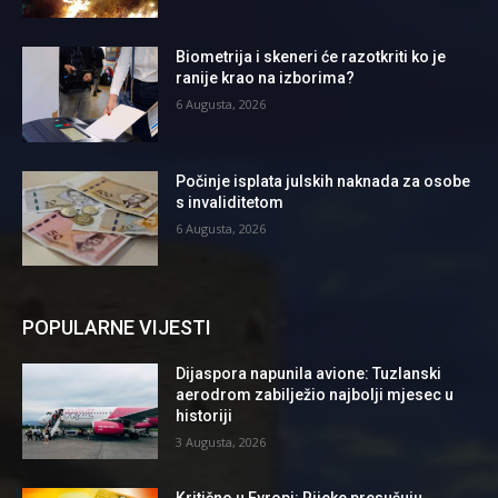
Biometrija i skeneri će razotkriti ko je
ranije krao na izborima?
6 Augusta, 2026
Počinje isplata julskih naknada za osobe
s invaliditetom
6 Augusta, 2026
POPULARNE VIJESTI
Dijaspora napunila avione: Tuzlanski
aerodrom zabilježio najbolji mjesec u
historiji
3 Augusta, 2026
Kritično u Evropi: Rijeke presušuju,