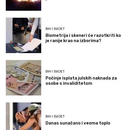
BIH I SVIJET
Biometrija i skeneri će razotkriti ko
je ranije krao na izborima?
BIH I SVIJET
Počinje isplata julskih naknada za
osobe s invaliditetom
BIH I SVIJET
Danas sunačano i veoma toplo