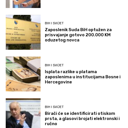
BIH I SVIJET
Zaposlenik Suda BiH optužen za
prisvajanje gotovo 200.000 KM
oduzetog novca
BIH I SVIJET
Isplata razlike u platama
zaposlenima u institucijama Bosne i
Hercegovine
BIH I SVIJET
Birači će se identificirati otiskom
prsta, a glasovi brojati elektronski i
ručno