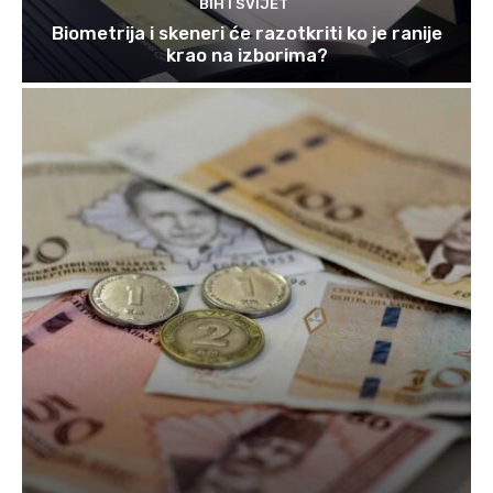
BIH I SVIJET
Biometrija i skeneri će razotkriti ko je ranije
krao na izborima?