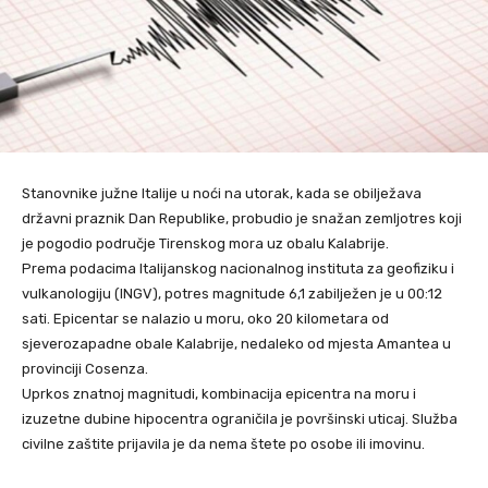
Stanovnike južne Italije u noći na utorak, kada se obilježava
državni praznik Dan Republike, probudio je snažan zemljotres koji
je pogodio područje Tirenskog mora uz obalu Kalabrije.
Prema podacima Italijanskog nacionalnog instituta za geofiziku i
vulkanologiju (INGV), potres magnitude 6,1 zabilježen je u 00:12
sati. Epicentar se nalazio u moru, oko 20 kilometara od
sjeverozapadne obale Kalabrije, nedaleko od mjesta Amantea u
provinciji Cosenza.
Uprkos znatnoj magnitudi, kombinacija epicentra na moru i
izuzetne dubine hipocentra ograničila je površinski uticaj. Služba
civilne zaštite prijavila je da nema štete po osobe ili imovinu.