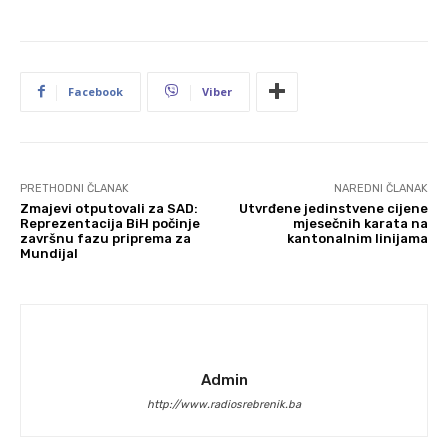
Facebook
Viber
PRETHODNI ČLANAK
NAREDNI ČLANAK
Zmajevi otputovali za SAD:
Utvrđene jedinstvene cijene
Reprezentacija BiH počinje
mjesečnih karata na
završnu fazu priprema za
kantonalnim linijama
Mundijal
Admin
http://www.radiosrebrenik.ba