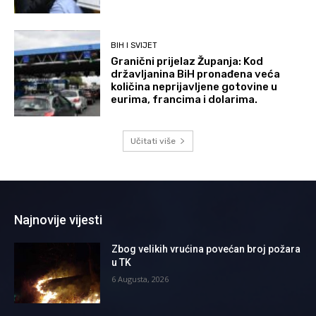
BIH I SVIJET
Granični prijelaz Županja: Kod
državljanina BiH pronađena veća
količina neprijavljene gotovine u
eurima, francima i dolarima.
Učitati više
Najnovije vijesti
Zbog velikih vrućina povećan broj požara
u TK
6 Augusta, 2026