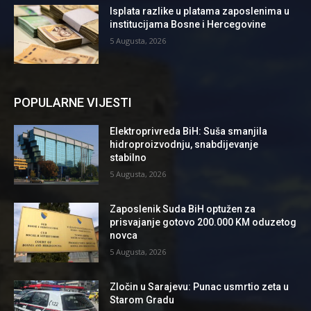
Isplata razlike u platama zaposlenima u
institucijama Bosne i Hercegovine
5 Augusta, 2026
POPULARNE VIJESTI
Elektroprivreda BiH: Suša smanjila
hidroproizvodnju, snabdijevanje
stabilno
5 Augusta, 2026
Zaposlenik Suda BiH optužen za
prisvajanje gotovo 200.000 KM oduzetog
novca
5 Augusta, 2026
Zločin u Sarajevu: Punac usmrtio zeta u
Starom Gradu