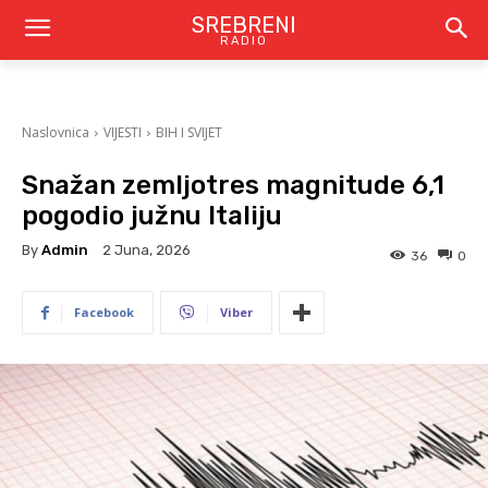
SREBRENI
RADIO
Naslovnica
VIJESTI
BIH I SVIJET
Snažan zemljotres magnitude 6,1
pogodio južnu Italiju
By
Admin
2 Juna, 2026
36
0
Facebook
Viber