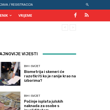
IJAVA / REGISTRACIJA
ENIK
VRIJEME
AJNOVIJE VIJESTI
BIH I SVIJET
Biometrija i skeneri će
razotkriti ko je ranije krao na
izborima?
BIH I SVIJET
Počinje isplata julskih
naknada za osobe s