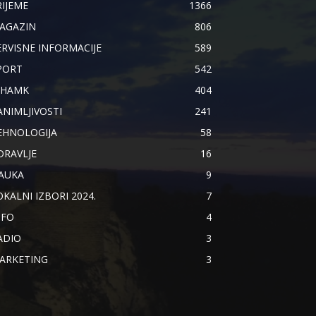
RIJEME
1366
AGAZIN
806
ERVISNE INFORMACIJE
589
PORT
542
IHAMK
404
ANIMLJIVOSTI
241
EHNOLOGIJA
58
DRAVLJE
16
AUKA
9
OKALNI IZBORI 2024.
7
NFO
4
ADIO
3
ARKETING
3