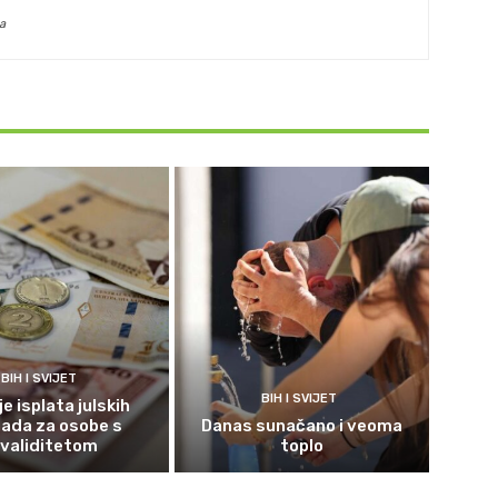
a
BIH I SVIJET
BIH I SVIJET
e isplata julskih
ada za osobe s
Danas sunačano i veoma
nvaliditetom
toplo