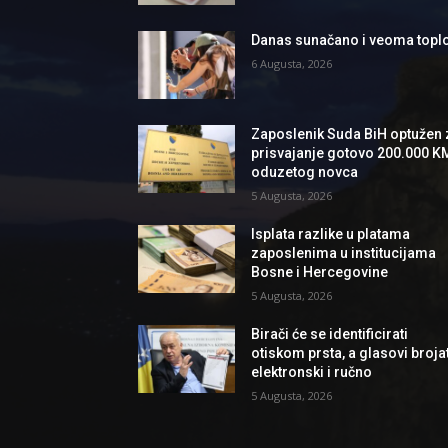
Danas sunačano i veoma topl
6 Augusta, 2026
Zaposlenik Suda BiH optužen 
prisvajanje gotovo 200.000 K
oduzetog novca
5 Augusta, 2026
Isplata razlike u platama
zaposlenima u institucijama
Bosne i Hercegovine
5 Augusta, 2026
Birači će se identificirati
otiskom prsta, a glasovi brojat
elektronski i ručno
5 Augusta, 2026