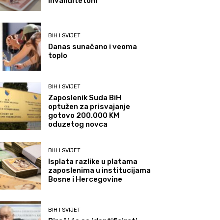
invaliditetom
BIH I SVIJET
Danas sunačano i veoma
toplo
BIH I SVIJET
Zaposlenik Suda BiH
optužen za prisvajanje
gotovo 200.000 KM
oduzetog novca
BIH I SVIJET
Isplata razlike u platama
zaposlenima u institucijama
Bosne i Hercegovine
BIH I SVIJET