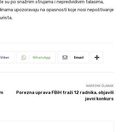
te su po snažnim strujama i nepredvidivim talasima,
dinama upozoravaju na opasnosti koje nosi nepoštivanje
urista.
Viber
WhatsApp
Email
NAREDNI ČLANAK
im
Porezna uprava FBiH traži 12 radnika, objavili
javni konkurs