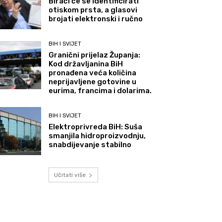
Birači će se identificirati
otiskom prsta, a glasovi
brojati elektronski i ručno
BIH I SVIJET
Granični prijelaz Županja:
Kod državljanina BiH
pronađena veća količina
neprijavljene gotovine u
eurima, francima i dolarima.
BIH I SVIJET
Elektroprivreda BiH: Suša
smanjila hidroproizvodnju,
snabdijevanje stabilno
Učitati više