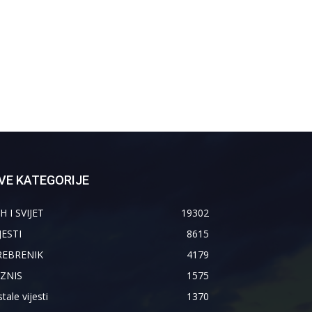
VE KATEGORIJE
H I SVIJET
19302
JESTI
8615
REBRENIK
4179
IZNIS
1575
tale vijesti
1370