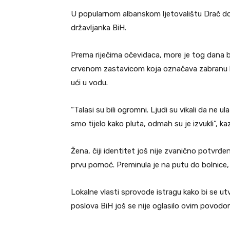
U popularnom albanskom ljetovalištu Drač dogo
državljanka BiH.
Prema riječima očevidaca, more je tog dana b
crvenom zastavicom koja označava zabranu ku
ući u vodu.
“Talasi su bili ogromni. Ljudi su vikali da ne ul
smo tijelo kako pluta, odmah su je izvukli“, 
Žena, čiji identitet još nije zvanično potvrđen,
prvu pomoć. Preminula je na putu do bolnice
Lokalne vlasti sprovode istragu kako bi se ut
poslova BiH još se nije oglasilo ovim povodo