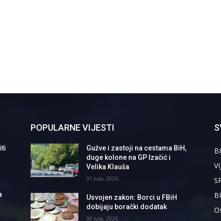
POPULARNE VIJESTI
S
ti
Gužve i zastoji na cestama BiH,
BI
duge kolone na GP Izačić i
VI
Velika Klauša
31 Jula, 2026
S
B
a
Usvojen zakon: Borci u FBiH
dobijaju borački dodatak
Os
30 Jula, 2026