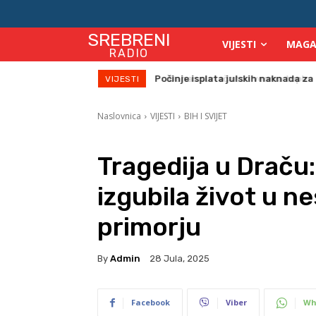
SREBRENI
VIJESTI
MAGA
RADIO
Danas sunačano i veoma toplo
VIJESTI
Naslovnica
VIJESTI
BIH I SVIJET
Tragedija u Draču
izgubila život u n
primorju
By
Admin
28 Jula, 2025
Facebook
Viber
Wh