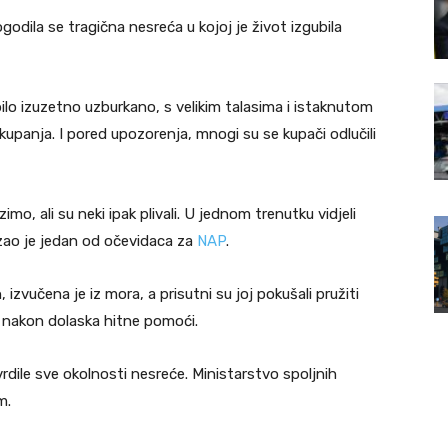
dila se tragična nesreća u kojoj je život izgubila
ilo izuzetno uzburkano, s velikim talasima i istaknutom
panja. I pored upozorenja, mnogi su se kupači odlučili
azimo, ali su neki ipak plivali. U jednom trenutku vidjeli
kazao je jedan od očevidaca za
NAP
.
 izvučena je iz mora, a prisutni su joj pokušali pružiti
, nakon dolaska hitne pomoći.
vrdile sve okolnosti nesreće. Ministarstvo spoljnih
m.