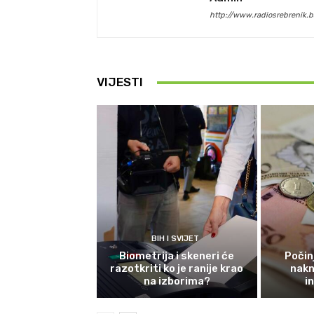
http://www.radiosrebrenik.b
VIJESTI
BIH I SVIJET
Biometrija i skeneri će
Počinj
razotkriti ko je ranije krao
nakn
na izborima?
i