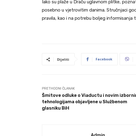
Iako su plaže u Draču uglavnom plitke, pozna
posebno u vjetrovitim danima. Stručnjaci go
pravila, kao i na potrebu boljeg informisanja t
Facebook
Dijeliti
PRETHODNI ČLANAK
Šmitove odluke o Viaductu i novim izborn
tehnologijama objavljene u Službenom
glasniku BiH
Admin