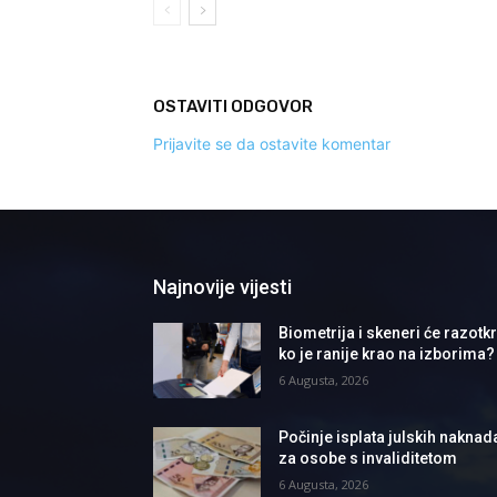
OSTAVITI ODGOVOR
Prijavite se da ostavite komentar
Najnovije vijesti
Biometrija i skeneri će razotkri
ko je ranije krao na izborima?
6 Augusta, 2026
Počinje isplata julskih naknad
za osobe s invaliditetom
6 Augusta, 2026