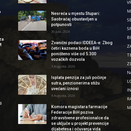
V
M
o
Nesreća u mjestu Stupari:
Saobraćaj obustavljen u
S
potpunosti
S
30 Jula, 2026
B
za
Zvanični podaci IDDEEA-e: Zbog
M
Z
četiri kaznena boda u BiH
poništeno više od 5.300
T
vozačkih dozvola
Z
3 Augusta, 2026
N
Isplata penzija za juli počinje
L
sutra, penzionerima stižu
uvećani iznosi
I
4 Augusta, 2026
R
i
Komora magistara farmacije
M
Federacije BiH poziva
zdravstvene profesionalce da
se uključe u projekt prevencije
dijabetesa i očuvanja vida