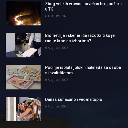
Zbog velikih vrućina povećan broj požara
u TK
6 Augusta, 2026
Biometrija i skeneri će razotkriti ko je
ranije krao na izborima?
6 Augusta, 2026
Počinje isplata julskih naknada za osobe
s invaliditetom
6 Augusta, 2026
Danas sunačano i veoma toplo
6 Augusta, 2026