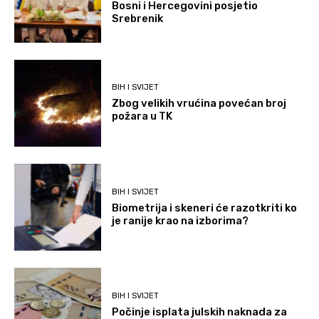
Bosni i Hercegovini posjetio
Srebrenik
BIH I SVIJET
Zbog velikih vrućina povećan broj
požara u TK
BIH I SVIJET
Biometrija i skeneri će razotkriti ko
je ranije krao na izborima?
BIH I SVIJET
Počinje isplata julskih naknada za