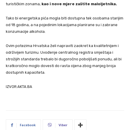
turističkim zonama,
kao i nove mjere zaštite maloljetnika.
Tako bi energetska pića mogla biti dostupna tek osobama starijim
od 18 godina, a na pojedinim lokacijama planirane su i zabrane
konzumacije alkohola.
Ovim potezima Hrvatska želi napraviti zaokret ka kvalitetnijem i
održivijem turizmu. Uvođenje centralnog registra smještaja i
strožijih standarda trebalo bi dugoročno poboljšati ponudu, ali bi
kratkoročno moglo dovesti do rasta cijena zbog manjeg broja
dostupnih kapaciteta.
IZVOR:AKTA.BA
Facebook
Viber