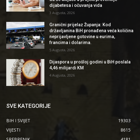
dijabetesa i očuvanja vida
3 Augusta, 2026
Granični prijelaz Županja: Kod
državljanina BiH pronađena veća količina
neprijavljene gotovine u eurima,
francima i dolarima.
5 Augusta, 2026
Dijaspora u prošloj godini u BiH poslala
4,46 milijardi KM
4 Augusta, 2026
SVE KATEGORIJE
BIH I SVIJET
19303
VIJESTI
8615
SREBRENIK
4181