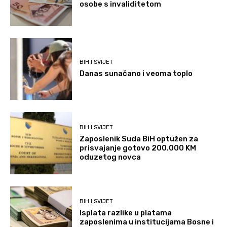
osobe s invaliditetom
BIH I SVIJET
Danas sunačano i veoma toplo
BIH I SVIJET
Zaposlenik Suda BiH optužen za
prisvajanje gotovo 200.000 KM
oduzetog novca
BIH I SVIJET
Isplata razlike u platama
zaposlenima u institucijama Bosne i