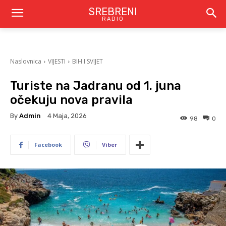
SREBRENI
RADIO
Naslovnica
VIJESTI
BIH I SVIJET
Turiste na Jadranu od 1. juna
očekuju nova pravila
By
Admin
4 Maja, 2026
98
0
Facebook
Viber