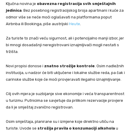
Ključna novina je
obavezna registracija svih smještajnih
jedinica
. Bez posebnog registracijskog broja apartmani i kuće za
odmor više se neće moći oglašavati na platformama poput
Airbnba ili Bookinga, piše austrijski
Heute
.
Za turiste to znači veću sigurnost, ali i potencijalno manji izbor, jer
bi mnogi dosadašnji neregistrovani iznajmljivači mogli nestati s
tržišta.
Novi propisi donose i
znatno strožije kontrole
. Osim nadležnih
institucija, u nadzor će biti uključene i lokalne službe reda, pa čak i
carinske službe koje će moći provjeravati ilegalno iznajmljivanje.
Cilj ovih mjera je suzbijanje sive ekonomije i veća transparentnost
u turizmu. Putnicima se savjetuje da prilikom rezervacije provjere
da li je smještaj zvanično registrovan.
Osim smještaja, planirane su i izmjene koje direktno utiču na
turiste. Uvode se
strožija pravila o konzumaciji alkohola
u