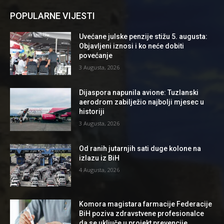
POPULARNE VIJESTI
Uvećane julske penzije stižu 5. augusta:
Objavljeni iznosi i ko neće dobiti
povećanje
3 Augusta, 2026
Dijaspora napunila avione: Tuzlanski
aerodrom zabilježio najbolji mjesec u
historiji
3 Augusta, 2026
Od ranih jutarnjih sati duge kolone na
izlazu iz BiH
4 Augusta, 2026
Komora magistara farmacije Federacije
BiH poziva zdravstvene profesionalce
da se uključe u projekt prevencije