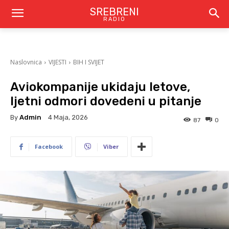
SREBRENI
RADIO
Naslovnica
VIJESTI
BIH I SVIJET
Aviokompanije ukidaju letove,
ljetni odmori dovedeni u pitanje
By
Admin
4 Maja, 2026
87
0
Facebook
Viber