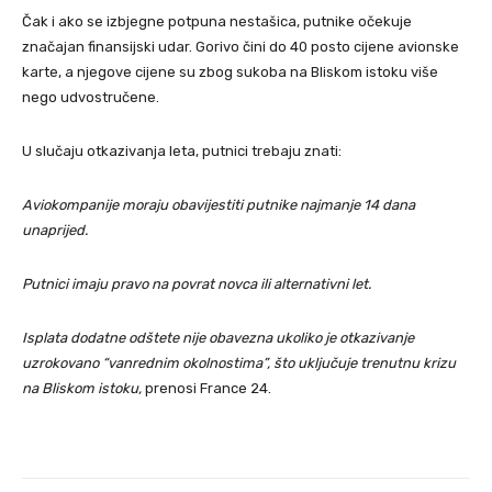
Čak i ako se izbjegne potpuna nestašica, putnike očekuje
značajan finansijski udar. Gorivo čini do 40 posto cijene avionske
karte, a njegove cijene su zbog sukoba na Bliskom istoku više
nego udvostručene.
U slučaju otkazivanja leta, putnici trebaju znati:
Aviokompanije moraju obavijestiti putnike najmanje 14 dana
unaprijed.
Putnici imaju pravo na povrat novca ili alternativni let.
Isplata dodatne odštete nije obavezna ukoliko je otkazivanje
uzrokovano “vanrednim okolnostima”, što uključuje trenutnu krizu
na Bliskom istoku,
prenosi France 24.