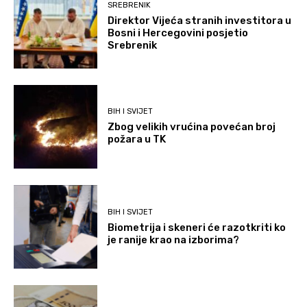
SREBRENIK
Direktor Vijeća stranih investitora u
Bosni i Hercegovini posjetio
Srebrenik
BIH I SVIJET
Zbog velikih vrućina povećan broj
požara u TK
BIH I SVIJET
Biometrija i skeneri će razotkriti ko
je ranije krao na izborima?