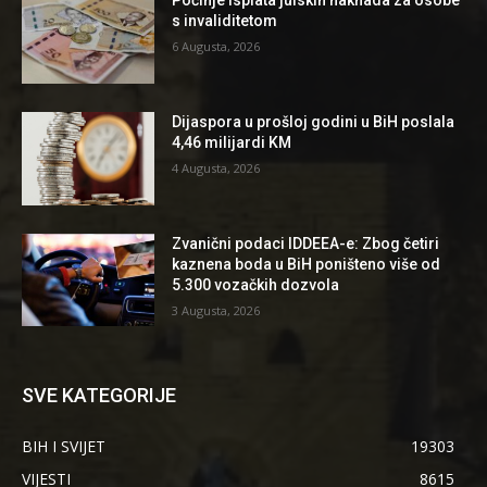
Počinje isplata julskih naknada za osobe
s invaliditetom
6 Augusta, 2026
Dijaspora u prošloj godini u BiH poslala
4,46 milijardi KM
4 Augusta, 2026
Zvanični podaci IDDEEA-e: Zbog četiri
kaznena boda u BiH poništeno više od
5.300 vozačkih dozvola
3 Augusta, 2026
SVE KATEGORIJE
BIH I SVIJET
19303
VIJESTI
8615