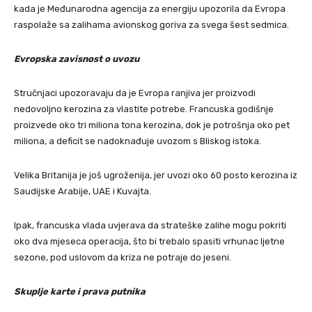
kada je Međunarodna agencija za energiju upozorila da Evropa
raspolaže sa zalihama avionskog goriva za svega šest sedmica.
Evropska zavisnost o uvozu
Stručnjaci upozoravaju da je Evropa ranjiva jer proizvodi
nedovoljno kerozina za vlastite potrebe. Francuska godišnje
proizvede oko tri miliona tona kerozina, dok je potrošnja oko pet
miliona, a deficit se nadoknađuje uvozom s Bliskog istoka.
Velika Britanija je još ugroženija, jer uvozi oko 60 posto kerozina iz
Saudijske Arabije, UAE i Kuvajta.
Ipak, francuska vlada uvjerava da strateške zalihe mogu pokriti
oko dva mjeseca operacija, što bi trebalo spasiti vrhunac ljetne
sezone, pod uslovom da kriza ne potraje do jeseni.
Skuplje karte i prava putnika