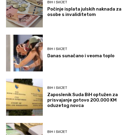
BIH I SVIJET
Počinje isplata julskih naknada za
osobe s invaliditetom
BIH I SVIJET
Danas sunačano i veoma toplo
BIH I SVIJET
Zaposlenik Suda BiH optužen za
prisvajanje gotovo 200.000 KM
oduzetog novca
BIH I SVIJET