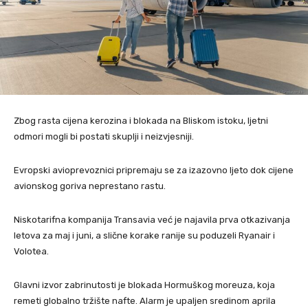
Zbog rasta cijena kerozina i blokada na Bliskom istoku, ljetni
odmori mogli bi postati skuplji i neizvjesniji.
Evropski avioprevoznici pripremaju se za izazovno ljeto dok cijene
avionskog goriva neprestano rastu.
Niskotarifna kompanija Transavia već je najavila prva otkazivanja
letova za maj i juni, a slične korake ranije su poduzeli Ryanair i
Volotea.
Glavni izvor zabrinutosti je blokada Hormuškog moreuza, koja
remeti globalno tržište nafte. Alarm je upaljen sredinom aprila