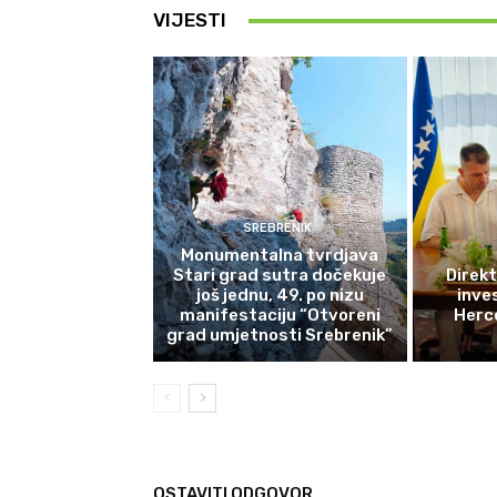
VIJESTI
SREBRENIK
Monumentalna tvrdjava
Stari grad sutra dočekuje
Direkt
još jednu, 49. po nizu
inves
manifestaciju “Otvoreni
Herce
grad umjetnosti Srebrenik”
OSTAVITI ODGOVOR