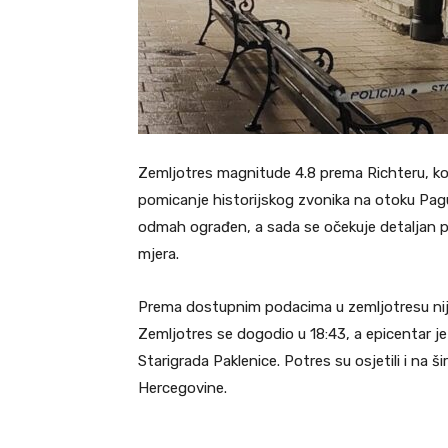
Zemljotres magnitude 4.8 prema Richteru, koji
pomicanje historijskog zvonika na otoku Pag
odmah ograđen, a sada se očekuje detaljan p
mjera.
Prema dostupnim podacima u zemljotresu nije b
Zemljotres se dogodio u 18:43, a epicentar j
Starigrada Paklenice. Potres su osjetili i na š
Hercegovine.