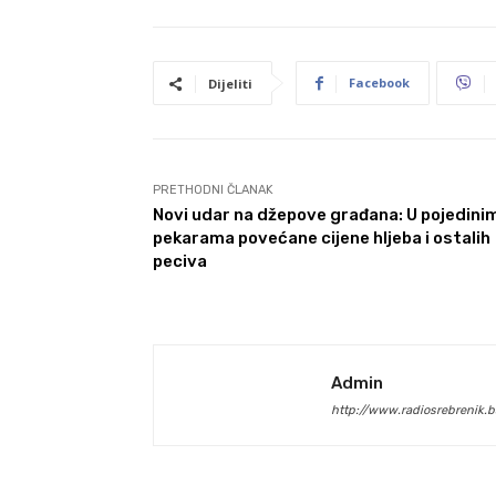
Facebook
Dijeliti
PRETHODNI ČLANAK
Novi udar na džepove građana: U pojedini
pekarama povećane cijene hljeba i ostalih
peciva
Admin
http://www.radiosrebrenik.b