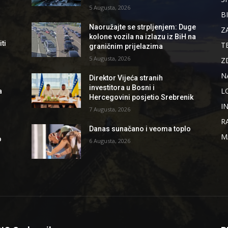
5 Augusta, 2026
B
Naoružajte se strpljenjem: Duge
Z
kolone vozila na izlazu iz BiH na
ti
T
graničnim prijelazima
5 Augusta, 2026
Z
N
Direktor Vijeća stranih
investitora u Bosni i
L
a
Hercegovini posjetio Srebrenik
I
7 Augusta, 2026
R
Danas sunačano i veoma toplo
M
o
6 Augusta, 2026