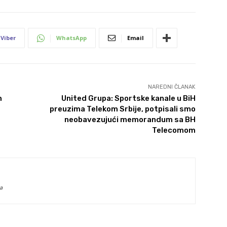
Viber
WhatsApp
Email
NAREDNI ČLANAK
m
United Grupa: Sportske kanale u BiH
preuzima Telekom Srbije, potpisali smo
neobavezujući memorandum sa BH
Telecomom
a