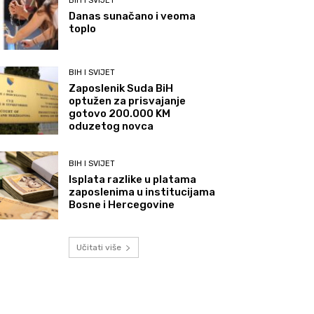
BIH I SVIJET
Danas sunačano i veoma
toplo
BIH I SVIJET
Zaposlenik Suda BiH
optužen za prisvajanje
gotovo 200.000 KM
oduzetog novca
BIH I SVIJET
Isplata razlike u platama
zaposlenima u institucijama
Bosne i Hercegovine
Učitati više