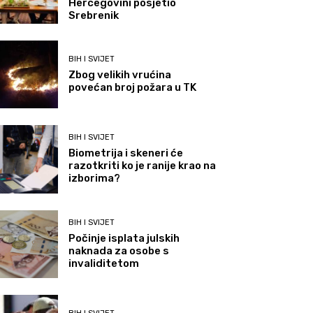
Hercegovini posjetio
Srebrenik
BIH I SVIJET
Zbog velikih vrućina
povećan broj požara u TK
BIH I SVIJET
Biometrija i skeneri će
razotkriti ko je ranije krao na
izborima?
BIH I SVIJET
Počinje isplata julskih
naknada za osobe s
invaliditetom