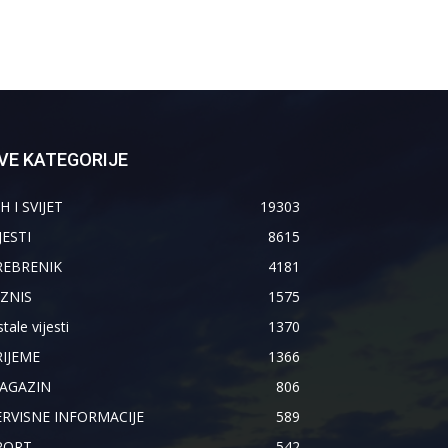
VE KATEGORIJE
H I SVIJET
19303
JESTI
8615
REBRENIK
4181
IZNIS
1575
tale vijesti
1370
RIJEME
1366
AGAZIN
806
ERVISNE INFORMACIJE
589
PORT
542