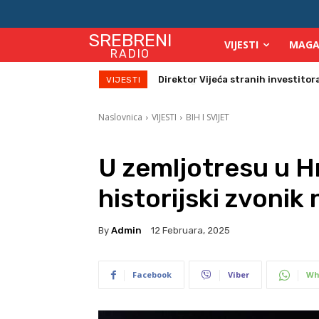
SREBRENI
VIJESTI
MAGA
RADIO
Zbog velikih vrućina povećan broj
VIJESTI
Naslovnica
VIJESTI
BIH I SVIJET
U zemljotresu u H
historijski zvonik
By
Admin
12 Februara, 2025
Facebook
Viber
Wh