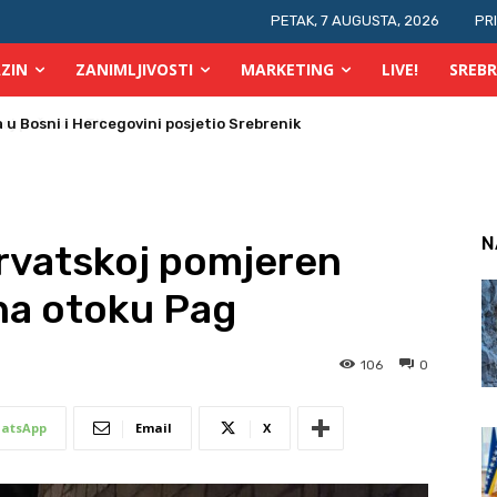
PETAK, 7 AUGUSTA, 2026
PR
ZIN
ZANIMLJIVOSTI
MARKETING
LIVE!
SREBR
 požara u TK
N
rvatskoj pomjeren
 na otoku Pag
106
0
atsApp
Email
X