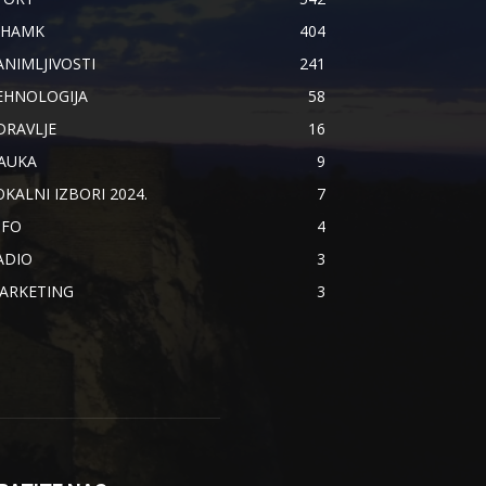
IHAMK
404
ANIMLJIVOSTI
241
EHNOLOGIJA
58
DRAVLJE
16
AUKA
9
OKALNI IZBORI 2024.
7
NFO
4
ADIO
3
ARKETING
3