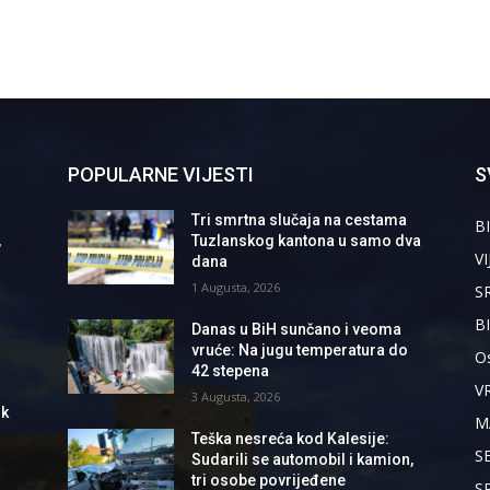
POPULARNE VIJESTI
S
Tri smrtna slučaja na cestama
BI
,
Tuzlanskog kantona u samo dva
VI
dana
1 Augusta, 2026
S
B
Danas u BiH sunčano i veoma
vruće: Na jugu temperatura do
Os
42 stepena
V
3 Augusta, 2026
ik
M
Teška nesreća kod Kalesije:
S
Sudarili se automobil i kamion,
tri osobe povrijeđene
S