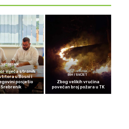
SREBRENIK
or Vijeća stranih
BIH I SVIJET
titora u Bosni i
govini posjetio
Zbog velikih vrućina
Srebrenik
povećan broj požara u TK