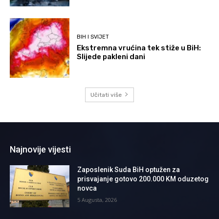
BIH I SVIJET
Ekstremna vrućina tek stiže u BiH:
Slijede pakleni dani
Učitati više
Najnovije vijesti
Zaposlenik Suda BiH optužen za
prisvajanje gotovo 200.000 KM oduzetog
novca
5 Augusta, 2026