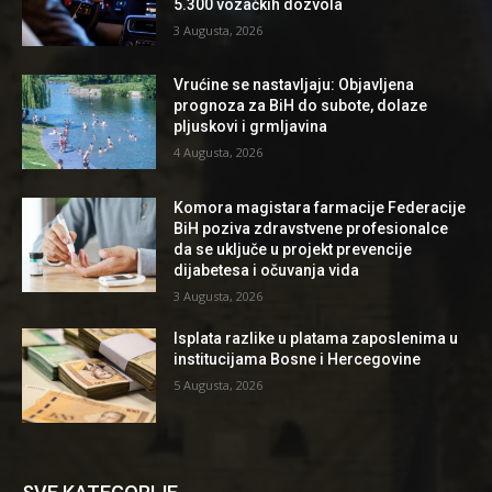
5.300 vozačkih dozvola
3 Augusta, 2026
Vrućine se nastavljaju: Objavljena
prognoza za BiH do subote, dolaze
pljuskovi i grmljavina
4 Augusta, 2026
Komora magistara farmacije Federacije
BiH poziva zdravstvene profesionalce
da se uključe u projekt prevencije
dijabetesa i očuvanja vida
3 Augusta, 2026
Isplata razlike u platama zaposlenima u
institucijama Bosne i Hercegovine
5 Augusta, 2026