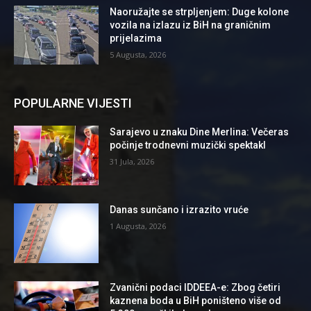
Naoružajte se strpljenjem: Duge kolone
vozila na izlazu iz BiH na graničnim
prijelazima
5 Augusta, 2026
POPULARNE VIJESTI
Sarajevo u znaku Dine Merlina: Večeras
počinje trodnevni muzički spektakl
31 Jula, 2026
Danas sunčano i izrazito vruće
1 Augusta, 2026
Zvanični podaci IDDEEA-e: Zbog četiri
kaznena boda u BiH poništeno više od