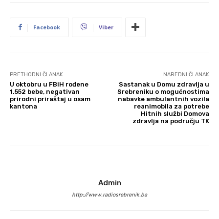
Facebook
Viber
PRETHODNI ČLANAK
NAREDNI ČLANAK
U oktobru u FBiH rođene
Sastanak u Domu zdravlja u
1.552 bebe, negativan
Srebreniku o mogućnostima
prirodni priraštaj u osam
nabavke ambulantnih vozila
kantona
reanimobila za potrebe
Hitnih službi Domova
zdravlja na području TK
Admin
http://www.radiosrebrenik.ba