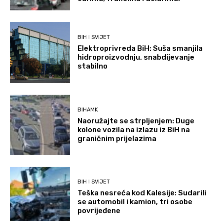
BIH I SVIJET
Elektroprivreda BiH: Suša smanjila
hidroproizvodnju, snabdijevanje
stabilno
BIHAMK
Naoružajte se strpljenjem: Duge
kolone vozila na izlazu iz BiH na
graničnim prijelazima
BIH I SVIJET
Teška nesreća kod Kalesije: Sudarili
se automobil i kamion, tri osobe
povrijeđene