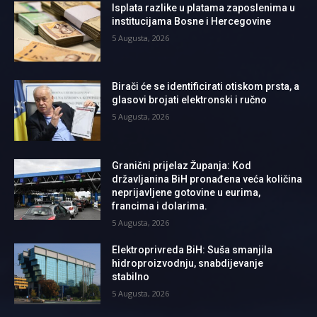
Isplata razlike u platama zaposlenima u
institucijama Bosne i Hercegovine
5 Augusta, 2026
Birači će se identificirati otiskom prsta, a
glasovi brojati elektronski i ručno
5 Augusta, 2026
Granični prijelaz Županja: Kod
državljanina BiH pronađena veća količina
neprijavljene gotovine u eurima,
francima i dolarima.
5 Augusta, 2026
Elektroprivreda BiH: Suša smanjila
hidroproizvodnju, snabdijevanje
stabilno
5 Augusta, 2026