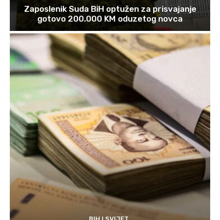
Zaposlenik Suda BiH optužen za prisvajanje
gotovo 200.000 KM oduzetog novca
BIH I SVIJET