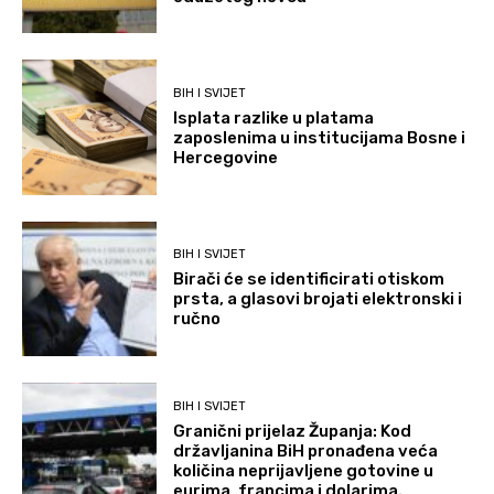
BIH I SVIJET
Isplata razlike u platama
zaposlenima u institucijama Bosne i
Hercegovine
BIH I SVIJET
Birači će se identificirati otiskom
prsta, a glasovi brojati elektronski i
ručno
BIH I SVIJET
Granični prijelaz Županja: Kod
državljanina BiH pronađena veća
količina neprijavljene gotovine u
eurima, francima i dolarima.