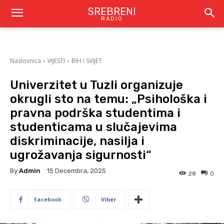
SREBRENI
RADIO
Naslovnica
VIJESTI
BIH I SVIJET
Univerzitet u Tuzli organizuje
okrugli sto na temu: „Psihološka i
pravna podrška studentima i
studenticama u slučajevima
diskriminacije, nasilja i
ugrožavanja sigurnosti“
By
Admin
15 Decembra, 2025
28
0
Facebook
Viber