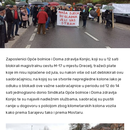
Zaposlenici Opće bolnice i Doma zdravlja Konjic, koji su u 12 sati
blokirali magistralnu cestu M-17 u mjestu Drecelj, tražeći plate
koje im nisu isplaćene od jula, su nakon više od sat deblokirali ovu
saobraćajnicu, na kojoj su se stvorile nepregledne kolone.Iako je
odluku o blokadi ove važne saobraćajnice u periodu od 12 do 14
sati jednoglasno donio Sindikata Opće bolnice i Doma zdravlja
Konjic te su najavili nadležnim službama, saobraćaj su pustili
ranije u dogovoru s policijom zbog kilometarskih kolona vozila
kako prema Sarajevu tako i prema Mostaru.