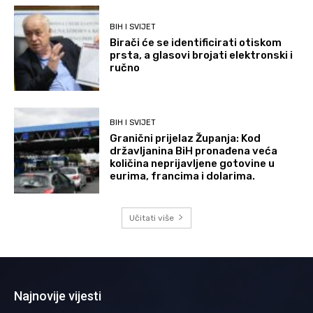
BIH I SVIJET
Birači će se identificirati otiskom
prsta, a glasovi brojati elektronski i
ručno
BIH I SVIJET
Granični prijelaz Županja: Kod
državljanina BiH pronađena veća
količina neprijavljene gotovine u
eurima, francima i dolarima.
Učitati više
Najnovije vijesti