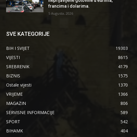
neprijavljene gotovine u eurima,
francima i dolarima.
5 Augusta, 2026
SVE KATEGORIJE
BIH I SVIJET
19303
VIJESTI
8615
SREBRENIK
4179
BIZNIS
1575
Ostale vijesti
1370
VRIJEME
1366
MAGAZIN
806
SERVISNE INFORMACIJE
589
SPORT
542
BIHAMK
404