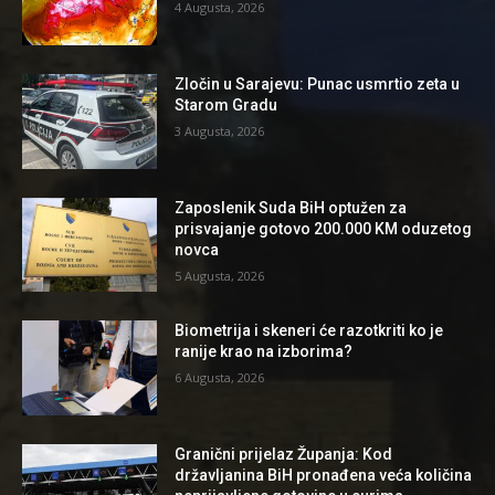
4 Augusta, 2026
Zločin u Sarajevu: Punac usmrtio zeta u
Starom Gradu
3 Augusta, 2026
Zaposlenik Suda BiH optužen za
prisvajanje gotovo 200.000 KM oduzetog
novca
5 Augusta, 2026
Biometrija i skeneri će razotkriti ko je
ranije krao na izborima?
6 Augusta, 2026
Granični prijelaz Županja: Kod
državljanina BiH pronađena veća količina