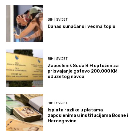
BIH I SVIJET
Danas sunačano i veoma toplo
BIH I SVIJET
Zaposlenik Suda BiH optužen za
prisvajanje gotovo 200.000 KM
oduzetog novca
BIH I SVIJET
Isplata razlike u platama
zaposlenima u institucijama Bosne i
Hercegovine