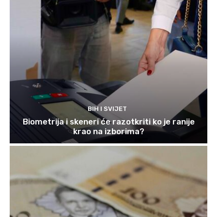
BIH I SVIJET
Biometrija i skeneri će razotkriti ko je ranije
krao na izborima?