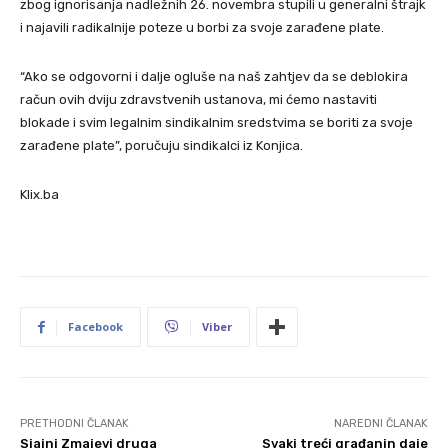
zbog ignorisanja nadležnih 26. novembra stupili u generalni štrajk
i najavili radikalnije poteze u borbi za svoje zarađene plate.
“Ako se odgovorni i dalje ogluše na naš zahtjev da se deblokira
račun ovih dviju zdravstvenih ustanova, mi ćemo nastaviti
blokade i svim legalnim sindikalnim sredstvima se boriti za svoje
zarađene plate”, poručuju sindikalci iz Konjica.
Klix.ba
Facebook
Viber
PRETHODNI ČLANAK
NAREDNI ČLANAK
Sjajni Zmajevi druga
Svaki treći građanin daje