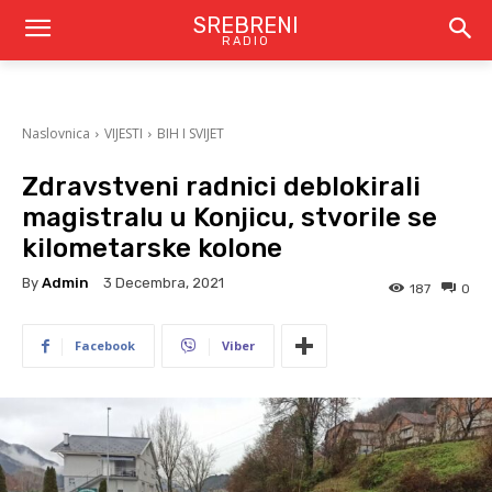
SREBRENI
RADIO
Naslovnica
VIJESTI
BIH I SVIJET
Zdravstveni radnici deblokirali
magistralu u Konjicu, stvorile se
kilometarske kolone
By
Admin
3 Decembra, 2021
187
0
Facebook
Viber