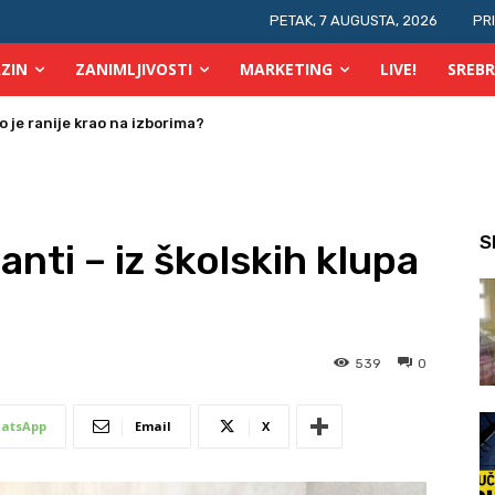
PETAK, 7 AUGUSTA, 2026
PR
ZIN
ZANIMLJIVOSTI
MARKETING
LIVE!
SREBR
 osobe s invaliditetom
S
nti – iz školskih klupa
539
0
atsApp
Email
X