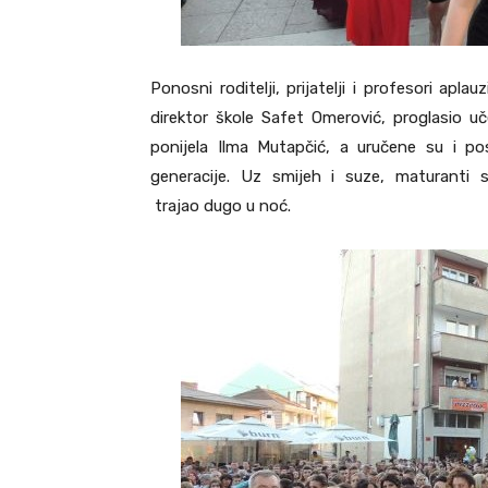
Ponosni roditelji, prijatelji i profesori apl
direktor škole Safet Omerović, proglasio uče
ponijela Ilma Mutapčić, a uručene su i p
generacije. Uz smijeh i suze, maturanti 
trajao dugo u noć.