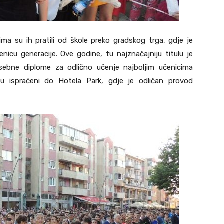
auzima su ih pratili od škole preko gradskog trga, gdje je
nicu generacije. Ove godine, tu najznačajniju titulu je
osebne diplome za odlično učenje najboljim učenicima
su ispraćeni do Hotela Park, gdje je odličan provod