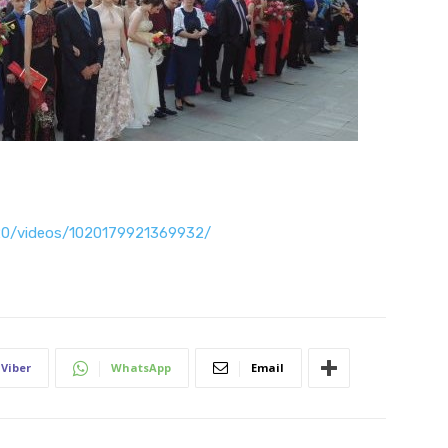
20/videos/1020179921369932/
Viber
WhatsApp
Email