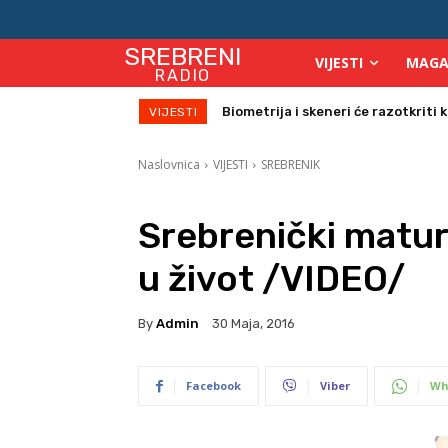
SREBRENI
VIJESTI
MAGA
RADIO
Počinje isplata julskih naknada za
VIJESTI
Naslovnica
VIJESTI
SREBRENIK
Srebrenički matura
u život /VIDEO/
By
Admin
30 Maja, 2016
Facebook
Viber
Wh