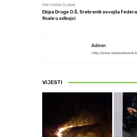
PRETHODNI ČLANAK
Ekipa Druge O.Š. Srebrenik osvojila Federa
finale u odbojci
Admin
http://www.radiosrebrenik.b
VIJESTI