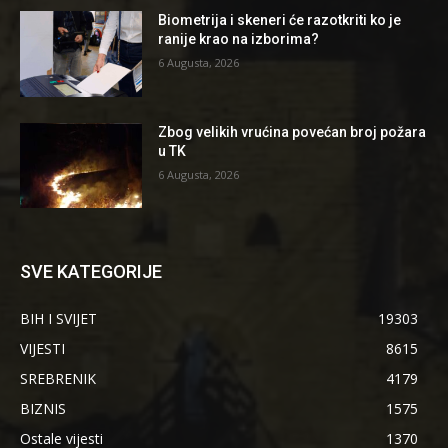
Biometrija i skeneri će razotkriti ko je
ranije krao na izborima?
6 Augusta, 2026
Zbog velikih vrućina povećan broj požara
u TK
6 Augusta, 2026
SVE KATEGORIJE
BIH I SVIJET
19303
VIJESTI
8615
SREBRENIK
4179
BIZNIS
1575
Ostale vijesti
1370