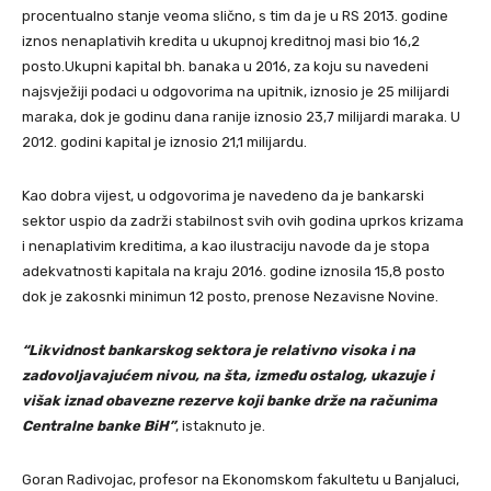
procentualno stanje veoma slično, s tim da je u RS 2013. godine
iznos nenaplativih kredita u ukupnoj kreditnoj masi bio 16,2
posto.Ukupni kapital bh. banaka u 2016, za koju su navedeni
najsvježiji podaci u odgovorima na upitnik, iznosio je 25 milijardi
maraka, dok je godinu dana ranije iznosio 23,7 milijardi maraka. U
2012. godini kapital je iznosio 21,1 milijardu.
Kao dobra vijest, u odgovorima je navedeno da je bankarski
sektor uspio da zadrži stabilnost svih ovih godina uprkos krizama
i nenaplativim kreditima, a kao ilustraciju navode da je stopa
adekvatnosti kapitala na kraju 2016. godine iznosila 15,8 posto
dok je zakosnki minimun 12 posto, prenose Nezavisne Novine.
“Likvidnost bankarskog sektora je relativno visoka i na
zadovoljavajućem nivou, na šta, između ostalog, ukazuje i
višak iznad obavezne rezerve koji banke drže na računima
Centralne banke BiH”
, istaknuto je.
Goran Radivojac, profesor na Ekonomskom fakultetu u Banjaluci,