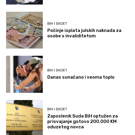
BIH I SVIJET
Počinje isplata julskih naknada za
osobe s invaliditetom
BIH I SVIJET
Danas sunačano i veoma toplo
BIH I SVIJET
Zaposlenik Suda BiH optužen za
prisvajanje gotovo 200.000 KM
oduzetog novca