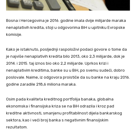
Bosna i Hercegovina je 2016. godine imala dvije milijarde maraka
nenaplativih kredita, stoji u odgovorima BiH u upitniku Evropske
komisije.
Kako je istaknuto, posljednji raspoloživi podaci govore o tome da
je najviše nenaplativih kredita bilo 2013, oko 2,3 milijarde, dok je
2014. i 2015. taj iznos bio oko 2,2 milijarde. Uprkos krizi i
nenaplativim kreditima, banke su u BiH, po svemu sudeći, dobro
poslovale. Naime, iz odgovora proističe da su banke na kraju 2016.
godine zaradile 218,6 miliona maraka.
Osim pada kvaliteta kreditnog portfolija banaka, globalna
ekonomska i finansijska kriza se na BiH odrazila i kroz pad
kreditne aktivnosti, smanjenu profitabilnost dijela bankarskog
sektora, kao i veći broj banka s negativnim finansijskim
rezultatom.