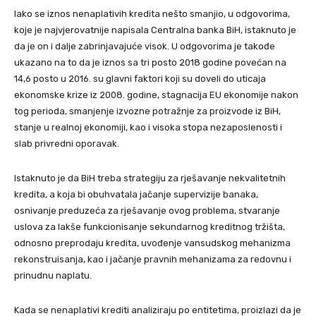
Iako se iznos nenaplativih kredita nešto smanjio, u odgovorima,
koje je najvjerovatnije napisala Centralna banka BiH, istaknuto je
da je on i dalje zabrinjavajuće visok. U odgovorima je takođe
ukazano na to da je iznos sa tri posto 2018 godine povećan na
14,6 posto u 2016. su glavni faktori koji su doveli do uticaja
ekonomske krize iz 2008. godine, stagnacija EU ekonomije nakon
tog perioda, smanjenje izvozne potražnje za proizvode iz BiH,
stanje u realnoj ekonomiji, kao i visoka stopa nezaposlenosti i
slab privredni oporavak.
Istaknuto je da BiH treba strategiju za rješavanje nekvalitetnih
kredita, a koja bi obuhvatala jačanje supervizije banaka,
osnivanje preduzeća za rješavanje ovog problema, stvaranje
uslova za lakše funkcionisanje sekundarnog kreditnog tržišta,
odnosno preprodaju kredita, uvođenje vansudskog mehanizma
rekonstruisanja, kao i jačanje pravnih mehanizama za redovnu i
prinudnu naplatu.
Kada se nenaplativi krediti analiziraju po entitetima, proizlazi da je