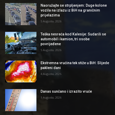
Naoružajte se strpljenjem: Duge kolone
vozila na izlazu iz BiH na graničnim
prijelazima
5 Augusta, 2026
Teška nesreća kod Kalesije: Sudarili se
automobil i kamion, tri osobe
povrijeđene
5 Augusta, 2026
Ekstremna vrućina tek stiže u BiH: Slijede
pakleni dani
4 Augusta, 2026
Danas sunčano i izrazito vruće
1 Augusta, 2026