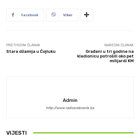
Facebook
Viber
PRETHODNI ČLANAK
NAREDNI ČLANAK
Stara džamija u Ćojluku
Građani u tri godine na
kladionicu potrošili oko pet
milijardi KM
Admin
http://www.radiosrebrenik.ba
VIJESTI