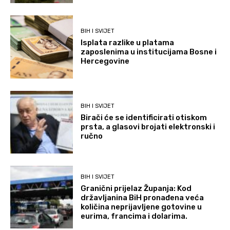
BIH I SVIJET
Isplata razlike u platama
zaposlenima u institucijama Bosne i
Hercegovine
BIH I SVIJET
Birači će se identificirati otiskom
prsta, a glasovi brojati elektronski i
ručno
BIH I SVIJET
Granični prijelaz Županja: Kod
državljanina BiH pronađena veća
količina neprijavljene gotovine u
eurima, francima i dolarima.