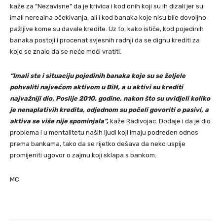
kaže za “Nezavisne” da je krivica i kod onih koji su ih dizali jer su
imali nerealna očekivanja, ali i kod banaka koje nisu bile dovoljno
pažljive kome su davale kredite. Uz to, kako ističe, kod pojedinih
banaka postoji i procenat svjesnih radnji da se dignu krediti za
koje se znalo da se neće moći vratiti.
“Imali ste i situaciju pojedinih banaka koje su se željele
pohvaliti najvećom aktivom u BiH, a u aktivi su krediti
najvažniji dio. Poslije 2010. godine, nakon što su uvidjeli koliko
je nenaplativih kredita, odjednom su počeli govoriti o pasivi, a
aktiva se više nije spominjala”,
kaže Radivojac. Dodaje i da je dio
problema i u mentalitetu naših ljudi koji imaju podređen odnos
prema bankama, tako da se rijetko dešava da neko uspije
promijeniti ugovor o zajmu koji sklapa s bankom.
MC