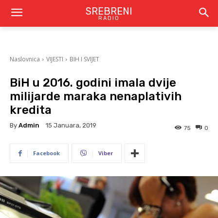
SREBRENI
RADIO
Naslovnica
VIJESTI
BIH I SVIJET
BiH u 2016. godini imala dvije
milijarde maraka nenaplativih
kredita
By
Admin
15 Januara, 2019
75
0
Facebook
Viber