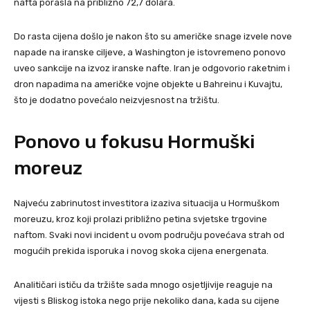
nafta porasla na približno 72,7 dolara.
Do rasta cijena došlo je nakon što su američke snage izvele nove
napade na iranske ciljeve, a Washington je istovremeno ponovo
uveo sankcije na izvoz iranske nafte. Iran je odgovorio raketnim i
dron napadima na američke vojne objekte u Bahreinu i Kuvajtu,
što je dodatno povećalo neizvjesnost na tržištu.
Ponovo u fokusu Hormuški
moreuz
Najveću zabrinutost investitora izaziva situacija u Hormuškom
moreuzu, kroz koji prolazi približno petina svjetske trgovine
naftom. Svaki novi incident u ovom području povećava strah od
mogućih prekida isporuka i novog skoka cijena energenata.
Analitičari ističu da tržište sada mnogo osjetljivije reaguje na
vijesti s Bliskog istoka nego prije nekoliko dana, kada su cijene