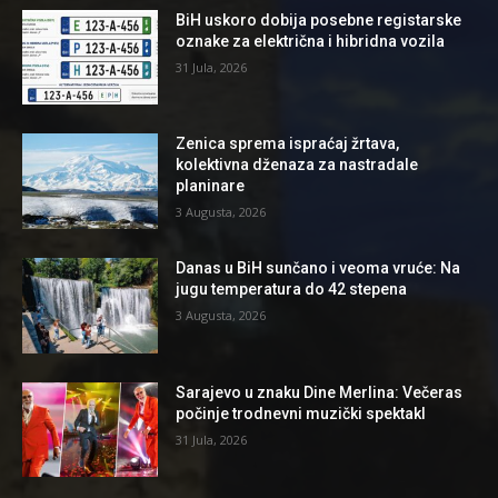
BiH uskoro dobija posebne registarske
oznake za električna i hibridna vozila
31 Jula, 2026
Zenica sprema ispraćaj žrtava,
kolektivna dženaza za nastradale
planinare
3 Augusta, 2026
Danas u BiH sunčano i veoma vruće: Na
jugu temperatura do 42 stepena
3 Augusta, 2026
Sarajevo u znaku Dine Merlina: Večeras
počinje trodnevni muzički spektakl
31 Jula, 2026