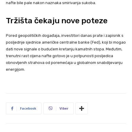
nafte bile pale nakon naznaka smirivanja sukoba.
Tržišta čekaju nove poteze
Pored geopolitičkih događaja, investitori danas prate i zapisnik s
posljednje sjednice američke centralne banke (Fed), koji bi mogao
dati nove signale o budućem kretanju kamatnih stopa. Međutim,
trenutni rast cijena nafte gotovo je u potpunosti posljedica
obnovljenih strahova od poremećaja u globalnom snabdijevanju
energijom.
Facebook
Viber