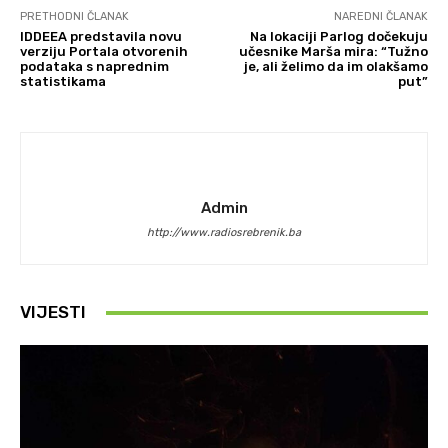
PRETHODNI ČLANAK
NAREDNI ČLANAK
IDDEEA predstavila novu
Na lokaciji Parlog dočekuju
verziju Portala otvorenih
učesnike Marša mira: “Tužno
podataka s naprednim
je, ali želimo da im olakšamo
statistikama
put”
Admin
http://www.radiosrebrenik.ba
VIJESTI