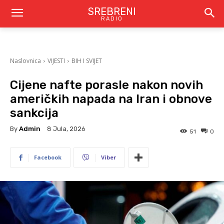
SREBRENI
RADIO
Naslovnica
VIJESTI
BIH I SVIJET
Cijene nafte porasle nakon novih
američkih napada na Iran i obnove
sankcija
By
Admin
8 Jula, 2026
51
0
Facebook
Viber