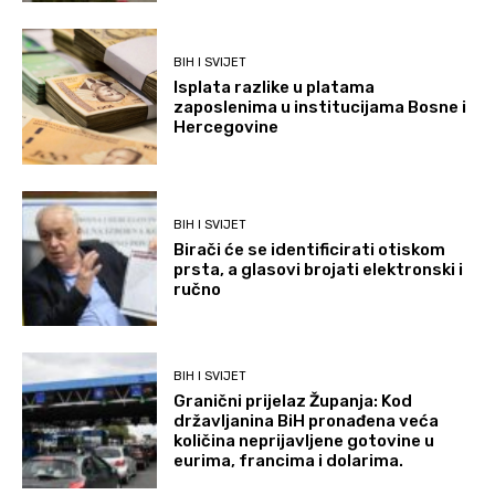
BIH I SVIJET
Isplata razlike u platama
zaposlenima u institucijama Bosne i
Hercegovine
BIH I SVIJET
Birači će se identificirati otiskom
prsta, a glasovi brojati elektronski i
ručno
BIH I SVIJET
Granični prijelaz Županja: Kod
državljanina BiH pronađena veća
količina neprijavljene gotovine u
eurima, francima i dolarima.