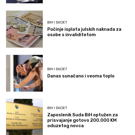
BIH I SVIJET
Počinje isplata julskih naknada za
osobe s invaliditetom
BIH I SVIJET
Danas sunačano i veoma toplo
BIH I SVIJET
Zaposlenik Suda BiH optužen za
prisvajanje gotovo 200.000 KM
oduzetog novca