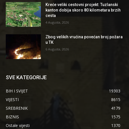
Kreće veliki cestovni projekt: Tuzlanski
kanton dobija skoro 80 kilometara brzih
cesta
4 Augusta, 2026
Zbog velikih vrućina povećan broj požara
u TK
6 Augusta, 2026
SVE KATEGORIJE
BIH I SVIJET
19303
VIJESTI
8615
SREBRENIK
4179
BIZNIS
1575
Ostale vijesti
1370