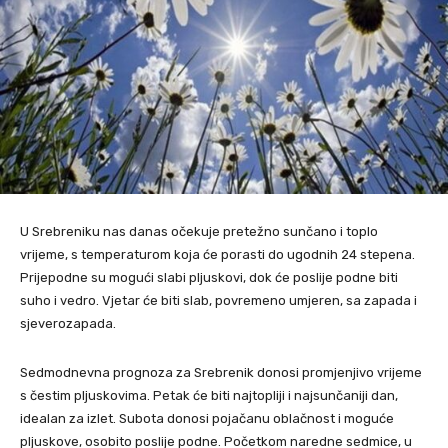
U Srebreniku nas danas očekuje pretežno sunčano i toplo
vrijeme, s temperaturom koja će porasti do ugodnih 24 stepena.
Prijepodne su mogući slabi pljuskovi, dok će poslije podne biti
suho i vedro. Vjetar će biti slab, povremeno umjeren, sa zapada i
sjeverozapada.
Sedmodnevna prognoza za Srebrenik donosi promjenjivo vrijeme
s čestim pljuskovima. Petak će biti najtopliji i najsunčaniji dan,
idealan za izlet. Subota donosi pojačanu oblačnost i moguće
pljuskove, osobito poslije podne. Početkom naredne sedmice, u