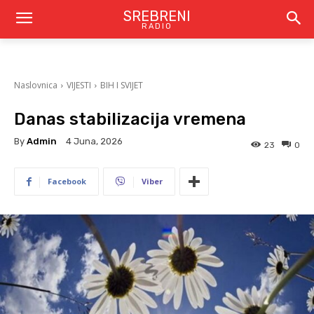
SREBRENI
RADIO
Naslovnica
VIJESTI
BIH I SVIJET
Danas stabilizacija vremena
By
Admin
4 Juna, 2026
23
0
Facebook
Viber