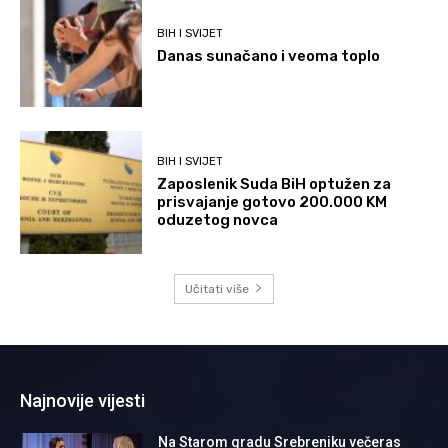
BIH I SVIJET
Danas sunačano i veoma toplo
BIH I SVIJET
Zaposlenik Suda BiH optužen za
prisvajanje gotovo 200.000 KM
oduzetog novca
Učitati više
Najnovije vijesti
Na Starom gradu Srebreniku večeras