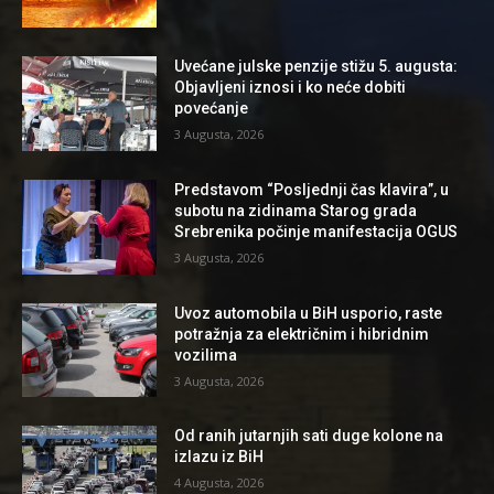
Uvećane julske penzije stižu 5. augusta:
Objavljeni iznosi i ko neće dobiti
povećanje
3 Augusta, 2026
Predstavom “Posljednji čas klavira”, u
subotu na zidinama Starog grada
Srebrenika počinje manifestacija OGUS
3 Augusta, 2026
Uvoz automobila u BiH usporio, raste
potražnja za električnim i hibridnim
vozilima
3 Augusta, 2026
Od ranih jutarnjih sati duge kolone na
izlazu iz BiH
4 Augusta, 2026