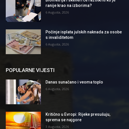
ranije krao na izborima?
6 Augusta, 2026
Počinje isplata julskih naknada za osobe
s invaliditetom
6 Augusta, 2026
POPULARNE VIJESTI
Danas sunačano i veoma toplo
6 Augusta, 2026
Kritično u Evropi: Rijeke presušuju,
sprema se najgore
3 Augusta, 2026