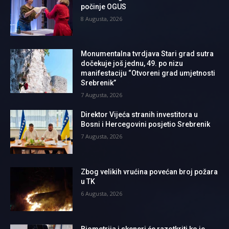
počinje OGUS
8 Augusta, 2026
Monumentalna tvrdjava Stari grad sutra
dočekuje još jednu, 49. po nizu
manifestaciju “Otvoreni grad umjetnosti
Srebrenik”
7 Augusta, 2026
Direktor Vijeća stranih investitora u
Bosni i Hercegovini posjetio Srebrenik
7 Augusta, 2026
Zbog velikih vrućina povećan broj požara
u TK
6 Augusta, 2026
Biometrija i skeneri će razotkriti ko je