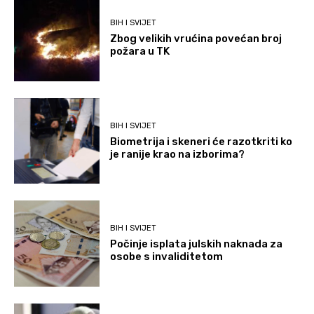
BIH I SVIJET
Zbog velikih vrućina povećan broj
požara u TK
BIH I SVIJET
Biometrija i skeneri će razotkriti ko
je ranije krao na izborima?
BIH I SVIJET
Počinje isplata julskih naknada za
osobe s invaliditetom