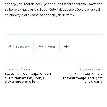
ponedjeljak i utorak, očekuje nas suho i stabilno vrijeme, savršeno
za boravak napolju. U srijedu i četvrtak opet se očekuju pljuskovi,
pa planirajte aktivnosti za ponedjeljak ili utorak.
Facebook
Viber
PRETHODNI ČLANAK
NAREDNI ČLANAK
Servisne informacije: Danas i
Danas oblačno uz
sutra planska isključenja
razvedravanje u drugom
električne energije
dijelu dana