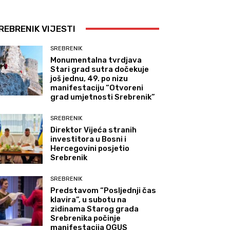
REBRENIK VIJESTI
SREBRENIK
Monumentalna tvrdjava
Stari grad sutra dočekuje
još jednu, 49. po nizu
manifestaciju “Otvoreni
grad umjetnosti Srebrenik”
SREBRENIK
Direktor Vijeća stranih
investitora u Bosni i
Hercegovini posjetio
Srebrenik
SREBRENIK
Predstavom “Posljednji čas
klavira”, u subotu na
zidinama Starog grada
Srebrenika počinje
manifestacija OGUS