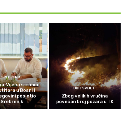
SREBRENIK
or Vijeća stranih
BIH I SVIJET
titora u Bosni i
govini posjetio
Zbog velikih vrućina
Srebrenik
povećan broj požara u TK