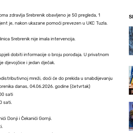
a zdravlja Srebrenik obavljeno je 50 pregleda, 1
S
cijent je, nakon ukazane pomoći prevezen u UKC Tuzla.
ca Srebrenik nije imala intervencija.
jeli dobiti informacije o broju porođaja. U privatnom
e djevojčice i jedan dječak.
istributivnoj mreži, doći će do prekida u snabdijevanju
brenika danas, 04.06.2026. godine (četvrtak)
00 sati
 sati.
ići Donji i Čekanići Gornji.
i.