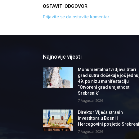
OSTAVITI ODGOVOR
Prijavite se da ostavite komentar
Najnovije vijesti
Monumentalna tvrdjava Stari
grad sutra dočekuje još jednu
49. po nizu manifestaciju
“Otvoreni grad umjetnosti
Srebrenik”
7 Augusta, 2026
Direktor Vijeća stranih
investitora u Bosni i
Hercegovini posjetio Srebren
7 Augusta, 2026