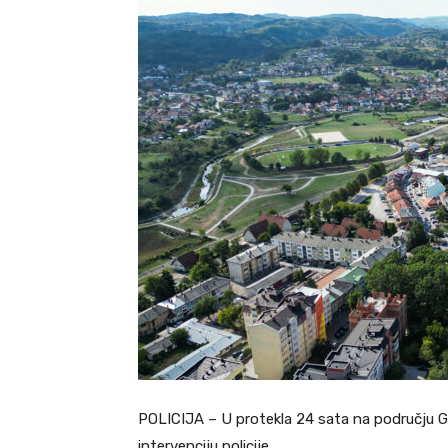
POLICIJA – U protekla 24 sata na području Gra
intervenciju policije.