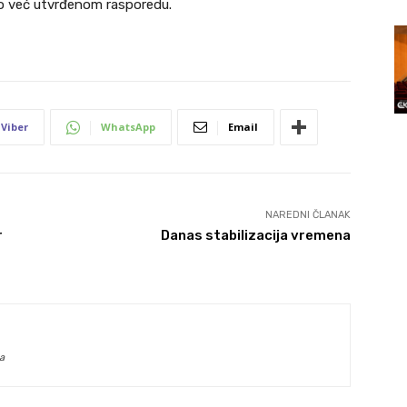
već utvrđenom rasporedu.
Viber
WhatsApp
Email
NAREDNI ČLANAK
r
Danas stabilizacija vremena
a