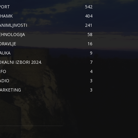
PORT
542
IHAMK
404
ANIMLJIVOSTI
241
EHNOLOGIJA
58
DRAVLJE
16
AUKA
9
OKALNI IZBORI 2024.
7
NFO
4
ADIO
3
ARKETING
3