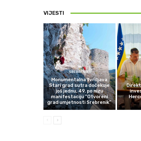
VIJESTI
SREBRENIK
Monumentalna tvrdjava
Stari grad sutra dočekuje
Direkt
još jednu, 49. po nizu
inves
manifestaciju “Otvoreni
Herce
grad umjetnosti Srebrenik”