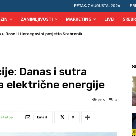
PETAK, 7 AUGUSTA, 2026
PR
ZIN
ZANIMLJIVOSTI
MARKETING
LIVE!
SREBR
 požara u TK
S
je: Danas i sutra
a električne energije
286
0
atsApp
Email
X