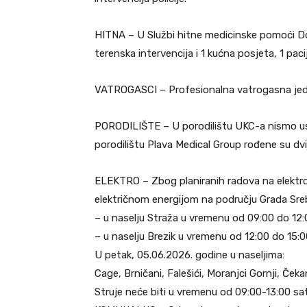
HITNA – U Službi hitne medicinske pomoći Dom
terenska intervencija i 1 kućna posjeta, 1 pa
VATROGASCI – Profesionalna vatrogasna jedini
PORODILIŠTE – U porodilištu UKC-a nismo usp
porodilištu Plava Medical Group rođene su dvij
ELEKTRO – Zbog planiranih radova na elektrod
električnom energijom na području Grada Sre
– u naselju Straža u vremenu od 09:00 do 12:
– u naselju Brezik u vremenu od 12:00 do 15:00
U petak, 05.06.2026. godine u naseljima:
Cage, Brničani, Falešići, Moranjci Gornji, Čekan
Struje neće biti u vremenu od 09:00-13:00 sat