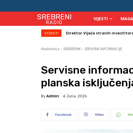
SREBRENI
VIJESTI
MAGA
RADIO
Zbog velikih vrućina povećan broj
VIJESTI
Naslovnica
SREBRENIK
SERVISNE INFORMACIJE
Servisne informaci
planska isključenj
By
Admin
4 Juna, 2026
Facebook
Viber
Wh