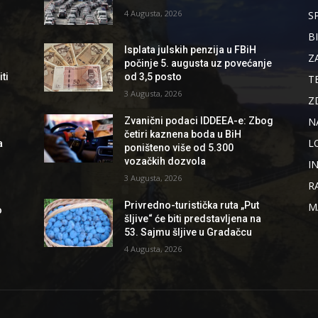
4 Augusta, 2026
S
B
Isplata julskih penzija u FBiH
Z
počinje 5. augusta uz povećanje
ti
od 3,5 posto
T
3 Augusta, 2026
Z
N
Zvanični podaci IDDEEA-e: Zbog
četiri kaznena boda u BiH
L
a
poništeno više od 5.300
vozačkih dozvola
I
3 Augusta, 2026
R
Privredno-turistička ruta „Put
M
o
šljive“ će biti predstavljena na
53. Sajmu šljive u Gradačcu
4 Augusta, 2026