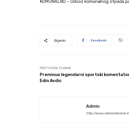
KOMUNALNO – Odvoz komunalnog otpada po 
Facebook
Dijeliti
PRETHODNI ČLANAK
Preminuo legendarni sportski komentato
Edin Avdic
Admin
http://www.radiosrebrenik.b