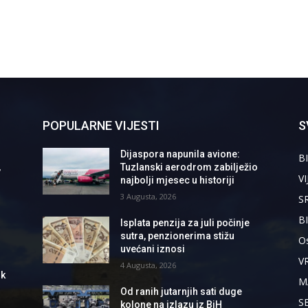
POPULARNE VIJESTI
S
Dijaspora napunila avione:
BI
,
Tuzlanski aerodrom zabilježio
VI
najbolji mjesec u historiji
3 Augusta, 2026
S
B
Isplata penzija za juli počinje
sutra, penzionerima stižu
Os
uvećani iznosi
V
4 Augusta, 2026
ik
M
Od ranih jutarnjih sati duge
S
kolone na izlazu iz BiH