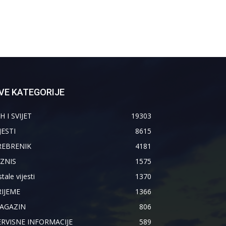
VE KATEGORIJE
H I SVIJET
19303
JESTI
8615
REBRENIK
4181
IZNIS
1575
tale vijesti
1370
RIJEME
1366
AGAZIN
806
ERVISNE INFORMACIJE
589