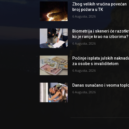
Zbog velikih vrućina povećan
broj požara u TK
6 Augusta, 2026
Biometrija i skeneri će razotkri
ko je ranije krao na izborima?
6 Augusta, 2026
Počinje isplata julskih naknad
za osobe s invaliditetom
6 Augusta, 2026
Danas sunačano i veoma topl
6 Augusta, 2026