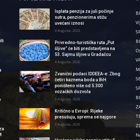
Isplata penzija za juli počinje
BI
sutra, penzionerima stižu
VI
uvećani iznosi
4 Augusta, 2026
S
B
ti
Privredno-turistička ruta „Put
šljive“ će biti predstavljena na
Os
53. Sajmu šljive u Gradačcu
V
4 Augusta, 2026
M
a
Zvanični podaci IDDEEA-e: Zbog
S
četiri kaznena boda u BiH
poništeno više od 5.300
S
vozačkih dozvola
B
3 Augusta, 2026
o
Z
Kritično u Evropi: Rijeke
T
presušuju, sprema se najgore
3 Augusta, 2026
Z
za
N
M