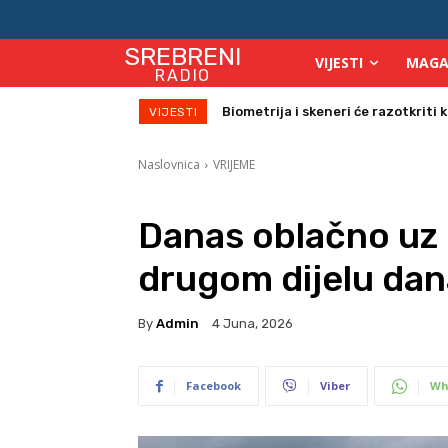
SREBRENI
VIJESTI
MAGA
RADIO
Biometrija i skeneri će razotkriti ko 
Počinje isplata julskih naknada z
VIJESTI
Naslovnica
VRIJEME
Danas oblačno uz 
drugom dijelu dan
By
Admin
4 Juna, 2026
Facebook
Viber
Wh