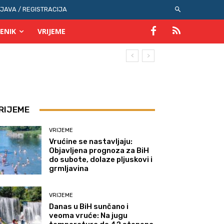
IJAVA / REGISTRACIJA
ENIK
VRIJEME
RIJEME
VRIJEME
Vrućine se nastavljaju:
Objavljena prognoza za BiH
do subote, dolaze pljuskovi i
grmljavina
VRIJEME
Danas u BiH sunčano i
veoma vruće: Na jugu