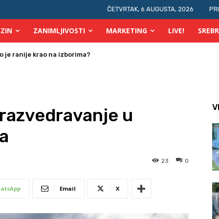
ČETVRTAK, 6 AUGUSTA, 2026
PR
ZIN
ZANIMLJIVOSTI
MARKETING
LIVE!
SREBR
je ranije krao na izborima?
a osobe s invaliditetom
V
razvedravanje u
a
23
0
atsApp
Email
X