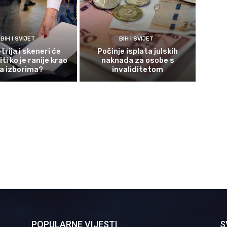
BIH I SVIJET
BIH I SVIJET
rija i skeneri će
Počinje isplata julskih
ti ko je ranije krao
naknada za osobe s
a izborima?
invaliditetom
POPULARNE VIJESTI
S