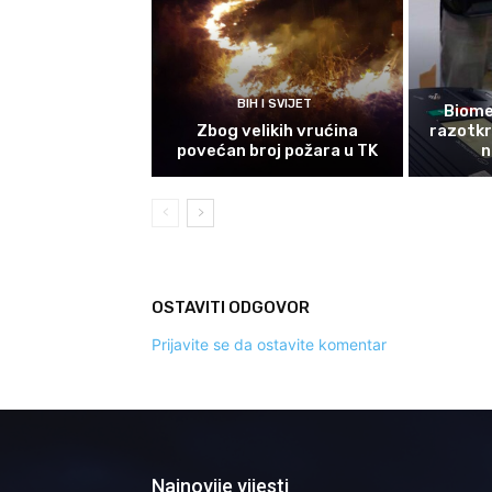
BIH I SVIJET
Biomet
Zbog velikih vrućina
razotkri
povećan broj požara u TK
n
OSTAVITI ODGOVOR
Prijavite se da ostavite komentar
Najnovije vijesti