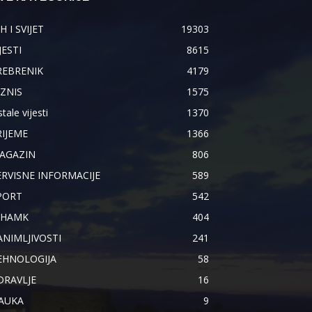
H I SVIJET
19303
JESTI
8615
REBRENIK
4179
IZNIS
1575
tale vijesti
1370
RIJEME
1366
AGAZIN
806
ERVISNE INFORMACIJE
589
PORT
542
IHAMK
404
ANIMLJIVOSTI
241
EHNOLOGIJA
58
DRAVLJE
16
AUKA
9