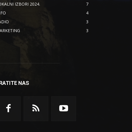
OKALNI IZBORI 2024.
7
NFO
4
ADIO
3
ARKETING
3
RATITE NAS