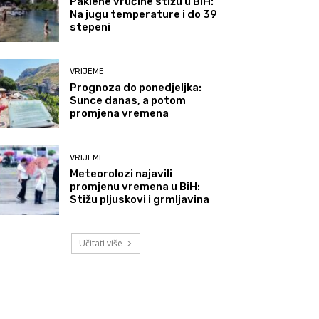
Paklene vrućine stižu u BiH:
Na jugu temperature i do 39
stepeni
VRIJEME
Prognoza do ponedjeljka:
Sunce danas, a potom
promjena vremena
VRIJEME
Meteorolozi najavili
promjenu vremena u BiH:
Stižu pljuskovi i grmljavina
Učitati više