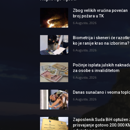
Zbog velikih vrućina povećan
broj požara u TK
6 Augusta, 2026
Biometrija i skeneri će razotkri
ko je ranije krao na izborima?
6 Augusta, 2026
Počinje isplata julskih naknad
za osobe s invaliditetom
6 Augusta, 2026
Danas sunačano i veoma topl
6 Augusta, 2026
Zaposlenik Suda BiH optužen 
prisvajanje gotovo 200.000 K