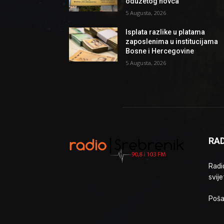
oduzetog novca
5 Augusta, 2026
Isplata razlike u platama
zaposlenima u institucijama
Bosne i Hercegovine
5 Augusta, 2026
RAD
Radio
svije
Poša