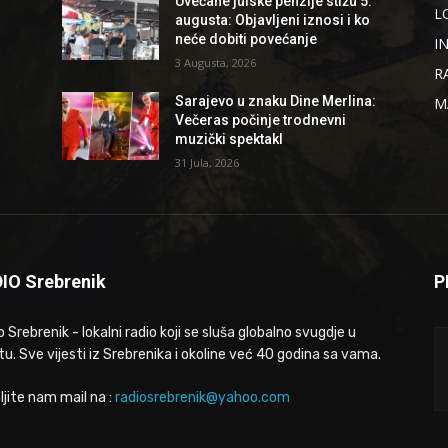
Uvećane julske penzije stižu 5.
L
augusta: Objavljeni iznosi i ko
neće dobiti povećanje
I
3 Augusta, 2026
R
Sarajevo u znaku Dine Merlina:
M
Večeras počinje trodnevni
muzički spektakl
31 Jula, 2026
IO Srebrenik
P
 Srebrenik - lokalni radio koji se sluša globalno svugdje u
tu. Sve vijesti iz Srebrenika i okoline već 40 godina sa vama.
ljite nam mail na :
radiosrebrenik@yahoo.com