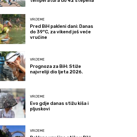
temperatura do 42 stepena
VRIJEME
Pred BiH pakleni dani: Danas
do 39°C, za vikend još veće
vrućine
VRIJEME
Prognoza za BiH: Stiže
najvreliji dio ljeta 2026.
VRIJEME
Evo gdje danas stižu kiša i
pljuskovi
VRIJEME