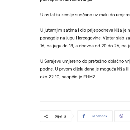
U ostatku zemlje sunčano uz malu do umjere
U jutarnjim satima i dio prijepodneva kiša je
ponegdje na jugu Hercegovine. Vjetar slab za
16, na jugu do 18, a dnevna od 20 do 26, na j
U Sarajevu umjereno do pretežno oblačno vri
podne. U prvom dijelu dana je moguća kiša ili 
oko 22 °C, saopćio je FHMZ.
Facebook
Dijeliti