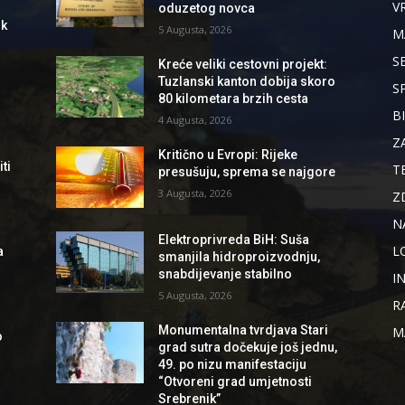
V
oduzetog novca
ik
5 Augusta, 2026
M
S
Kreće veliki cestovni projekt:
Tuzlanski kanton dobija skoro
S
80 kilometara brzih cesta
B
4 Augusta, 2026
Z
Kritično u Evropi: Rijeke
ti
T
presušuju, sprema se najgore
3 Augusta, 2026
Z
N
Elektroprivreda BiH: Suša
L
a
smanjila hidroproizvodnju,
snabdijevanje stabilno
I
5 Augusta, 2026
R
Monumentalna tvrdjava Stari
M
o
grad sutra dočekuje još jednu,
49. po nizu manifestaciju
“Otvoreni grad umjetnosti
Srebrenik”