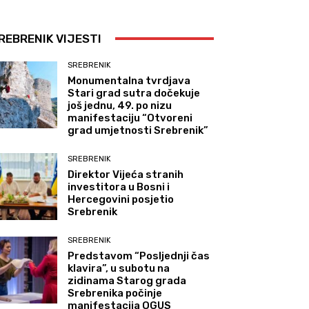
REBRENIK VIJESTI
SREBRENIK
Monumentalna tvrdjava
Stari grad sutra dočekuje
još jednu, 49. po nizu
manifestaciju “Otvoreni
grad umjetnosti Srebrenik”
SREBRENIK
Direktor Vijeća stranih
investitora u Bosni i
Hercegovini posjetio
Srebrenik
SREBRENIK
Predstavom “Posljednji čas
klavira”, u subotu na
zidinama Starog grada
Srebrenika počinje
manifestacija OGUS