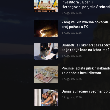
investitora u Bosni i
Hercegovini posjetio Srebren
7 Augusta, 2026
Zbog velikih vrućina povećan
broj požara u TK
6 Augusta, 2026
Biometrija i skeneri će razotkri
ko je ranije krao na izborima?
6 Augusta, 2026
Počinje isplata julskih naknad
za osobe s invaliditetom
6 Augusta, 2026
Danas sunačano i veoma topl
6 Augusta, 2026