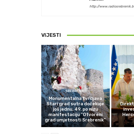
http://www.radiosrebrenik.b
VIJESTI
SREBRENIK
Monumentalna tvrdjava
Stari grad sutra dočekuje
Direkt
još jednu, 49. po nizu
inves
manifestaciju “Otvoreni
Herce
grad umjetnosti Srebrenik”