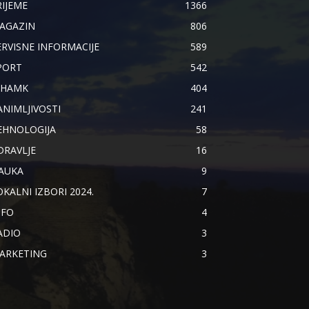
RIJEME
1366
AGAZIN
806
ERVISNE INFORMACIJE
589
PORT
542
IHAMK
404
ANIMLJIVOSTI
241
EHNOLOGIJA
58
DRAVLJE
16
AUKA
9
OKALNI IZBORI 2024.
7
NFO
4
ADIO
3
ARKETING
3