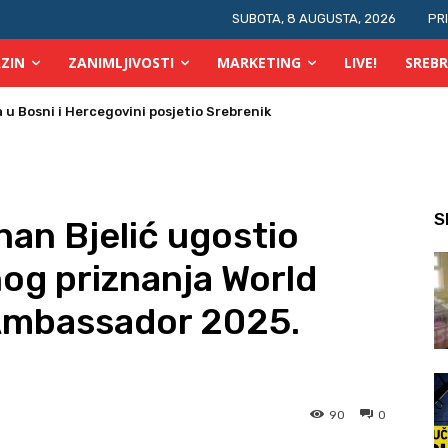
SUBOTA, 8 AUGUSTA, 2026
PR
ZIN
ZANIMLJIVOSTI
MARKETING
LIVE!
SREBR
 Bosni i Hercegovini posjetio Srebrenik
 požara u TK
S
an Bjelić ugostio
nog priznanja World
 Ambassador 2025.
90
0