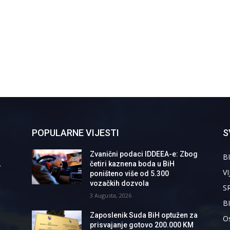
POPULARNE VIJESTI
S
Zvanični podaci IDDEEA-e: Zbog
BI
,
četiri kaznena boda u BiH
VI
poništeno više od 5.300
vozačkih dozvola
S
3 Augusta, 2026
B
Zaposlenik Suda BiH optužen za
Os
prisvajanje gotovo 200.000 KM