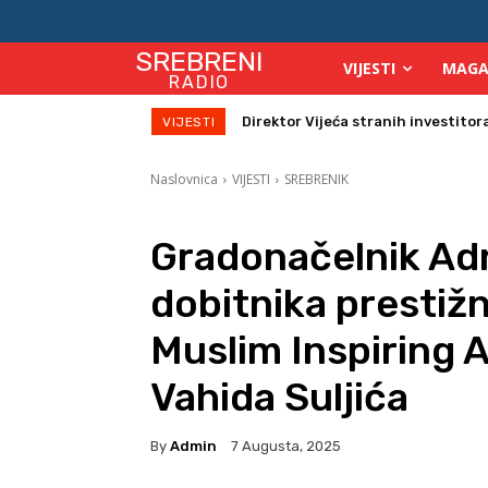
SREBRENI
VIJESTI
MAGA
RADIO
Direktor Vijeća stranih investitora u
Zbog velikih vrućina povećan broj
VIJESTI
Naslovnica
VIJESTI
SREBRENIK
Gradonačelnik Adn
dobitnika prestiž
Muslim Inspiring
Vahida Suljića
By
Admin
7 Augusta, 2025