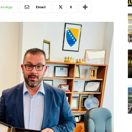
atsApp
Email
X