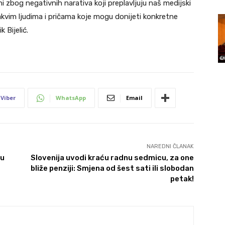
i zbog negativnih narativa koji preplavljuju naš medijski
akvim ljudima i pričama koje mogu donijeti konkretne
 Bijelić.
Viber
WhatsApp
Email
NAREDNI ČLANAK
 u
Slovenija uvodi kraću radnu sedmicu, za one
bliže penziji: Smjena od šest sati ili slobodan
petak!