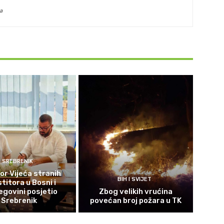
a
SREBRENIK
or Vijeća stranih
BIH I SVIJET
titora u Bosni i
govini posjetio
Zbog velikih vrućina
Srebrenik
povećan broj požara u TK