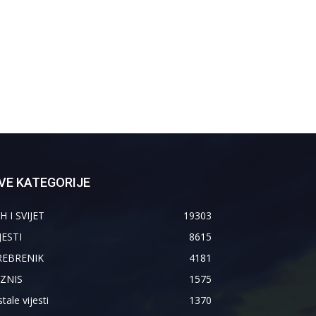
VE KATEGORIJE
H I SVIJET
19303
JESTI
8615
REBRENIK
4181
IZNIS
1575
tale vijesti
1370