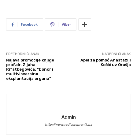
Facebook
Viber
PRETHODNI ČLANAK
NAREDNI ČLANAK
Najava promocije knjige
Apel za pomoć Anastaziji
prof.dr. Zijaha
Kočić uz Orašja
Rifatbegovića: “Donor i
multivisceralna
eksplantacija organa”
Admin
http://www.radiosrebrenik.ba