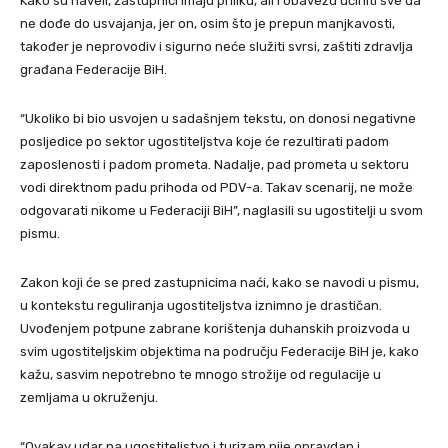
Kako su naveli, zastupnici imaju priliku, ali i obavezu učiniti sve da
ne dođe do usvajanja, jer on, osim što je prepun manjkavosti,
također je neprovodiv i sigurno neće služiti svrsi, zaštiti zdravlja
građana Federacije BiH.
“Ukoliko bi bio usvojen u sadašnjem tekstu, on donosi negativne
posljedice po sektor ugostiteljstva koje će rezultirati padom
zaposlenosti i padom prometa. Nadalje, pad prometa u sektoru
vodi direktnom padu prihoda od PDV-a. Takav scenarij, ne može
odgovarati nikome u Federaciji BiH”, naglasili su ugostitelji u svom
pismu.
Zakon koji će se pred zastupnicima naći, kako se navodi u pismu,
u kontekstu reguliranja ugostiteljstva iznimno je drastičan.
Uvođenjem potpune zabrane korištenja duhanskih proizvoda u
svim ugostiteljskim objektima na području Federacije BiH je, kako
kažu, sasvim nepotrebno te mnogo strožije od regulacije u
zemljama u okruženju.
“Ovakav udar na ugostiteljstvo i turizam nije opravdan i