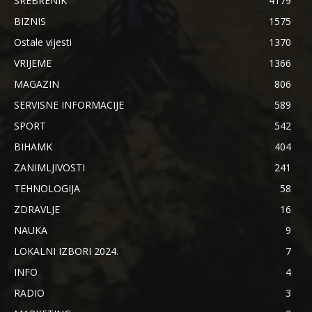
SREBRENIK
4179
BIZNIS
1575
Ostale vijesti
1370
VRIJEME
1366
MAGAZIN
806
SERVISNE INFORMACIJE
589
SPORT
542
BIHAMK
404
ZANIMLJIVOSTI
241
TEHNOLOGIJA
58
ZDRAVLJE
16
NAUKA
9
LOKALNI IZBORI 2024.
7
INFO
4
RADIO
3