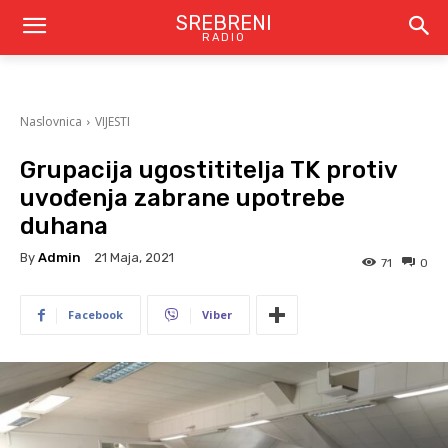
SREBRENI
RADIO
Naslovnica
VIJESTI
Grupacija ugostititelja TK protiv
uvođenja zabrane upotrebe
duhana
By
Admin
21 Maja, 2021
71
0
Facebook
Viber