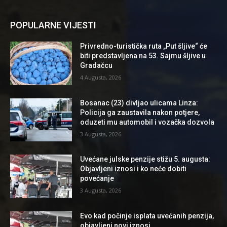
POPULARNE VIJESTI
Privredno-turistička ruta „Put šljive“ će
biti predstavljena na 53. Sajmu šljive u
Gradačcu
4 Augusta, 2026
Bosanac (23) divljao ulicama Linza:
Policija ga zaustavila nakon potjere,
oduzeti mu automobil i vozačka dozvola
3 Augusta, 2026
Uvećane julske penzije stižu 5. augusta:
Objavljeni iznosi i ko neće dobiti
povećanje
3 Augusta, 2026
Evo kad počinje isplata uvećanih penzija,
objavljeni novi iznosi