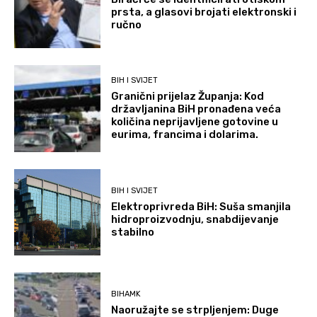
prsta, a glasovi brojati elektronski i
ručno
BIH I SVIJET
Granični prijelaz Županja: Kod
državljanina BiH pronađena veća
količina neprijavljene gotovine u
eurima, francima i dolarima.
BIH I SVIJET
Elektroprivreda BiH: Suša smanjila
hidroproizvodnju, snabdijevanje
stabilno
BIHAMK
Naoružajte se strpljenjem: Duge