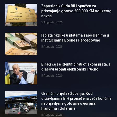
Zaposlenik Suda BiH optužen za
prisvajanje gotovo 200.000 KM oduzetog
novca
5 Augusta, 2026
Isplata razlike u platama zaposlenima u
institucijama Bosne i Hercegovine
5 Augusta, 2026
Birači će se identificirati otiskom prsta, a
glasovi brojati elektronski i ručno
5 Augusta, 2026
Granični prijelaz Županja: Kod
državljanina BiH pronađena veća količina
neprijavljene gotovine u eurima,
francima i dolarima.
5 Augusta, 2026