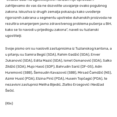
zahtijevamo do vas da ne dozvolite usvajanje ovako pogubnog
zakona. Iskustva iz drugih zemalja pokazuju kako uvođenje
rigoroznih zabrana u segmentu upotrebe duhanskih proizvoda ne
rezultira smanjenjem javno zdravstvenog problema pušenja u BiH,
kako se to navodi u prijedlogu zakona”, naveli su tuzlanski
ugostitelji.
Svoje pismo oni su naslovili zastupnicima iz Tuzlanskog kantona, a
u pitanju su Samira Begić (SDA), Rahim Gadžić (SDA), Enver
Jukanović (SDA), Edita Mazić (SDA), Ismet Osmanović (SDA), Salko
Zildžić (SDA), Mujo Hasić (SDP), Bahrudin Sarić (DF-GS), Adin
Huremović (SBB), Šemsudin Kavazović (SBB), Mirsad Čamdžić (NS),
Azmir Husić (PDA), Elzina Pirić (PDA), Husein Topčagić (PDA), te
nezavisni zastupnici Meliha Bijedić, Zlatko Ercegović i Nedžad
Šečić.
(Klix)