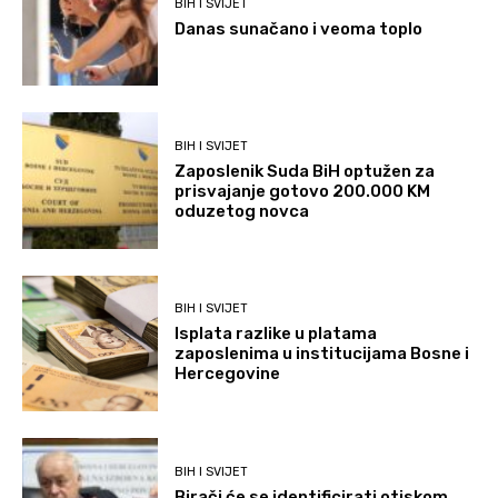
BIH I SVIJET
Danas sunačano i veoma toplo
BIH I SVIJET
Zaposlenik Suda BiH optužen za
prisvajanje gotovo 200.000 KM
oduzetog novca
BIH I SVIJET
Isplata razlike u platama
zaposlenima u institucijama Bosne i
Hercegovine
BIH I SVIJET
Birači će se identificirati otiskom