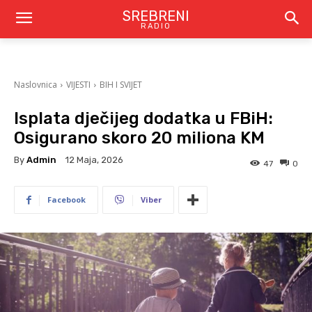
SREBRENI
RADIO
Naslovnica
VIJESTI
BIH I SVIJET
Isplata dječijeg dodatka u FBiH:
Osigurano skoro 20 miliona KM
By
Admin
12 Maja, 2026
47
0
Facebook
Viber