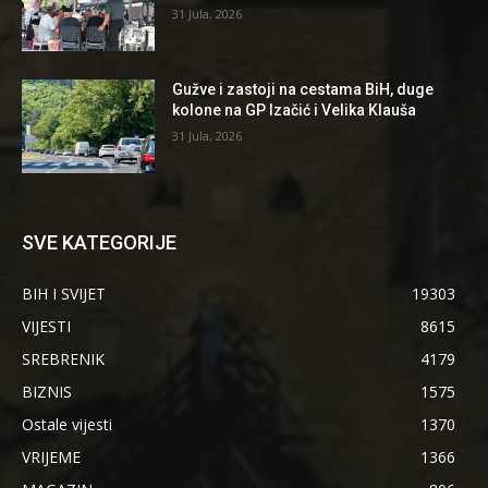
31 Jula, 2026
Gužve i zastoji na cestama BiH, duge
kolone na GP Izačić i Velika Klauša
31 Jula, 2026
SVE KATEGORIJE
BIH I SVIJET
19303
VIJESTI
8615
SREBRENIK
4179
BIZNIS
1575
Ostale vijesti
1370
VRIJEME
1366