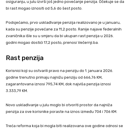
osiguranju, u julu izvrši još jedno povećanje penzija. Očekuje se da
bi rast mogao iznositi od 5,6 do šest posto.
Podsjećamo, prvo usklađivanje penzija realizovano je u januaru,
kada su penzije povećane za 11,2 posto. Ranije najave federalnih
zvaničnika išle su u smjeru da bi ukupan rast penzija u 2026.
godini mogao dostići 17,2 posto, prenosi Večernji.ba.
Rast penzija
Korisnici koji su ostvarili pravo na penziju do 1. januara 2026.
godine trenutno primaju najnižu penziju od 666,76 KM,
zagarantovana iznosi 795,74 KM, dok najviša penzija iznosi
3.333,79 KM.
Novo usklađivanje u julu moglo bi otvoriti prostor da najniža
penzija za ove korisnike poraste na iznos između 704 i 706 KM.
Treća reforma koja bi mogla biti realizovana ove godine odnosi se