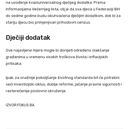
na uvođenje kvaziuniverzalnog dječijeg dodatka. Prema
informacijama Večernjeg lista, cilj je da sva djeca u Federaciji BiH
do sedme godine budu obuhvaćena dječijim dodatkom, dok bi za
stariju djecu bio primjenjivan prihodovni cenzus.
Dječiji dodatak
Ove najavljene mjere mogle bi donijeti određeno olakšanje
građanima u vremenu visokih troškova života i inflacijskih
pritisaka.
Ipak, za snažnije poboljšanje životnog standarda bit će potrebni
veći investicijski ciklus, dublje reforme, jačanje pravne sigurnosti i
rasterećenije poslovno okruženje.
IZVOR:FOKUS.BA