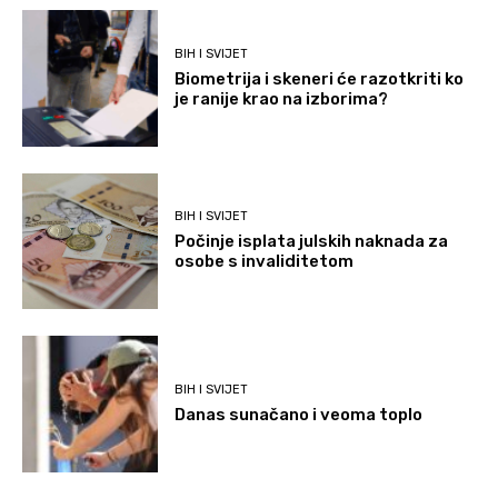
BIH I SVIJET
Biometrija i skeneri će razotkriti ko
je ranije krao na izborima?
BIH I SVIJET
Počinje isplata julskih naknada za
osobe s invaliditetom
BIH I SVIJET
Danas sunačano i veoma toplo