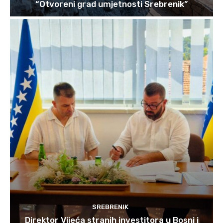
“Otvoreni grad umjetnosti Srebrenik”
SREBRENIK
Direktor Vijeća stranih investitora u Bosni i