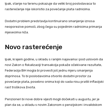
Ipak, stanje na terenu pokazuje da veliki broj poslodavaca to
rasterećenje nije iskoristio za povećanje plata radnicima.
Dodatni problem predstavlja kontinuirano smanjenje iznosa
neoporezive pomoći, zbog čega su pojedinim radnicima primanja
mjesecima niža.
Novo rasterećenje
Ipak, krajem godine, u skladu s ranijim najavama i pod uslovom da
novi Zakon o fiskalizaciji transakcija pokaže očekivane rezultate,
Federacija BiH mogla bi provesti još jednu mjeru smanjenja
doprinosa. To bi poslodavcima otvorilo dodatni prostor za
povećanje plata, posebno onima koji do sada nisu pratili inflacijski
rast troškova života.
Penzioneri bi nove dobre vijesti mogli dočekati u augustu, jer je
plan da se, u skladu s novim Zakonom o penzijskom i invalidskom