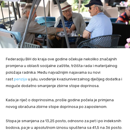
Federaciju BiH do kraja ove godine očekuje nekoliko značajnih
promjena u oblasti socijalne zaštite, tržišta rada i materijalnog
položaja radnika. Među najvažnijim najavama su novi
rast
penzija
u julu, uvođenje kvaziuniverzalnog dječijeg dodatka i
moguće dodatno smanjenje zbirne stope doprinosa.
Kada je riječ o doprinosima, prošle godine počela je primjena
novog obračuna zbirne stope doprinosa po zaposlenom.
Stopa je smanjena za 13,25 posto, odnosno za pet i po indeksnih
bodova, pa je u apsolutnom iznosu spuštena sa 41,5 na 36 posto.