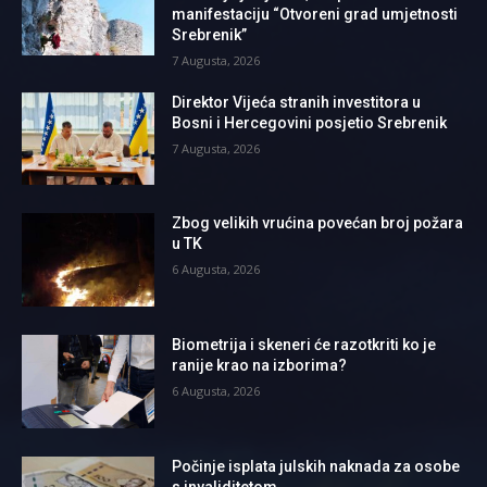
manifestaciju “Otvoreni grad umjetnosti
Srebrenik”
7 Augusta, 2026
Direktor Vijeća stranih investitora u
Bosni i Hercegovini posjetio Srebrenik
7 Augusta, 2026
Zbog velikih vrućina povećan broj požara
u TK
6 Augusta, 2026
Biometrija i skeneri će razotkriti ko je
ranije krao na izborima?
6 Augusta, 2026
Počinje isplata julskih naknada za osobe
s invaliditetom