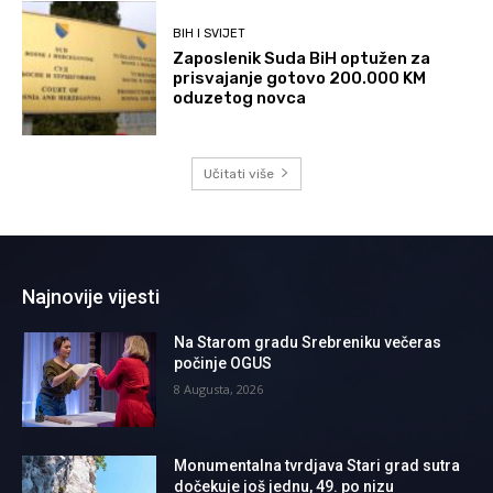
BIH I SVIJET
Zaposlenik Suda BiH optužen za
prisvajanje gotovo 200.000 KM
oduzetog novca
Učitati više
Najnovije vijesti
Na Starom gradu Srebreniku večeras
počinje OGUS
8 Augusta, 2026
Monumentalna tvrdjava Stari grad sutra
dočekuje još jednu, 49. po nizu