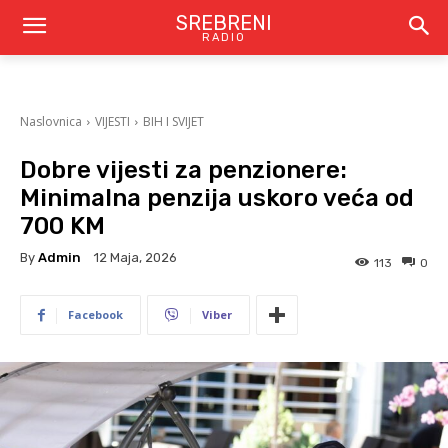
SREBRENI
RADIO
Naslovnica
VIJESTI
BIH I SVIJET
Dobre vijesti za penzionere:
Minimalna penzija uskoro veća od
700 KM
By
Admin
12 Maja, 2026
113
0
Facebook
Viber