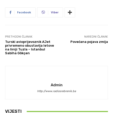
Facebook
Viber
PRETHODNI ČLANAK
NAREDNI ČLANAK
Turski avioprijevoznik AJet
Povećana pojava zmija
privremeno obustavlja letove
na liniji Tuzla – Istanbul
Sabiha Gökçen
Admin
http://www.radiosrebrenik.ba
VIJESTI