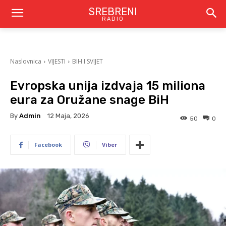
SREBRENI
RADIO
Naslovnica
VIJESTI
BIH I SVIJET
Evropska unija izdvaja 15 miliona
eura za Oružane snage BiH
By
Admin
12 Maja, 2026
50
0
Facebook
Viber