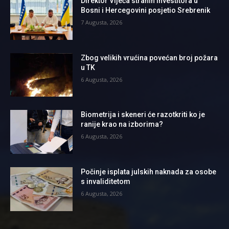
Direktor Vijeća stranih investitora u
Bosni i Hercegovini posjetio Srebrenik
7 Augusta, 2026
Zbog velikih vrućina povećan broj požara
u TK
6 Augusta, 2026
Biometrija i skeneri će razotkriti ko je
ranije krao na izborima?
6 Augusta, 2026
Počinje isplata julskih naknada za osobe
s invaliditetom
6 Augusta, 2026