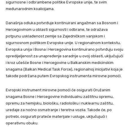
sigurnosne i odbrambene politike Evropske unije, te svim
međunarodnim koalicijama.
Današnja odluka potvrđuje kontinuirani angažman sa Bosnom i
Hercegovinom u oblasti sigurnosti i odbrane, te odražava
potpunu usklađenost zemlje sa Zajedničkom vanjskom i
sigurnosnom politikom Evropske unije. U regionalnom kontekstu,
Evropska unija i Bosna i Hercegovina kontinuirano potvrđuju svoju
opredijeljenost za unapređenje saradnje u ovoj oblasti, uključujući
i kroz učešće Bosne i Hercegovine u Balkanskim medicinskim
snagama (Balkan Medical Task Force), regionalnoj inicijativi koja je
takođe podržana putem Evropskog instrumenta mirovne pomoći.
Evropski instrument mirovne pomoći će osigurati Oružanim
snagama Bosne i Hercegovine individualnu zaštitnu opremu,
opremu za hemijsku, biološku, radiološku i nuklearnu zaštitu,
uređaje za noćno osmatranje i teretna vozila. Takođe će, po
potrebi, osigurati prateće materijale i usluge, uključujući i
operativnu obuku.