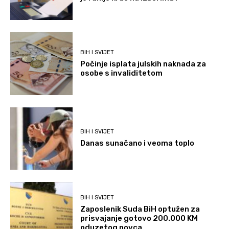
BIH I SVIJET
Počinje isplata julskih naknada za
osobe s invaliditetom
BIH I SVIJET
Danas sunačano i veoma toplo
BIH I SVIJET
Zaposlenik Suda BiH optužen za
prisvajanje gotovo 200.000 KM
oduzetog novca