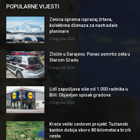
POPULARNE VIJESTI
Zenica sprema ispraćaj žrtava,
kolektivna dženaza za nastradale
planinare
3 Augusta, 2026
Zločin u Sarajevu: Punac usmrtio zeta u
Starom Gradu
3 Augusta, 2026
Lidl zapošljava više od 1.000 radnika u
BiH: Objavljen spisak gradova
3 Augusta, 2026
Kreće veliki cestovni projekt: Tuzlanski
kanton dobija skoro 80 kilometara brzih
cesta