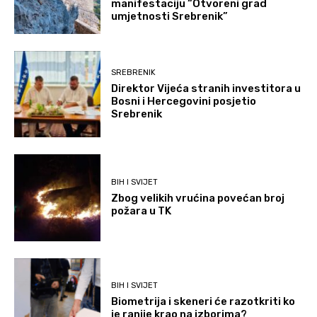
manifestaciju “Otvoreni grad
umjetnosti Srebrenik”
SREBRENIK
Direktor Vijeća stranih investitora u
Bosni i Hercegovini posjetio
Srebrenik
BIH I SVIJET
Zbog velikih vrućina povećan broj
požara u TK
BIH I SVIJET
Biometrija i skeneri će razotkriti ko
je ranije krao na izborima?