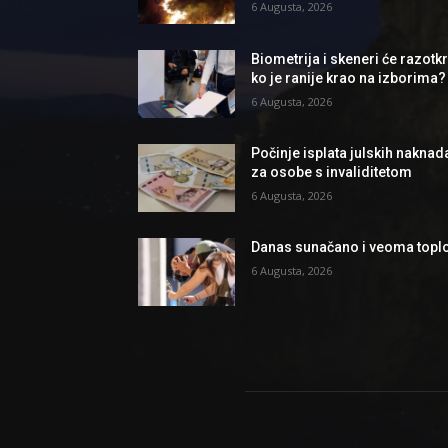
6 Augusta, 2026
Biometrija i skeneri će razotkri
ko je ranije krao na izborima?
6 Augusta, 2026
Počinje isplata julskih naknad
za osobe s invaliditetom
6 Augusta, 2026
Danas sunačano i veoma topl
6 Augusta, 2026