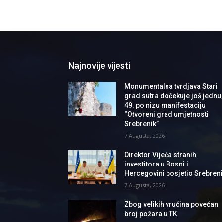
Najnovije vijesti
Monumentalna tvrdjava Stari
grad sutra dočekuje još jednu
49. po nizu manifestaciju
“Otvoreni grad umjetnosti
Srebrenik”
7 Augusta, 2026
Direktor Vijeća stranih
investitora u Bosni i
Hercegovini posjetio Srebren
7 Augusta, 2026
Zbog velikih vrućina povećan
broj požara u TK