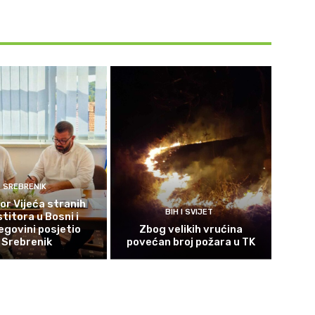
SREBRENIK
or Vijeća stranih
BIH I SVIJET
titora u Bosni i
govini posjetio
Zbog velikih vrućina
Srebrenik
povećan broj požara u TK