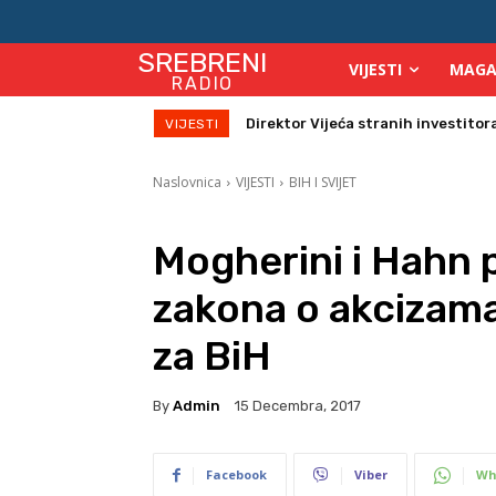
SREBRENI
VIJESTI
MAGA
RADIO
Zbog velikih vrućina povećan broj
VIJESTI
Naslovnica
VIJESTI
BIH I SVIJET
Mogherini i Hahn p
zakona o akcizama
za BiH
By
Admin
15 Decembra, 2017
Facebook
Viber
Wh