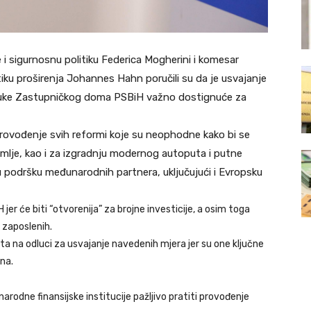
i sigurnosnu politiku Federica Mogherini i komesar
iku proširenja Johannes Hahn poručili su da je usvajanje
luke Zastupničkog doma PSBiH važno dostignuće za
 provođenje svih reformi koje su neophodne kako bi se
emlje, kao i za izgradnju modernog autoputa i putne
u podršku međunarodnih partnera, uključujući i Evropsku
jer će biti “otvorenija” za brojne investicije, a osim toga
 zaposlenih.
 na odluci za usvajanje navedenih mjera jer su one ključne
ana.
narodne finansijske institucije pažljivo pratiti provođenje