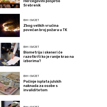
Hercegovini posjetio
Srebrenik
BIH I SVIJET
Zbog velikih vrućina
povećan broj požara u TK
BIH I SVIJET
Biometrija i skeneri će
razotkriti ko je ranije krao na
izborima?
BIH I SVIJET
Počinje isplata julskih
naknada za osobe s
invaliditetom