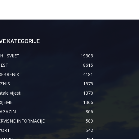
VE KATEGORIJE
H I SVIJET
19303
JESTI
8615
REBRENIK
4181
IZNIS
1575
tale vijesti
1370
RIJEME
1366
AGAZIN
806
ERVISNE INFORMACIJE
589
PORT
542