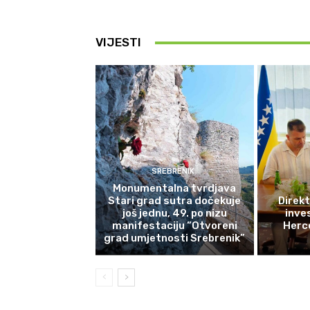
VIJESTI
SREBRENIK
Monumentalna tvrdjava
Stari grad sutra dočekuje
Direkt
još jednu, 49. po nizu
inves
manifestaciju “Otvoreni
Herce
grad umjetnosti Srebrenik”