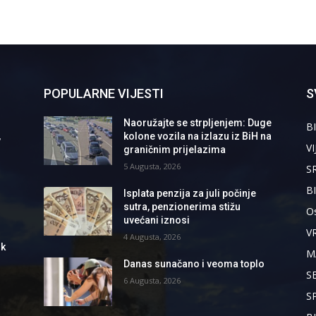
POPULARNE VIJESTI
S
Naoružajte se strpljenjem: Duge
BI
,
kolone vozila na izlazu iz BiH na
VI
graničnim prijelazima
5 Augusta, 2026
S
B
Isplata penzija za juli počinje
sutra, penzionerima stižu
Os
uvećani iznosi
V
4 Augusta, 2026
ik
M
Danas sunačano i veoma toplo
S
6 Augusta, 2026
S