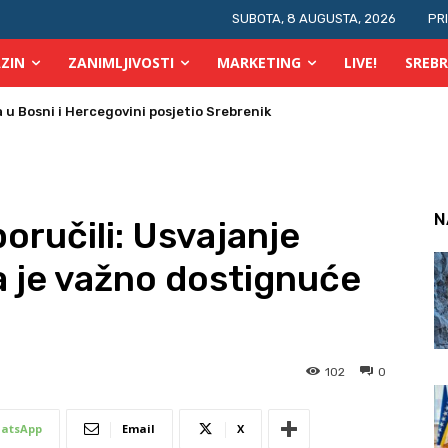
SUBOTA, 8 AUGUSTA, 2026
PR
ZIN
ZANIMLJIVOSTI
MARKETING
LIVE!
SREBR
 požara u TK
N
oručili: Usvajanje
 je važno dostignuće
102
0
atsApp
Email
X