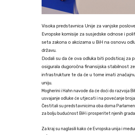
Visoka predstavnica Unije za vanjske poslove 
Evropske komisije za susjedske odnose i polit
seta zakona o akcizama u BiH na osnovu od
državu.
Dodali su da će ova odluka biti podsticaj za
osigurala dugoročna finansijska stabilnost z
infrastrukture te da će u tome imati značajn
uniju.
Mogherini i Hahn navode da će doći do razvoja BiH 
usvajanje odluke će utjecati i na povećanje broja
Čestitali su predstavnicima oba doma Parlamenta
za bolju budućnost BiH i prosperitet njenih građ
Za kraj su naglasili kako će Evropska unija i među