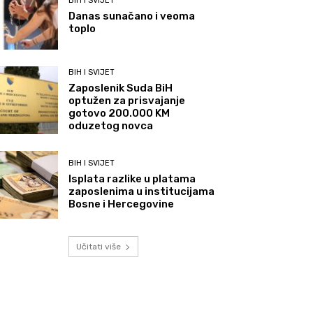
BIH I SVIJET
Danas sunačano i veoma
toplo
BIH I SVIJET
Zaposlenik Suda BiH
optužen za prisvajanje
gotovo 200.000 KM
oduzetog novca
BIH I SVIJET
Isplata razlike u platama
zaposlenima u institucijama
Bosne i Hercegovine
Učitati više