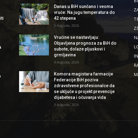
B
Danas u BiH sunčano i veoma
Z
vruće: Na jugu temperatura do
ti
42 stepena
T
3 Augusta, 2026
Z
N
Vrućine se nastavljaju:
Objavljena prognoza za BiH do
L
a
subote, dolaze pljuskovi i
grmljavina
I
4 Augusta, 2026
R
Komora magistara farmacije
M
o
Federacije BiH poziva
zdravstvene profesionalce da
se uključe u projekt prevencije
dijabetesa i očuvanja vida
3 Augusta, 2026