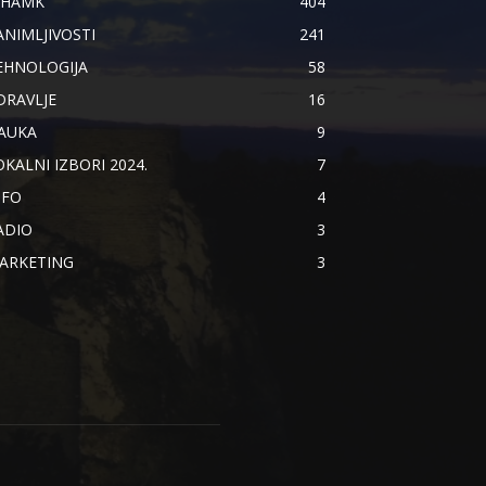
IHAMK
404
ANIMLJIVOSTI
241
EHNOLOGIJA
58
DRAVLJE
16
AUKA
9
OKALNI IZBORI 2024.
7
NFO
4
ADIO
3
ARKETING
3