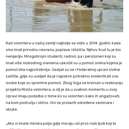
Rad volontera u našoj zemlji najbolje se vidio u 2014. godini, kada
smo imali prirodnu nesreća, poplave i klizišta. Njihov trud tu je bio
nemjerljiv. Mnogobrojni studenti, radnici, pa i penzioneri koji su
imali više slobodnog vremena uskočili su u pomoć onima kojima je
pomoć bila najpotrebnija. Javljali su se i Federalnoj upravi civilne
zaštite, gdje su uvidjeli da je napokon potrebno evidentirati sve
osobe koje su spremne pomoći. Zbog toga se krenulo u realizaciju
projekta Mreža volontera, a cilj je da u svakom momentu u ovoj
Upravi imaju podatke o tome ko su volonteri, kako ih angažovati,
na kom području i slično. Oni će prolaziti određene seminare i
obuke.
„Ako vi imate minska polja gdje moraju ući prvo naši ljudi koji bi