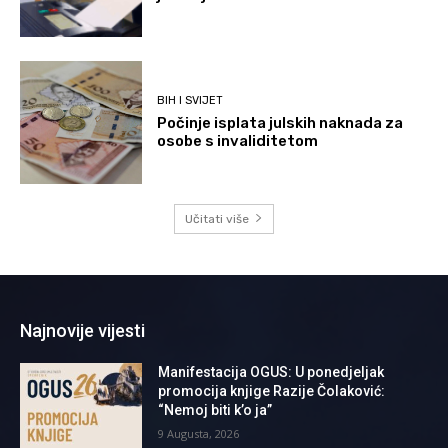
BIH I SVIJET
Počinje isplata julskih naknada za
osobe s invaliditetom
Učitati više
Najnovije vijesti
Manifestacija OGUS: U ponedjeljak
promocija knjige Razije Čolaković:
“Nemoj biti k’o ja”
9 Augusta, 2026