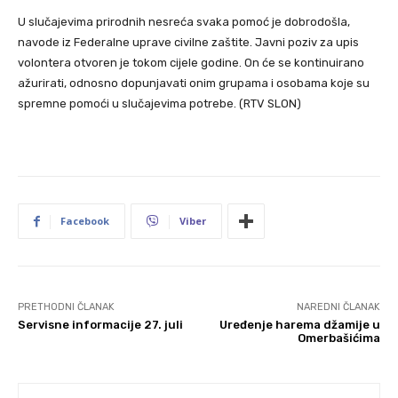
U slučajevima prirodnih nesreća svaka pomoć je dobrodošla,
navode iz Federalne uprave civilne zaštite. Javni poziv za upis
volontera otvoren je tokom cijele godine. On će se kontinuirano
ažurirati, odnosno dopunjavati onim grupama i osobama koje su
spremne pomoći u slučajevima potrebe. (RTV SLON)
Facebook
Viber
PRETHODNI ČLANAK
NAREDNI ČLANAK
Servisne informacije 27. juli
Uređenje harema džamije u
Omerbašićima