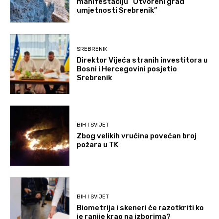
manifestaciju “Otvoreni grad
umjetnosti Srebrenik”
SREBRENIK
Direktor Vijeća stranih investitora u
Bosni i Hercegovini posjetio
Srebrenik
BIH I SVIJET
Zbog velikih vrućina povećan broj
požara u TK
BIH I SVIJET
Biometrija i skeneri će razotkriti ko
je ranije krao na izborima?