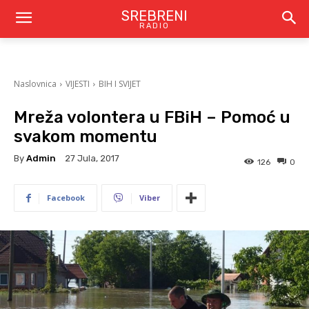
SREBRENI
RADIO
Naslovnica
VIJESTI
BIH I SVIJET
Mreža volontera u FBiH – Pomoć u
svakom momentu
By
Admin
27 Jula, 2017
126
0
Facebook
Viber