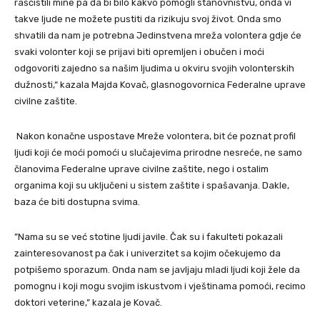
raščistili mine pa da bi bilo kakvo pomogli stanovništvu, onda vi
takve ljude ne možete pustiti da rizikuju svoj život. Onda smo
shvatili da nam je potrebna Jedinstvena mreža volontera gdje će
svaki volonter koji se prijavi biti opremljen i obučen i moći
odgovoriti zajedno sa našim ljudima u okviru svojih volonterskih
dužnosti,“ kazala Majda Kovač, glasnogovornica Federalne uprave
civilne zaštite.
Nakon konačne uspostave Mreže volontera, bit će poznat profil
ljudi koji će moći pomoći u slučajevima prirodne nesreće, ne samo
članovima Federalne uprave civilne zaštite, nego i ostalim
organima koji su uključeni u sistem zaštite i spašavanja. Dakle,
baza će biti dostupna svima.
”Nama su se već stotine ljudi javile. Čak su i fakulteti pokazali
zainteresovanost pa čak i univerzitet sa kojim očekujemo da
potpišemo sporazum. Onda nam se javljaju mladi ljudi koji žele da
pomognu i koji mogu svojim iskustvom i vještinama pomoći, recimo
doktori veterine,” kazala je Kovač.