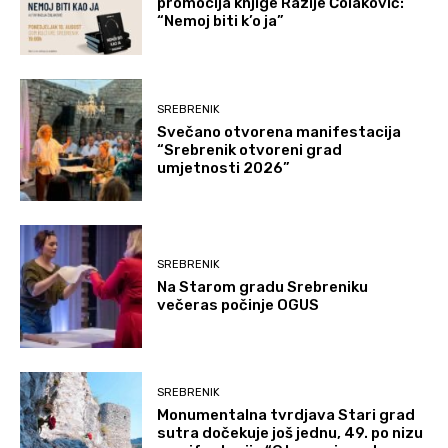
promocija knjige Razije Čolaković:
“Nemoj biti k’o ja”
SREBRENIK
Svečano otvorena manifestacija
“Srebrenik otvoreni grad
umjetnosti 2026”
SREBRENIK
Na Starom gradu Srebreniku
večeras počinje OGUS
SREBRENIK
Monumentalna tvrdjava Stari grad
sutra dočekuje još jednu, 49. po nizu