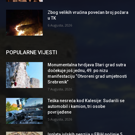
Zbog velikih vrućina povećan broj požara
u TK
6 Augusta, 2026
POPULARNE VIJESTI
Monumentalna tvrdjava Stari grad sutra
dočekuje još jednu, 49. po nizu
manifestaciju “Otvoreni grad umjetnosti
Srebrenik”
7 Augusta, 2026
Teška nesreća kod Kalesije: Sudarili se
automobil i kamion, tri osobe
povrijeđene
5 Augusta, 2026
Isplata julskih penzija u FBiH počinje 5.