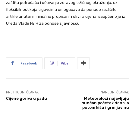
zaštitu potrošača i očuvanje zdravog tržišnog okruženja, uz
fleksibilnost koja trgovcima omogućava da ponude različite
artikle unutar minimalno propisanih okvira cijena, saopćeno je iz
Ureda Vlade FBiH za odnose s javnošću.
Facebook
Viber
PRETHODNI ČLANAK
NAREDNI ČLANAK
Cijene goriva u padu
Meteorolozi najavljuju
sunčan početak dana, a
potom kišu i grmljavinu