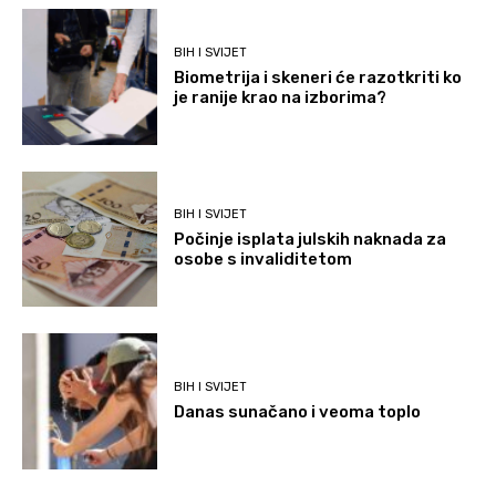
BIH I SVIJET
Biometrija i skeneri će razotkriti ko
je ranije krao na izborima?
BIH I SVIJET
Počinje isplata julskih naknada za
osobe s invaliditetom
BIH I SVIJET
Danas sunačano i veoma toplo