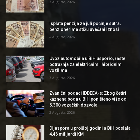
3 Augusta, 2026
Isplata penzija za juli počinje sutra,
penzionerima stižu uvećani iznosi
4 Augusta, 2026
Uvoz automobila u BiH usporio, raste
potražnja za električnim i hibridnim
vozilima
3 Augusta, 2026
Zvanični podaci IDDEEA-e: Zbog četiri
kaznena boda u BiH poništeno više od
5.300 vozačkih dozvola
3 Augusta, 2026
Dijaspora u prošloj godini u BiH poslala
4,46 milijardi KM