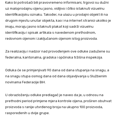
Kako bi potrošači bili pravovremeno informisani, trgovci su dužni
uz maloprodajnu cijenu jasno, vidljivo i čitko istaknuti vizuelnu
identifikacijsku oznaku. Također, na ulazu u prodajni objekt ili na
drugom mjestu unutar objekta, kao i na internet stranici ukoliko je
imaju, moraju jasno istaknuti plakat koji sadrži vizuelnu
identifikaciju i spisak artikala s navedenom prethodnom,
redovnom cijenom i zaključanom cijenom istog proizvoda.
Za realizaciju i nadzor nad provođenjem ove odluke zadužene su
federalna, kantonalna, gradska i općinska tržišna inspekcija.
Odluka će se primjenjivati 90 dana od dana stupanja na snagu, a
na snagu stupa osmog dana od dana objavljivanja u Službenim
novinama Federacije BiH.
U obrazloženju odluke predlagač je naveo da je, u odnosu na
prethodni period primjene mjera kontrole cijena, proširen obuhvat
proizvoda s ranije utvrđenog broja na ukupno 100 proizvoda,
raspoređenih u dvije grupe.