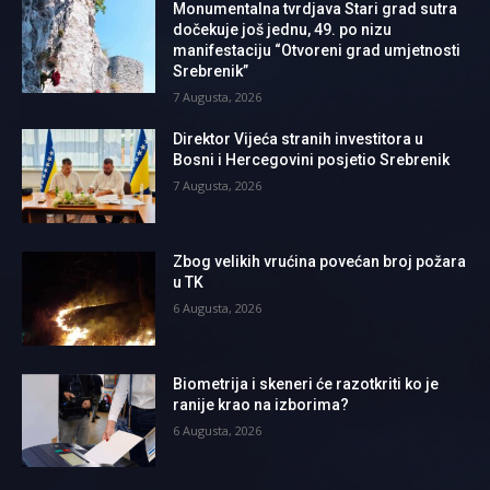
Monumentalna tvrdjava Stari grad sutra
dočekuje još jednu, 49. po nizu
manifestaciju “Otvoreni grad umjetnosti
Srebrenik”
7 Augusta, 2026
Direktor Vijeća stranih investitora u
Bosni i Hercegovini posjetio Srebrenik
7 Augusta, 2026
Zbog velikih vrućina povećan broj požara
u TK
6 Augusta, 2026
Biometrija i skeneri će razotkriti ko je
ranije krao na izborima?
6 Augusta, 2026