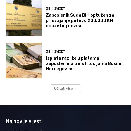
BIH I SVIJET
Zaposlenik Suda BiH optužen za
prisvajanje gotovo 200.000 KM
oduzetog novca
BIH I SVIJET
Isplata razlike u platama
zaposlenima u institucijama Bosne i
Hercegovine
Učitati više
Najnovije vijesti