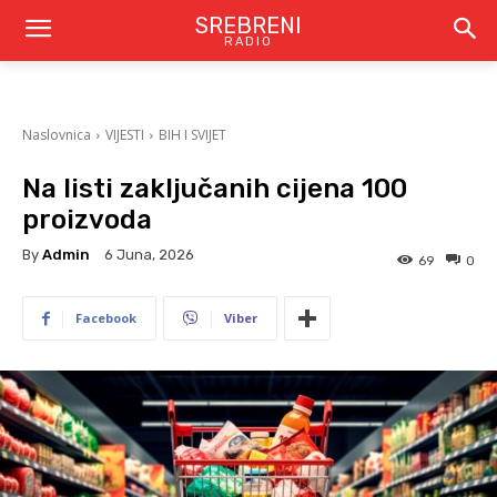
SREBRENI
RADIO
Naslovnica
VIJESTI
BIH I SVIJET
Na listi zaključanih cijena 100
proizvoda
By
Admin
6 Juna, 2026
69
0
Facebook
Viber