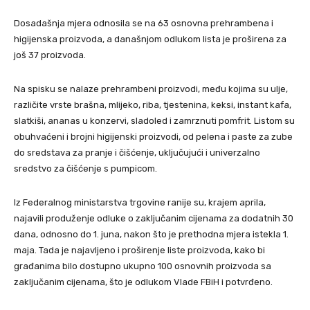
Dosadašnja mjera odnosila se na 63 osnovna prehrambena i
higijenska proizvoda, a današnjom odlukom lista je proširena za
još 37 proizvoda.
Na spisku se nalaze prehrambeni proizvodi, među kojima su ulje,
različite vrste brašna, mlijeko, riba, tjestenina, keksi, instant kafa,
slatkiši, ananas u konzervi, sladoled i zamrznuti pomfrit. Listom su
obuhvaćeni i brojni higijenski proizvodi, od pelena i paste za zube
do sredstava za pranje i čišćenje, uključujući i univerzalno
sredstvo za čišćenje s pumpicom.
Iz Federalnog ministarstva trgovine ranije su, krajem aprila,
najavili produženje odluke o zaključanim cijenama za dodatnih 30
dana, odnosno do 1. juna, nakon što je prethodna mjera istekla 1.
maja. Tada je najavljeno i proširenje liste proizvoda, kako bi
građanima bilo dostupno ukupno 100 osnovnih proizvoda sa
zaključanim cijenama, što je odlukom Vlade FBiH i potvrđeno.