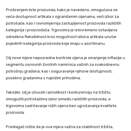
Proširenjem liste proizvoda, kako je navedeno, omogućava se
veća dostupnost artikala s ograničenim cijenama, veći izbor za
potrošače, kao i ravnomjernija zastupljenost proizvoda različitih
kategorija i proizvođača. Trgovcima je istovremeno ostavljena
određena fleksibilnost kroz mogućnost izbora artikala unutar
pojedinih kategorija proizvoda koje imaju u asortimanu.
Cilj nove mjere neposredne kontrole cijena je smanjenje inflacije u
segmentu osnovnih životnih namirnica važnih za svakodnevnu
potrošnju građana, kao i osiguravanje njihove dostupnosti,
posebno građanima s najnižim prihodima.
Također, cilj je očuvati raznolikost i konkurenciju na tržištu,
omogućiti potrošačima izbor između različitih proizvoda, a
trgovcima zadržavanje nižih cijena bez ugrožavanja kvaliteta
proizvoda.
Predlagač ističe da je ova mjera važna za stabilnost tržišta,