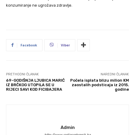
konzumiranje ne ugrožava zdravlje.
Facebook
Viber
PRETHODNI ČLANAK
NAREDNI ČLANAK
69-GODIŠNJA LJUBICA MARIĆ
Počela isplata blizu milion KM
IZ BRČKOG UTOPILA SE U
zaostalih podsticaja iz 2015.
RIJECI SAVI KOD FICIBAJERA
godine
Admin
http://www.radiosrebrenik.ba