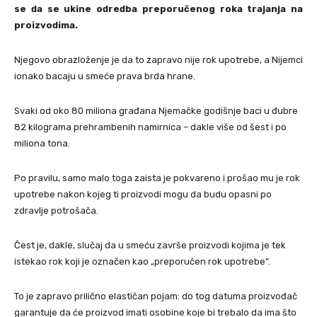
se da se ukine odredba preporučenog roka trajanja na
proizvodima.
Njegovo obrazloženje je da to zapravo nije rok upotrebe, a Nijemci
ionako bacaju u smeće prava brda hrane.
Svaki od oko 80 miliona građana Njemačke godišnje baci u đubre
82 kilograma prehrambenih namirnica – dakle više od šest i po
miliona tona.
Po pravilu, samo malo toga zaista je pokvareno i prošao mu je rok
upotrebe nakon kojeg ti proizvodi mogu da budu opasni po
zdravlje potrošača.
Čest je, dakle, slučaj da u smeću završe proizvodi kojima je tek
istekao rok koji je označen kao „preporučen rok upotrebe”.
To je zapravo prilično elastičan pojam: do tog datuma proizvođač
garantuje da će proizvod imati osobine koje bi trebalo da ima što