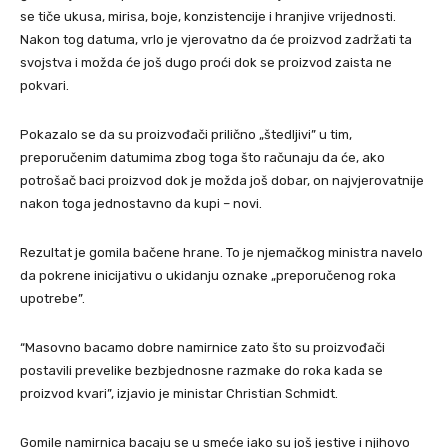
se tiče ukusa, mirisa, boje, konzistencije i hranjive vrijednosti.
Nakon tog datuma, vrlo je vjerovatno da će proizvod zadržati ta
svojstva i možda će još dugo proći dok se proizvod zaista ne
pokvari.
Pokazalo se da su proizvođači prilično „štedljivi” u tim,
preporučenim datumima zbog toga što računaju da će, ako
potrošač baci proizvod dok je možda još dobar, on najvjerovatnije
nakon toga jednostavno da kupi – novi.
Rezultat je gomila bačene hrane. To je njemačkog ministra navelo
da pokrene inicijativu o ukidanju oznake „preporučenog roka
upotrebe”.
“Masovno bacamo dobre namirnice zato što su proizvođači
postavili prevelike bezbjednosne razmake do roka kada se
proizvod kvari”, izjavio je ministar Christian Schmidt.
Gomile namirnica bacaju se u smeće iako su još jestive i njihovo