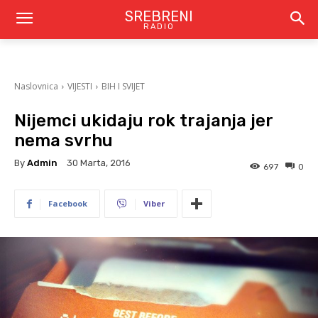
SREBRENI
RADIO
Naslovnica
VIJESTI
BIH I SVIJET
Nijemci ukidaju rok trajanja jer
nema svrhu
By
Admin
30 Marta, 2016
697
0
Facebook
Viber