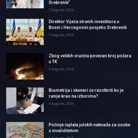
Srebrenik”
7 Augusta, 2026
Direktor Vijeća stranih investitora u
Bosni i Hercegovini posjetio Srebrenik
7 Augusta, 2026
Zbog velikih vrućina povećan broj požara
u TK
6 Augusta, 2026
Biometrija i skeneri će razotkriti ko je
ranije krao na izborima?
6 Augusta, 2026
Počinje isplata julskih naknada za osobe
s invaliditetom
6 Augusta, 2026