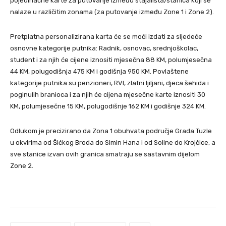
pojedinačne karte za putovanje između stajališta/stanica koji se
nalaze u različitim zonama (za putovanje između Zone 1 i Zone 2).
Pretplatna personalizirana karta će se moći izdati za sljedeće
osnovne kategorije putnika: Radnik, osnovac, srednjoškolac,
student i za njih će cijene iznositi mjesečna 88 KM, polumjesečna
44 KM, polugodišnja 475 KM i godišnja 950 KM. Povlaštene
kategorije putnika su penzioneri, RVI, zlatni ljiljani, djeca šehida i
poginulih branioca i za njih će cijena mjesečne karte iznositi 30
KM, polumjesečne 15 KM, polugodišnje 162 KM i godišnje 324 KM.
Odlukom je precizirano da Zona 1 obuhvata područje Grada Tuzle
u okvirima od Šićkog Broda do Simin Hana i od Soline do Krojčice, a
sve stanice izvan ovih granica smatraju se sastavnim dijelom
Zone 2.