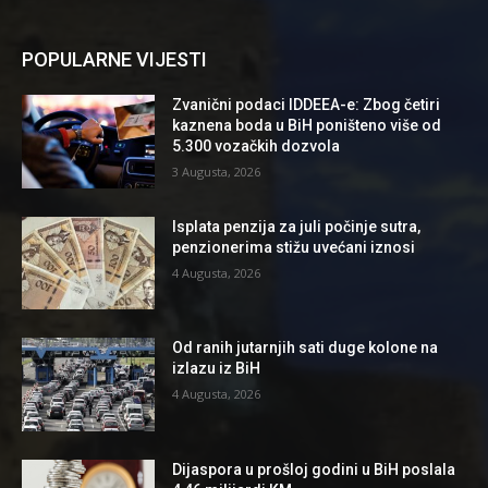
POPULARNE VIJESTI
Zvanični podaci IDDEEA-e: Zbog četiri
kaznena boda u BiH poništeno više od
5.300 vozačkih dozvola
3 Augusta, 2026
Isplata penzija za juli počinje sutra,
penzionerima stižu uvećani iznosi
4 Augusta, 2026
Od ranih jutarnjih sati duge kolone na
izlazu iz BiH
4 Augusta, 2026
Dijaspora u prošloj godini u BiH poslala