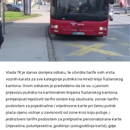
Vlada TK je danas donijela odluku, te utvrdila tarife svih vrsta
voznih karata za sve kategorije putnika na mreži linija Tuzlanskog
kantona. Ovom odlukom je predviđeno da će se, u javnom
prijevozu putnika na kantonalnim linijama Tuzlanskog kantona,
primjenjivat mješoviti tarifni sistem koji obuhvata: zonski tarifni
podsistem za pojedinačne i vrijednosne karte pri čemu putnik
plaća cijenu vožnje u zavisnosti od zone kroz koju putuje, i
jedinstveni tarifni podsistem za pretplatne personalizirane karte
(mjesečna, polumjesečna, godišnja i polugodišnja karta), gdje