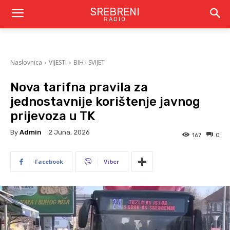
SREBRENI
RADIO
Naslovnica
VIJESTI
BIH I SVIJET
Nova tarifna pravila za
jednostavnije korištenje javnog
prijevoza u TK
By
Admin
2 Juna, 2026
167
0
Facebook
Viber