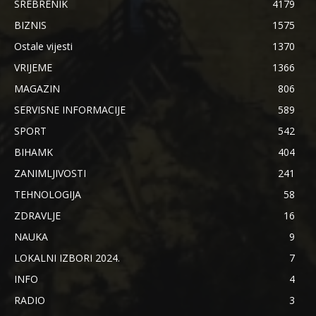
SREBRENIK
4179
BIZNIS
1575
Ostale vijesti
1370
VRIJEME
1366
MAGAZIN
806
SERVISNE INFORMACIJE
589
SPORT
542
BIHAMK
404
ZANIMLJIVOSTI
241
TEHNOLOGIJA
58
ZDRAVLJE
16
NAUKA
9
LOKALNI IZBORI 2024.
7
INFO
4
RADIO
3