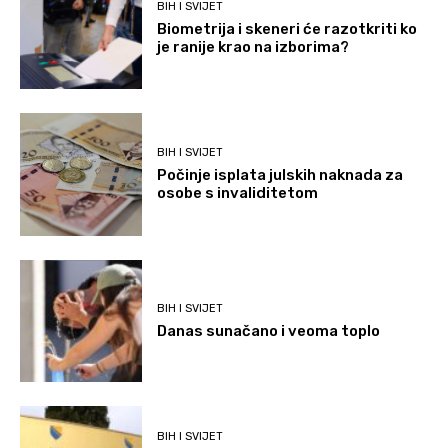
BIH I SVIJET
Biometrija i skeneri će razotkriti ko
je ranije krao na izborima?
BIH I SVIJET
Počinje isplata julskih naknada za
osobe s invaliditetom
BIH I SVIJET
Danas sunačano i veoma toplo
BIH I SVIJET