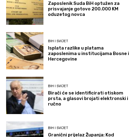
Zaposlenik Suda BiH optužen za
prisvajanje gotovo 200.000 KM
oduzetog novca
BIH I SVIJET
Isplata razlike u platama
zaposlenima u institucijama Bosne i
Hercegovine
BIH I SVIJET
Birači će se identificirati otiskom
prsta, a glasovi brojati elektronski i
ručno
BIH I SVIJET
Granični prijelaz Županja: Kod