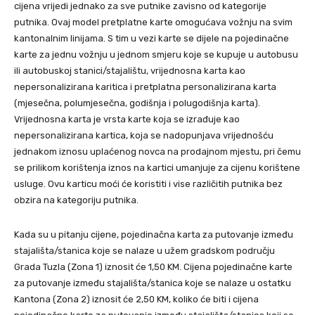
cijena vrijedi jednako za sve putnike zavisno od kategorije
putnika. Ovaj model pretplatne karte omogućava vožnju na svim
kantonalnim linijama. S tim u vezi karte se dijele na pojedinačne
karte za jednu vožnju u jednom smjeru koje se kupuje u autobusu
ili autobuskoj stanici/stajalištu, vrijednosna karta kao
nepersonalizirana karitica i pretplatna personalizirana karta
(mjesečna, polumjesečna, godišnja i polugodišnja karta).
Vrijednosna karta je vrsta karte koja se izrađuje kao
nepersonalizirana kartica, koja se nadopunjava vrijednošću
jednakom iznosu uplaćenog novca na prodajnom mjestu, pri čemu
se prilikom korištenja iznos na kartici umanjuje za cijenu korištene
usluge. Ovu karticu moći će koristiti i vise različitih putnika bez
obzira na kategoriju putnika.
Kada su u pitanju cijene, pojedinačna karta za putovanje između
stajališta/stanica koje se nalaze u užem gradskom području
Grada Tuzla (Zona 1) iznosit će 1,50 KM. Cijena pojedinačne karte
za putovanje između stajališta/stanica koje se nalaze u ostatku
Kantona (Zona 2) iznosit će 2,50 KM, koliko će biti i cijena