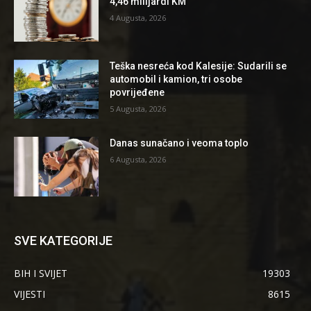
4,46 milijardi KM
4 Augusta, 2026
Teška nesreća kod Kalesije: Sudarili se
automobil i kamion, tri osobe
povrijeđene
5 Augusta, 2026
Danas sunačano i veoma toplo
6 Augusta, 2026
SVE KATEGORIJE
BIH I SVIJET
19303
VIJESTI
8615