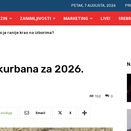
PETAK, 7 AUGUSTA, 2026
PR
ZIN
ZANIMLJIVOSTI
MARKETING
LIVE!
SREBR
je ranije krao na izborima?
 osobe s invaliditetom
N
 kurbana za 2026.
152
0
atsApp
Email
X