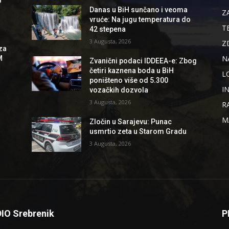
o
Danas u BiH sunčano i veoma
Z
vruće: Na jugu temperatura do
T
42 stepena
3 Augusta, 2026
Z
za
N
M
Zvanični podaci IDDEEA-e: Zbog
četiri kaznena boda u BiH
L
poništeno više od 5.300
I
vozačkih dozvola
3 Augusta, 2026
R
M
Zločin u Sarajevu: Punac
usmrtio zeta u Starom Gradu
3 Augusta, 2026
IO Srebrenik
P