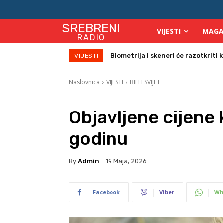
SREBRENI
VIJESTI
MAGA
RADIO
Biometrija i skeneri će razotkriti ko 
Počinje isplata julskih naknada za
VIJESTI
Naslovnica
VIJESTI
BIH I SVIJET
Objavljene cijene
godinu
By
Admin
19 Maja, 2026
Facebook
Viber
Wh