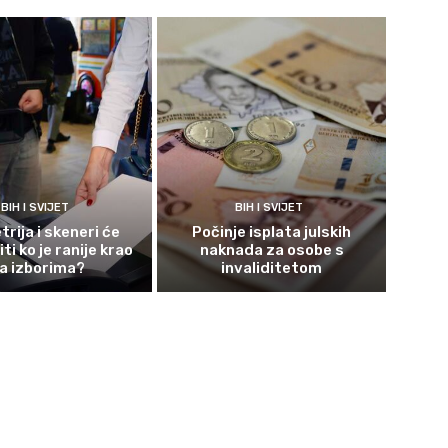
BIH I SVIJET
BIH I SVIJET
rija i skeneri će
Počinje isplata julskih
ti ko je ranije krao
naknada za osobe s
a izborima?
invaliditetom