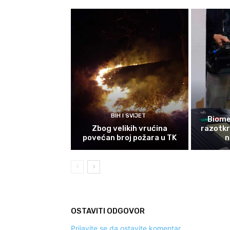
BIH I SVIJET
Biomet
Zbog velikih vrućina
razotkri
povećan broj požara u TK
n
OSTAVITI ODGOVOR
Prijavite se da ostavite komentar