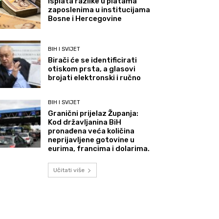
Isplata razlike u platama
zaposlenima u institucijama
Bosne i Hercegovine
BIH I SVIJET
Birači će se identificirati
otiskom prsta, a glasovi
brojati elektronski i ručno
BIH I SVIJET
Granični prijelaz Županja:
Kod državljanina BiH
pronađena veća količina
neprijavljene gotovine u
eurima, francima i dolarima.
Učitati više