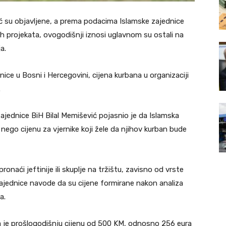
ć su objavljene, a prema podacima Islamske zajednice
h projekata, ovogodišnji iznosi uglavnom su ostali na
a.
ce u Bosni i Hercegovini, cijena kurbana u organizaciji
.
zajednice BiH Bilal Memišević pojasnio je da Islamska
nego cijenu za vjernike koji žele da njihov kurban bude
onaći jeftinije ili skuplje na tržištu, zavisno od vrste
zajednice navode da su cijene formirane nakon analiza
a.
 je prošlogodišnju cijenu od 500 KM, odnosno 256 eura