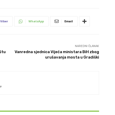
Viber
WhatsApp
Email
NAREDNI ČLANAK
ištu
Vanredna sjednica Vijeća ministara BiH zbog
urušavanja mosta u Gradiški
a