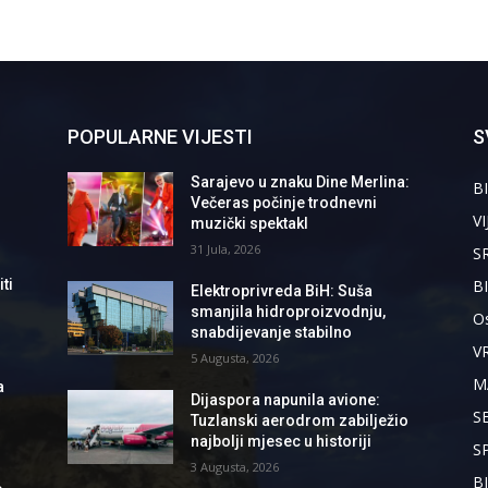
POPULARNE VIJESTI
S
Sarajevo u znaku Dine Merlina:
BI
Večeras počinje trodnevni
VI
muzički spektakl
31 Jula, 2026
S
B
ti
Elektroprivreda BiH: Suša
smanjila hidroproizvodnju,
Os
snabdijevanje stabilno
V
5 Augusta, 2026
M
a
Dijaspora napunila avione:
S
Tuzlanski aerodrom zabilježio
najbolji mjesec u historiji
S
3 Augusta, 2026
B