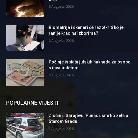
6 Augusta, 2026
Biometrija i skeneri će razotkriti ko je
ranije krao na izborima?
6 Augusta, 2026
Počinje isplata julskih naknada za osobe
s invaliditetom
6 Augusta, 2026
POPULARNE VIJESTI
Zločin u Sarajevu: Punac usmrtio zeta u
Starom Gradu
3 Augusta, 2026