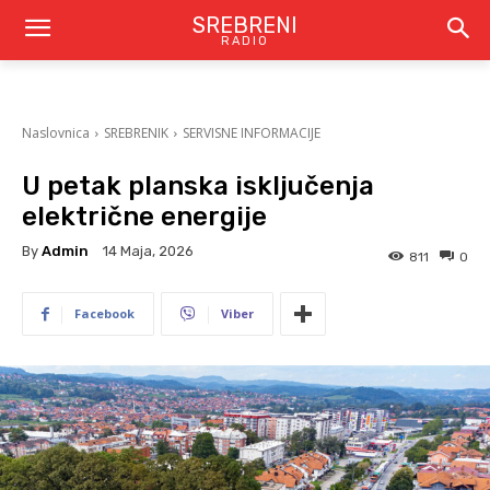
SREBRENI
RADIO
Naslovnica
SREBRENIK
SERVISNE INFORMACIJE
U petak planska isključenja
električne energije
By
Admin
14 Maja, 2026
811
0
Facebook
Viber