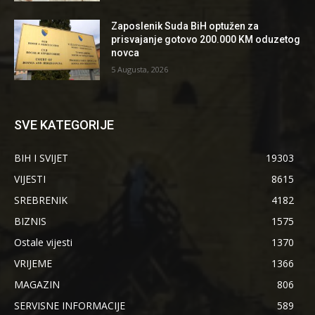
Zaposlenik Suda BiH optužen za
prisvajanje gotovo 200.000 KM oduzetog
novca
5 Augusta, 2026
SVE KATEGORIJE
BIH I SVIJET
19303
VIJESTI
8615
SREBRENIK
4182
BIZNIS
1575
Ostale vijesti
1370
VRIJEME
1366
MAGAZIN
806
SERVISNE INFORMACIJE
589