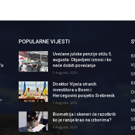
POPULARNE VIJESTI
S
Uvećane julske penzije stižu 5.
BI
augusta: Objavljeni iznosi i ko
VI
’o
neće dobiti povećanje
3 Augusta, 2026
S
B
Direktor Vijeća stranih
investitora u Bosni i
Os
Hercegovini posjetio Srebrenik
V
”
7 Augusta, 2026
M
Biometrija i skeneri će razotkriti
S
ko je ranije krao na izborima?
6 Augusta, 2026
S