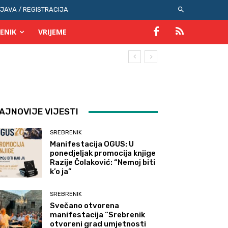
IJAVA / REGISTRACIJA
ENIK
VRIJEME
AJNOVIJE VIJESTI
SREBRENIK
Manifestacija OGUS: U
ponedjeljak promocija knjige
Razije Čolaković: “Nemoj biti
k’o ja”
SREBRENIK
Svečano otvorena
manifestacija “Srebrenik
otvoreni grad umjetnosti