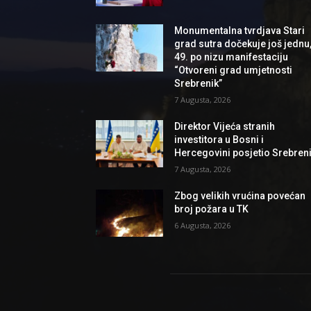
Monumentalna tvrdjava Stari
grad sutra dočekuje još jednu
49. po nizu manifestaciju
“Otvoreni grad umjetnosti
Srebrenik”
7 Augusta, 2026
Direktor Vijeća stranih
investitora u Bosni i
Hercegovini posjetio Srebren
7 Augusta, 2026
Zbog velikih vrućina povećan
broj požara u TK
6 Augusta, 2026