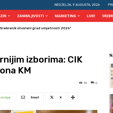
NEDJELJA, 9 AUGUSTA, 2026
PR
ZIN
ZANIMLJIVOSTI
MARKETING
LIVE!
SREBR
ras počinje OGUS
N
rnijim izborima: CIK
liona KM
19
0
atsApp
Email
X