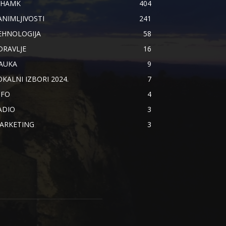
IHAMK
404
ANIMLJIVOSTI
241
EHNOLOGIJA
58
DRAVLJE
16
AUKA
9
OKALNI IZBORI 2024.
7
NFO
4
ADIO
3
ARKETING
3