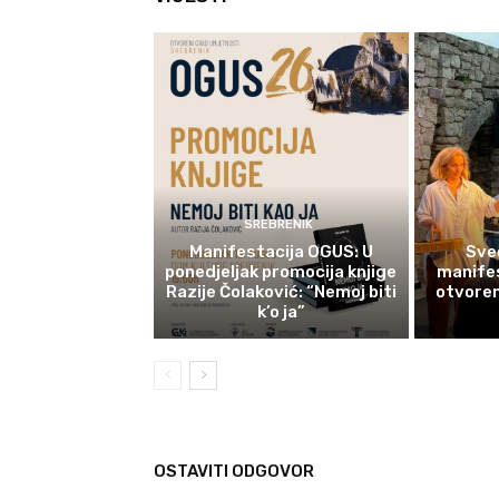
SREBRENIK
Manifestacija OGUS: U
Sve
ponedjeljak promocija knjige
manifes
Razije Čolaković: “Nemoj biti
otvoren
k’o ja”
OSTAVITI ODGOVOR