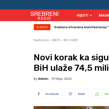
SREBRENI
VIJESTI
MAGA
RADIO
Na Starom gradu Srebreniku veče
VIJESTI
Naslovnica
VIJESTI
BIH I SVIJET
Novi korak ka sigu
BiH ulaže 74,5 mi
By
Admin
19 Maja, 2026
Facebook
Viber
Wh