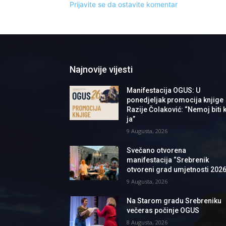
Prijavite se da ostavite komentar
Najnovije vijesti
Manifestacija OGUS: U
ponedjeljak promocija knjige
Razije Čolaković: “Nemoj biti k
ja”
9 Augusta, 2026
Svečano otvorena
manifestacija “Srebrenik
otvoreni grad umjetnosti 2026
9 Augusta, 2026
Na Starom gradu Srebreniku
večeras počinje OGUS
8 Augusta, 2026