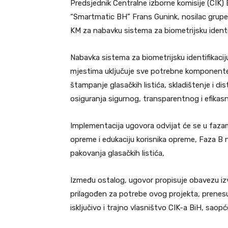
Predsjednik Centralne izborne komisije (CIK)
“Smartmatic BH” Frans Gunink, nosilac grupe
KM za nabavku sistema za biometrijsku identifik
Nabavka sistema za biometrijsku identifikaciju 
mjestima uključuje sve potrebne komponente:
štampanje glasačkih listića, skladištenje i dis
osiguranja sigurnog, transparentnog i efikas
Implementacija ugovora odvijat će se u faza
opreme i edukaciju korisnika opreme, Faza B 
pakovanja glasačkih listića,
Između ostalog, ugovor propisuje obavezu izvr
prilagođen za potrebe ovog projekta, prenesu
isključivo i trajno vlasništvo CIK-a BiH, saopće