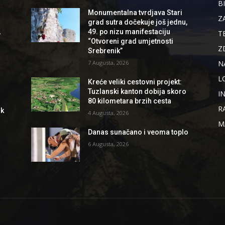
B
Monumentalna tvrdjava Stari
Z
grad sutra dočekuje još jednu,
,
49. po nizu manifestaciju
T
“Otvoreni grad umjetnosti
Z
Srebrenik”
N
7 Augusta, 2026
L
Kreće veliki cestovni projekt:
Tuzlanski kanton dobija skoro
I
80 kilometara brzih cesta
R
ik
4 Augusta, 2026
M
Danas sunačano i veoma toplo
6 Augusta, 2026