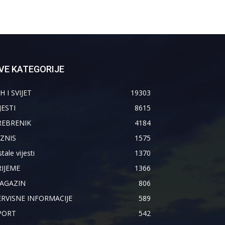
VE KATEGORIJE
H I SVIJET
19303
JESTI
8615
REBRENIK
4184
IZNIS
1575
tale vijesti
1370
RIJEME
1366
AGAZIN
806
ERVISNE INFORMACIJE
589
PORT
542