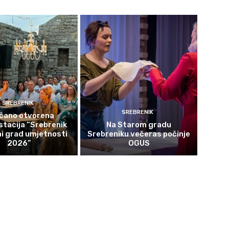
SREBRENIK
SREBRENIK
čano otvorena
tacija “Srebrenik
Na Starom gradu
i grad umjetnosti
Srebreniku večeras počinje
2026”
OGUS