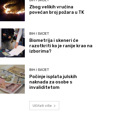
BIH I SVIJET
Zbog velikih vrućina
povećan broj požara u TK
BIH I SVIJET
Biometrija i skeneri će
razotkriti ko je ranije krao na
izborima?
BIH I SVIJET
Počinje isplata julskih
naknada za osobe s
invaliditetom
Učitati više