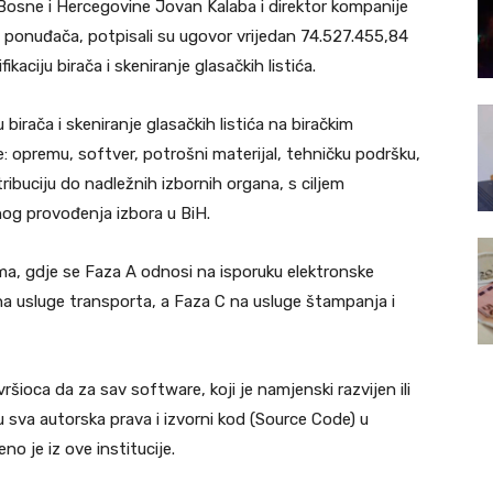
 Bosne i Hercegovine Jovan Kalaba i direktor kompanije
 ponuđača, potpisali su ugovor vrijedan 74.527.455,84
aciju birača i skeniranje glasačkih listića.
birača i skeniranje glasačkih listića na biračkim
 opremu, softver, potrošni materijal, tehničku podršku,
tribuciju do nadležnih izbornih organa, s ciljem
nog provođenja izbora u BiH.
ma, gdje se Faza A odnosi na isporuku elektronske
na usluge transporta, a Faza C na usluge štampanja i
šioca da za sav software, koji je namjenski razvijen ili
 sva autorska prava i izvorni kod (Source Code) u
no je iz ove institucije.