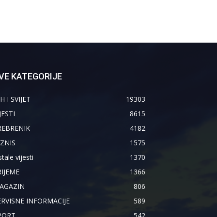
VE KATEGORIJE
H I SVIJET
19303
JESTI
8615
REBRENIK
4182
IZNIS
1575
tale vijesti
1370
RIJEME
1366
AGAZIN
806
ERVISNE INFORMACIJE
589
PORT
542