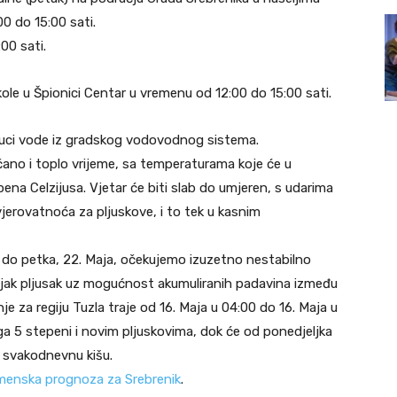
0 do 15:00 sati.
00 sati.
kole u Špionici Centar u vremenu od 12:00 do 15:00 sati.
uci vode iz gradskog vodovodnog sistema.
no i toplo vrijeme, sa temperaturama koje će u
a Celzijusa. Vjetar će biti slab do umjeren, s udarima
 vjerovatnoća za pljuskove, i to tek u kasnim
 do petka, 22. Maja, očekujemo izuzetno nestabilno
i jak pljusak uz mogućnost akumuliranih padavina između
e za regiju Tuzla traje od 16. Maja u 04:00 do 16. Maja u
ega 5 stepeni i novim pljuskovima, dok će od ponedjeljka
z svakodnevnu kišu.
menska prognoza za Srebrenik
.