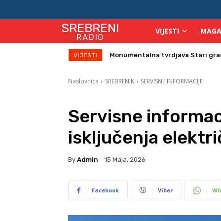
SREBRENI
VIJESTI
MAGA
RADIO
Monumentalna tvrdjava Stari grad su
Direktor Vijeća stranih investitor
VIJESTI
Naslovnica
SREBRENIK
SERVISNE INFORMACIJE
Servisne informac
isključenja elektr
By
Admin
15 Maja, 2026
Facebook
Viber
Wh