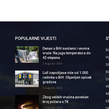
POPULARNE VIJESTI
S
Danas u BiH sunčano i veoma
BI
vruće: Na jugu temperatura do
VI
42 stepena
3 Augusta, 2026
S
B
Lidl zapošljava više od 1.000
,
radnika u BiH: Objavljen spisak
Os
gradova
V
3 Augusta, 2026
M
Zbog velikih vrućina povećan
S
broj požara u TK
6 Augusta, 2026
S