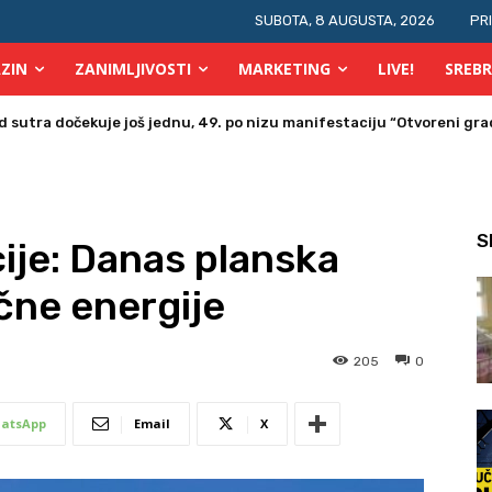
SUBOTA, 8 AUGUSTA, 2026
PR
ZIN
ZANIMLJIVOSTI
MARKETING
LIVE!
SREBR
tra dočekuje još jednu, 49. po nizu manifestaciju “Otvoreni grad 
a u Bosni i Hercegovini posjetio Srebrenik
S
ije: Danas planska
ične energije
205
0
atsApp
Email
X