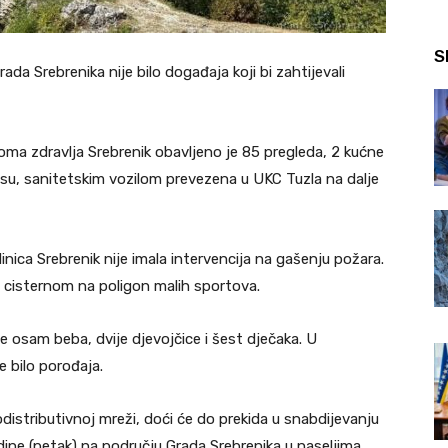
S
da Srebrenika nije bilo događaja koji bi zahtijevali
ma zdravlja Srebrenik obavljeno je 85 pregleda, 2 kućne
a su, sanitetskim vozilom prevezena u UKC Tuzla na dalje
ca Srebrenik nije imala intervencija na gašenju požara.
e cisternom na poligon malih sportova.
osam beba, dvije djevojčice i šest dječaka. U
e bilo porođaja.
istributivnoj mreži, doći će do prekida u snabdijevanju
ine (petak) na području Grada Srebrenika u naseljima