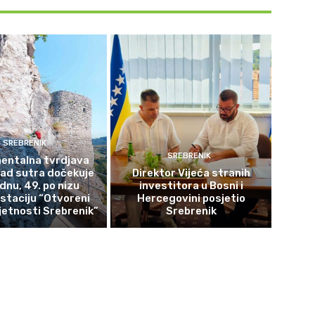
SREBRENIK
SREBRENIK
ntalna tvrdjava
rad sutra dočekuje
Direktor Vijeća stranih
ednu, 49. po nizu
investitora u Bosni i
staciju “Otvoreni
Hercegovini posjetio
etnosti Srebrenik”
Srebrenik