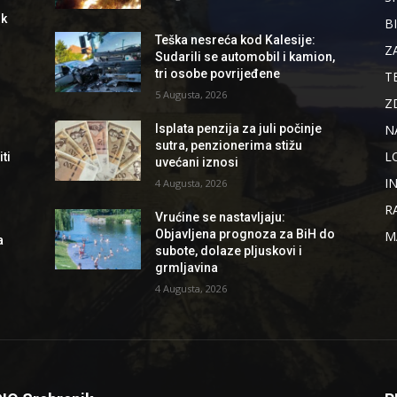
ik
B
Teška nesreća kod Kalesije:
Z
Sudarili se automobil i kamion,
tri osobe povrijeđene
T
5 Augusta, 2026
Z
N
Isplata penzija za juli počinje
sutra, penzionerima stižu
L
ti
uvećani iznosi
I
4 Augusta, 2026
R
Vrućine se nastavljaju:
Objavljena prognoza za BiH do
M
a
subote, dolaze pljuskovi i
grmljavina
4 Augusta, 2026