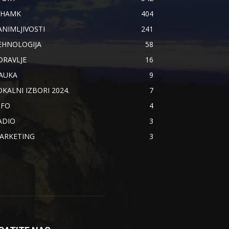
IHAMK
404
ANIMLJIVOSTI
241
EHNOLOGIJA
58
DRAVLJE
16
AUKA
9
OKALNI IZBORI 2024.
7
NFO
4
ADIO
3
ARKETING
3