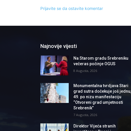
Prijavite se da ostavite komentar
Najnovije vijesti
Na Starom gradu Srebreniku
večeras počinje OGUS
8 Augusta, 2026
Monumentalna tvrdjava Stari
grad sutra dočekuje još jednu
49. po nizu manifestaciju
“Otvoreni grad umjetnosti
Srebrenik”
7 Augusta, 2026
Direktor Vijeća stranih