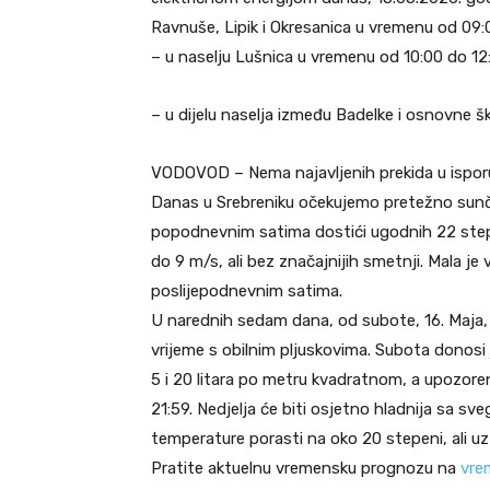
Ravnuše, Lipik i Okresanica u vremenu od 09:0
– u naselju Lušnica u vremenu od 10:00 do 12:
– u dijelu naselja između Badelke i osnovne š
VODOVOD – Nema najavljenih prekida u ispor
Danas u Srebreniku očekujemo pretežno sunča
popodnevnim satima dostići ugodnih 22 stepen
do 9 m/s, ali bez značajnijih smetnji. Mala je
poslijepodnevnim satima.
U narednih sedam dana, od subote, 16. Maja,
vrijeme s obilnim pljuskovima. Subota donos
5 i 20 litara po metru kvadratnom, a upozorenj
21:59. Nedjelja će biti osjetno hladnija sa sv
temperature porasti na oko 20 stepeni, ali u
Pratite aktuelnu vremensku prognozu na
vre