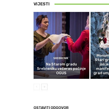
VIJESTI
Monume
SREBRENIK
Stari g
Na Starom gradu
još j
Srebreniku večeras počinje
manife
OGUS
grad umj
OSTAVITI ODGOVOR