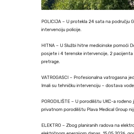
POLICIJA – U protekla 24 sata na području Gra
intervenciju policije.
HITNA – U Službi hitne medicinske pomoći Do
posjete i 4 terenske intervencije, 2 pacijent
pretrage.
VATROGASCI – Profesionalna vatrogasna jedini
Imali su tehničku intervenciju – dostava vod
PORODILIŠTE – U porodilištu UKC-a rođeno je 
privatnom porodilištu Plava Medical Group nij
ELEKTRO – Zbog planiranih radova na elektrod
električnom energijom danas, 15.05.2026. god