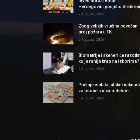
investitora u Bosni i
Hercegovini posjetio Srebren
7 Augusta, 2026
Zbog velikih vrućina povećan
broj požara u TK
6 Augusta, 2026
Biometrija i skeneri će razotkri
ko je ranije krao na izborima?
6 Augusta, 2026
Počinje isplata julskih naknad
za osobe s invaliditetom
6 Augusta, 2026