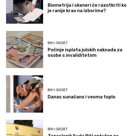
Biometrija i skeneri će razotkriti ko
je ranije krao na izborima?
BIH I SVIJET
Počinje isplata julskih naknada za
osobe s invaliditetom
BIH I SVIJET
Danas sunačano i veoma toplo
BIH I SVIJET
Zaposlenik Suda BiH optužen za