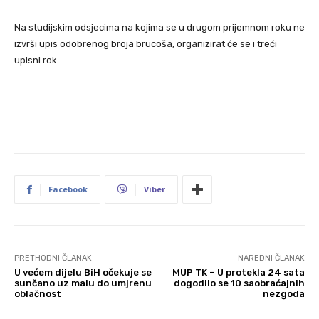
Na studijskim odsjecima na kojima se u drugom prijemnom roku ne
izvrši upis odobrenog broja brucoša, organizirat će se i treći
upisni rok.
Facebook
Viber
PRETHODNI ČLANAK
NAREDNI ČLANAK
U većem dijelu BiH očekuje se
MUP TK – U protekla 24 sata
sunčano uz malu do umjrenu
dogodilo se 10 saobraćajnih
oblačnost
nezgoda