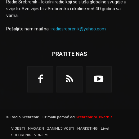
Radio Srebrenik - lokalni radio koji se sluša globalno svugdje u
svijetu. Sve vijesti iz Srebrenika i okoline već 40 godina sa
vama.
Pošaljite nam mail na :
radiosrebrenik@yahoo.com
PRATITE NAS
© Radio Srebrenik - uz malu pomoć od
Srebrenik.NETwork-a
VIJESTI
MAGAZIN
ZANIMLJIVOSTI
MARKETING
Live!
SREBRENIK
VRIJEME