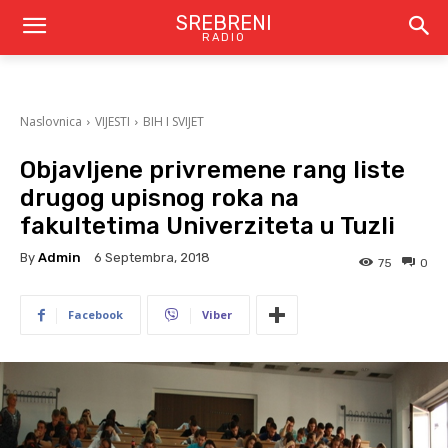
SREBRENI
RADIO
Naslovnica
VIJESTI
BIH I SVIJET
Objavljene privremene rang liste
drugog upisnog roka na
fakultetima Univerziteta u Tuzli
By
Admin
6 Septembra, 2018
75
0
Facebook
Viber