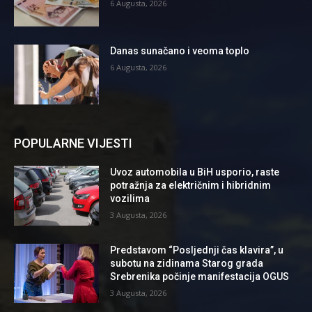
6 Augusta, 2026
Danas sunačano i veoma toplo
6 Augusta, 2026
POPULARNE VIJESTI
Uvoz automobila u BiH usporio, raste
potražnja za električnim i hibridnim
vozilima
3 Augusta, 2026
Predstavom “Posljednji čas klavira”, u
subotu na zidinama Starog grada
Srebrenika počinje manifestacija OGUS
3 Augusta, 2026