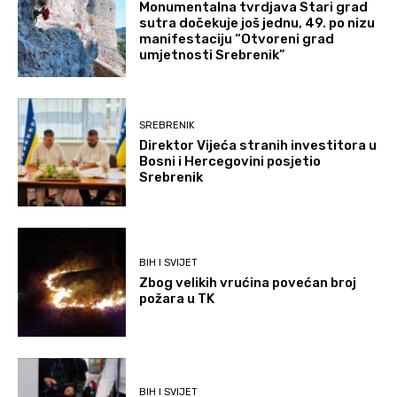
Monumentalna tvrdjava Stari grad
sutra dočekuje još jednu, 49. po nizu
manifestaciju “Otvoreni grad
umjetnosti Srebrenik”
SREBRENIK
Direktor Vijeća stranih investitora u
Bosni i Hercegovini posjetio
Srebrenik
BIH I SVIJET
Zbog velikih vrućina povećan broj
požara u TK
BIH I SVIJET